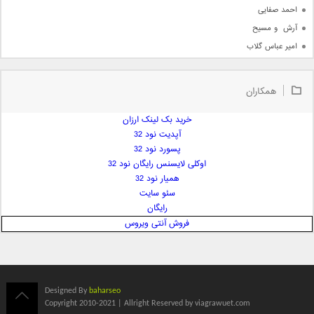
احمد صفایی
آرش  و مسیح
امیر عباس گلاب
امیر عظیمی
امیر علی
همکاران
امیر فرجام
امیر مسعود
خرید بک لینک ارزان
آپدیت نود 32
امیر وکیلی
پسورد نود 32
امیر یگانه
اوکلی لایسنس رایگان نود 32
امین حبیبی
همیار نود 32
امین رستمی
سئو سایت
رایگان
امین فیاض
فروش آنتی ویروس
ایمان غلامی
ایمان فلاح
بابک جهانبخش
بابک رادمنش
Designed By
baharseo
بابک مافی
Copyright 2010-2021 | Allright Reserved by viagrawuet.com