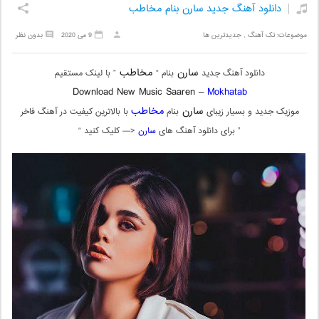
دانلود آهنگ جدید سارن بنام مخاطب
موضوعات:
تک آهنگ
,
جدیدترین ها
9 می 2020
بدون نظر
سارن
مخاطب
دانلود آهنگ جدید
بنام “
” با لینک مستقیم
Download New Music Saaren –
Mokhatab
سارن
مخاطب
موزیک جدید و بسیار زیبای
بنام
با بالاترین کیفیت در آهنگ فاخر
” برای دانلود آهنگ های
سارن
<— کلیک کنید “