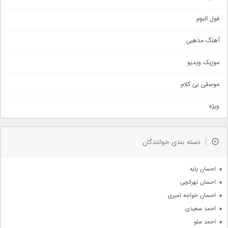
غمگین
اجتماعی
فول البوم
آهنگ عاشقانه
آهنگ مذهبی
حماسی
اذری
موزیک ویدیو
سنتی
اهنگ بندرعباسی
موسقی بی کلام
تیتراژ
ویژه
دمو
مذهبی
به زودی
دسته بندی خوانندگان
جدیدترین ها
آرشیو
احسان پایه
احسان تهرانچی
احسان خواجه امیری
احمد سعیدی
احمد سلو