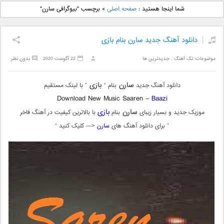
دانلود آهنگ جدید بهنام
دانلود آهنگ جدید علی
شما اینجا هستید :
صفحه اصلی
»
برچسب "بیوگرافی سارن"
بانی بنام قرص قمر 2
یاسینی بنام دورترین نزدیک
دانلود آهنگ جدید سارن بنام بازی
موضوعات:
تک آهنگ
,
جدیدترین ها
22 آگوست 2020
بدون نظر
سارن
بازی
دانلود آهنگ جدید
بنام “
” با لینک مستقیم
Download New Music Saaren –
Baazi
سارن
بازی
موزیک جدید و بسیار زیبای
بنام
با بالاترین کیفیت در آهنگ فاخر
” برای دانلود آهنگ های
سارن
<— کلیک کنید “