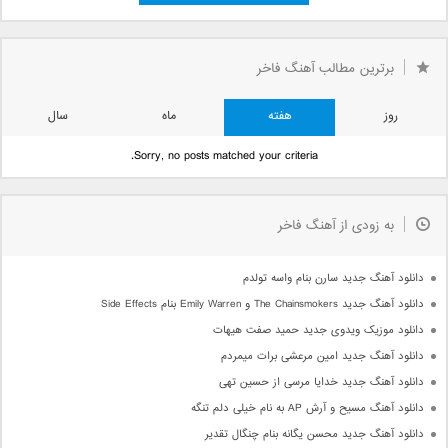
برترین مطالب آهنگ فاخر
روز
هفته
ماه
سال
Sorry, no posts matched your criteria.
به زودی از آهنگ فاخر
دانلود آهنگ جدید سارن بنام واسه تولدم
دانلود آهنگ جدید The Chainsmokers و Emily Warren بنام Side Effects
دانلود موزیک ویدوی جدید حمید صفت هیهات
دانلود آهنگ جدید امین مرعشی برات میمردم
دانلود آهنگ جدید خدایا مرسی از حسین تهی
دانلود آهنگ مسیح و آرش AP به نام خیلی دلم تنگه
دانلود آهنگ جدید محسن یگانه بنام چنگال تقدیر