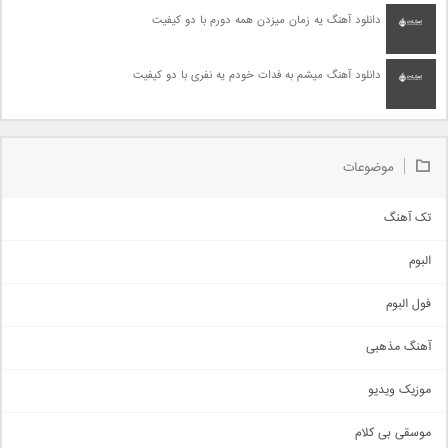
دانلود آهنگ یه زمان میزدن همه دورم با دو کیفیت
دانلود آهنگ میشم به فدات خودم یه نفری با دو کیفیت
موضوعات
تک آهنگ
آهنگ شاد
البوم
غمگین
اجتماعی
فول البوم
آهنگ عاشقانه
آهنگ مذهبی
حماسی
اذری
موزیک ویدیو
سنتی
اهنگ بندرعباسی
موسقی بی کلام