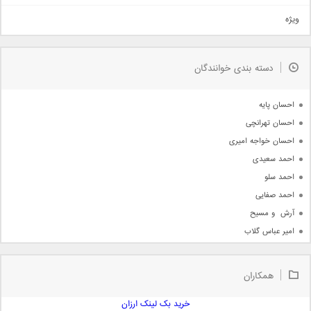
تیتراژ
ویژه
دمو
مذهبی
به زودی
دسته بندی خوانندگان
جدیدترین ها
آرشیو
احسان پایه
احسان تهرانچی
احسان خواجه امیری
احمد سعیدی
احمد سلو
احمد صفایی
آرش  و مسیح
امیر عباس گلاب
امیر عظیمی
امیر علی
همکاران
امیر فرجام
امیر مسعود
خرید بک لینک ارزان