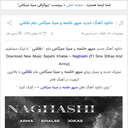
دانلود آهنگ جدید بهنام
دانلود آهنگ جدید علی
شما اینجا هستید :
صفحه اصلی
»
برچسب "بیوگرافی سینا سیکاس"
بانی بنام قرص قمر 2
یاسینی بنام دورترین نزدیک
دانلود آهنگ جدید سپهر خلسه و سینا سیکاس بنام نقاشی
موضوعات:
تک آهنگ
,
جدیدترین ها
21 جولای 2020
بدون نظر
سپهر خلسه
سینا سیکاس
نقاشی
دانلود آهنگ جدید
و
بنام “
” با لینک مستقیم
Download New Music Sepehr Khalse –
Naghashi
(Ft Sina 30Kas And
Arma)
سپهر خلسه
سینا سیکاس
نقاشی
موزیک جدید و بسیار زیبای
و
بنام
با بالاترین
کیفیت در آهنگ فاخر
” برای دانلود آهنگ های
سپهر خلسه
و
سینا سیکاس
<— کلیک کنید “