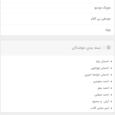
اذری
موزیک ویدیو
سنتی
اهنگ بندرعباسی
موسقی بی کلام
تیتراژ
ویژه
دمو
مذهبی
به زودی
دسته بندی خوانندگان
جدیدترین ها
آرشیو
احسان پایه
احسان تهرانچی
احسان خواجه امیری
احمد سعیدی
احمد سلو
احمد صفایی
آرش  و مسیح
امیر عباس گلاب
امیر عظیمی