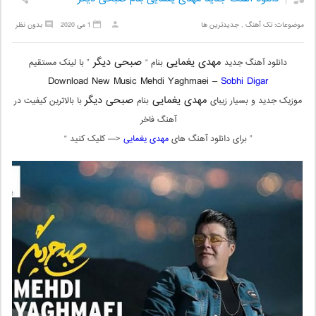
موضوعات:
تک آهنگ
,
جدیدترین ها
1 می 2020
بدون نظر
مهدی یغمایی
صبحی دیگر
دانلود آهنگ جدید
بنام “
” با لینک مستقیم
Download New Music Mehdi Yaghmaei –
Sobhi Digar
مهدی یغمایی
صبحی دیگر
موزیک جدید و بسیار زیبای
بنام
با بالاترین کیفیت در
آهنگ فاخر
” برای دانلود آهنگ های
مهدی یغمایی
<— کلیک کنید “