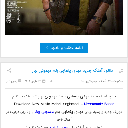
ادامه مطلب و دانلود
دانلود آهنگ جدید مهدی یغمایی بنام مهمونی بهار
موضوعات:
تک آهنگ
,
جدیدترین ها
26 مارس 2018
بدون نظر
مهدی یغمایی
مهمونی بهار
دانلود آهنگ جدید
بنام “
” با لینک مستقیم
Download New Music Mehdi Yaghmaei –
Mehmounie Bahar
مهدی یغمایی
مهمونی بهار
موزیک جدید و بسیار زیبای
بنام
با بالاترین کیفیت در
آهنگ فاخر
” برای دانلود آهنگ های
مهدی یغمایی
<— کلیک کنید “