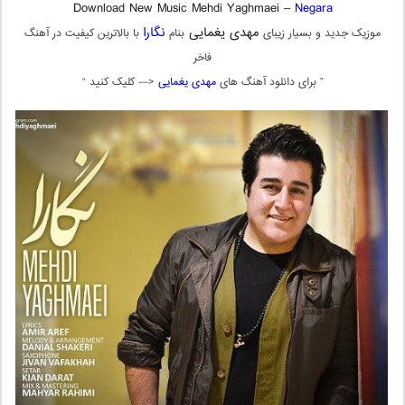
Download New Music Mehdi Yaghmaei –
Negara
مهدی یغمایی
نگارا
موزیک جدید و بسیار زیبای
بنام
با بالاترین کیفیت در آهنگ
فاخر
” برای دانلود آهنگ های
مهدی یغمایی
<— کلیک کنید “