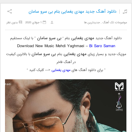
دانلود آهنگ جدید مهدی یغمایی بنام بی سرو سامان
موضوعات:
تک آهنگ
,
جدیدترین ها
1 جولای 2020
بدون نظر
مهدی یغمایی
بی سرو سامان
دانلود آهنگ جدید
بنام “
” با لینک مستقیم
Download New Music Mehdi Yaghmaei –
Bi Saro Saman
مهدی یغمایی
بی سرو سامان
موزیک جدید و بسیار زیبای
بنام
با بالاترین کیفیت
در آهنگ فاخر
” برای دانلود آهنگ های
مهدی یغمایی
<— کلیک کنید “