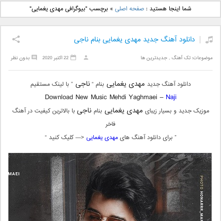
دانلود آهنگ جدید بهنام
دانلود آهنگ جدید علی
شما اینجا هستید :
صفحه اصلی
»
برچسب "بیوگرافی مهدی یغمایی"
بانی بنام قرص قمر 2
یاسینی بنام دورترین نزدیک
دانلود آهنگ جدید مهدی یغمایی بنام ناجی
موضوعات:
تک آهنگ
,
جدیدترین ها
22 اکتبر 2020
بدون نظر
مهدی یغمایی
ناجی
دانلود آهنگ جدید
بنام “
” با لینک مستقیم
Download New Music Mehdi Yaghmaei –
Naji
مهدی یغمایی
ناجی
موزیک جدید و بسیار زیبای
بنام
با بالاترین کیفیت در آهنگ
فاخر
” برای دانلود آهنگ های
مهدی یغمایی
<— کلیک کنید “