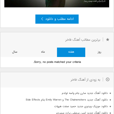
ادامه مطلب و دانلود
»
4
3
2
صفحه 1 از 4
1
برترین مطالب آهنگ فاخر
روز
هفته
ماه
سال
Sorry, no posts matched your criteria.
به زودی از آهنگ فاخر
دانلود آهنگ جدید سارن بنام واسه تولدم
دانلود آهنگ جدید The Chainsmokers و Emily Warren بنام Side Effects
دانلود موزیک ویدوی جدید حمید صفت هیهات
دانلود آهنگ جدید امین مرعشی برات میمردم