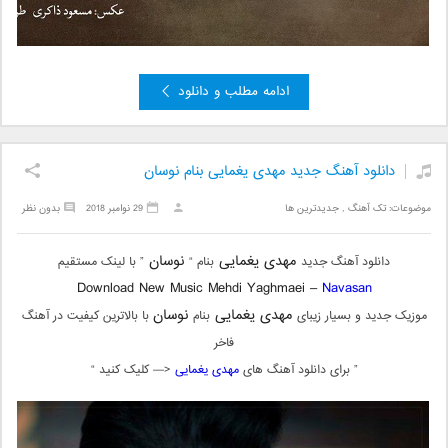
ادامه مطلب و دانلود
دانلود آهنگ جدید مهدی یغمایی بنام نوسان
موضوعات:
تک آهنگ
,
جدیدترین ها
29 نوامبر 2018
بدون نظر
مهدی یغمایی
نوسان
دانلود آهنگ جدید
بنام “
” با لینک مستقیم
Download New Music Mehdi Yaghmaei –
Navasan
مهدی یغمایی
نوسان
موزیک جدید و بسیار زیبای
بنام
با بالاترین کیفیت در آهنگ
فاخر
” برای دانلود آهنگ های
مهدی یغمایی
<— کلیک کنید “