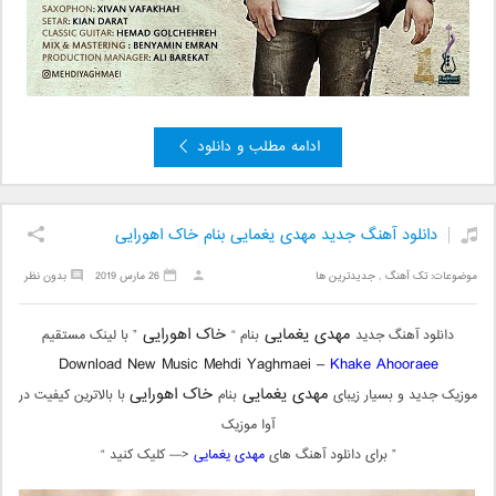
ادامه مطلب و دانلود
دانلود آهنگ جدید مهدی یغمایی بنام خاک اهورایی
موضوعات:
تک آهنگ
,
جدیدترین ها
26 مارس 2019
بدون نظر
مهدی یغمایی
خاک اهورایی
دانلود آهنگ جدید
بنام “
” با لینک مستقیم
Download New Music Mehdi Yaghmaei –
Khake Ahooraee
مهدی یغمایی
خاک اهورایی
موزیک جدید و بسیار زیبای
بنام
با بالاترین کیفیت در
آوا موزیک
” برای دانلود آهنگ های
مهدی یغمایی
<— کلیک کنید “