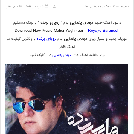
موضوعات:
تک آهنگ
,
جدیدترین ها
3 سپتامبر 2018
بدون نظر
مهدی یغمایی
رویای برنده
دانلود آهنگ جدید
بنام “
” با لینک مستقیم
Download New Music Mehdi Yaghmaei –
Royaye Barandeh
مهدی یغمایی
رویای برنده
موزیک جدید و بسیار زیبای
بنام
با بالاترین کیفیت در
آهنگ فاخر
” برای دانلود آهنگ های
مهدی یغمایی
<— کلیک کنید “