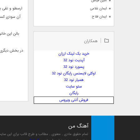
امین فیاض
ارسطو و نقی بر
ایمان غلامی
ایمان فلاح
آن سودی کسب 
بابک جهانبخش
بابک رادمنش
بالن این خان
همکاران
بابک مافی
باراد
در بخش دیگری ا
خرید بک لینک ارزان
بنیامین بهادری
آپدیت نود 32
بهراد شهریاری
پسورد نود 32
اوکلی لایسنس رایگان نود 32
بهنام صفوی
همیار نود 32
بهنام علمشاهی
سئو سایت
 پارسا صدیق
رایگان
پارسا چیلیک
فروش آنتی ویروس
پازل بند
پویا
پویا سالکی
آهنگ من
پویان
تمام حقوق مادی , معنوی , مطالب و طرح قالب برای این سا
پیمان زارعی