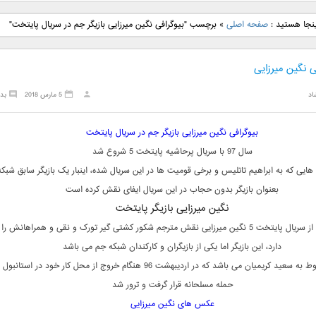
نگ جدید رضا
دانلود آهنگ جدید علی
دانلود آهنگ جدید مهدی
دانلود آهنگ ج
ینجا هستید :
صفحه اصلی
»
برچسب "بیوگرافی نگین میرزایی بازیگر جم در سریال پایتخت"
بنام نگار
لهراسبی بنام صورت
یراحی بنام اسرار
فرزین بنام
ی نگین میرزایی
اد
5 مارس 2018
بد
بیوگرافی نگین میرزایی بازیگر جم در سریال پایتخت
سال 97 با سریال پرحاشیه پایتخت 5 شروع شد
هایی که به ابراهیم تاتلیس و برخی قومیت ها در این سریال شده، اینبار یک بازیگر سابق شبک
بعنوان بازیگر بدون حجاب در این سریال ایفای نقش کرده است
نگین میرزایی بازیگر پایتخت
در قسمت دهم از سریال پایتخت 5 نگین میرزایی نقش مترجم شکور کشتی گیر تورک و نقی و همراهانش ر
دارد، این بازیگر اما یکی از بازیگران و کارکندان شبکه جم می باشد
شبکه جم مربوط به سعید کریمیان می باشد که در اردیبهشت 96 هنگام خروج از محل کار خود در استا
حمله مسلحانه قرار گرفت و ترور شد
عکس های نگین میرزایی