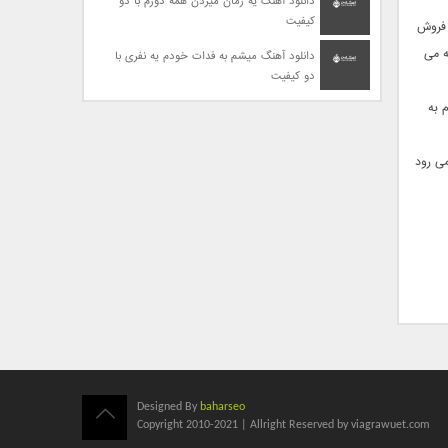
دانلود آهنگ یه زمان میزدن همه دورم با دو
کیفیت
 فروش
 می‌
دانلود آهنگ میشم به فدات خودم یه نفری با
دو کیفیت
 به
ی‌ رود
Designed By
baharseo
Copyright 2010-2021 | Allright Reserved by viagrawuet.com