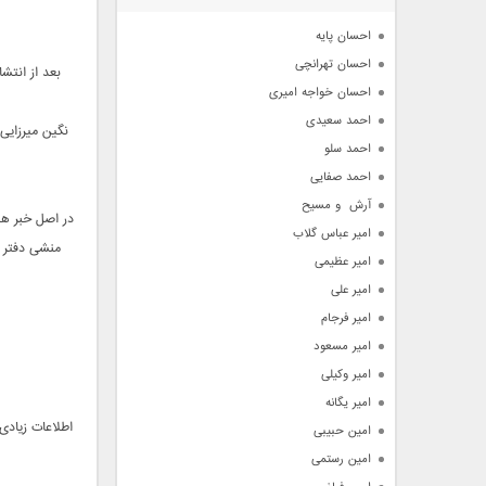
آرشیو
احسان پایه
احسان تهرانچی
بعد از انتش
احسان خواجه امیری
احمد سعیدی
نگین میرزایی 
احمد سلو
احمد صفایی
آرش  و مسیح
در اصل خبر هی
امیر عباس گلاب
منشی دفتر س
امیر عظیمی
امیر علی
امیر فرجام
امیر مسعود
امیر وکیلی
امیر یگانه
اطلاعات زیاد
امین حبیبی
امین رستمی