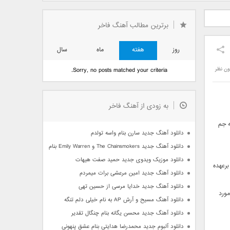
دید فرزاد
دانلود آهنگ جدید بهنام
دانلود آهنگ جدید علی
 آتیش
بانی بنام قرص قمر 2
یاسینی بنام دورترین نزدیک
برترین مطالب آهنگ فاخر
روز
هفته
ماه
سال
ون نظر
Sorry, no posts matched your criteria.
به زودی از آهنگ فاخر
ه جم
دانلود آهنگ جدید سارن بنام واسه تولدم
دانلود آهنگ جدید The Chainsmokers و Emily Warren بنام Side Effects
دانلود موزیک ویدوی جدید حمید صفت هیهات
ا برعهده
دانلود آهنگ جدید امین مرعشی برات میمردم
دانلود آهنگ جدید خدایا مرسی از حسین تهی
نبول مورد
دانلود آهنگ مسیح و آرش AP به نام خیلی دلم تنگه
دانلود آهنگ جدید محسن یگانه بنام چنگال تقدیر
دانلود آلبوم جدید محمدرضا هدایتی بنام عشق پنهونی