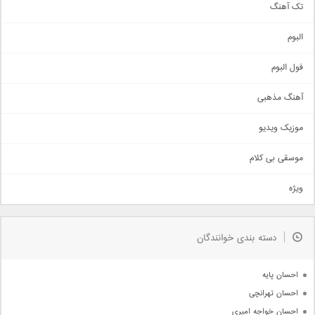
تک آهنگ
آهنگ شاد
البوم
غمگین
اجتماعی
فول البوم
آهنگ عاشقانه
آهنگ مذهبی
حماسی
اذری
موزیک ویدیو
سنتی
اهنگ بندرعباسی
موسقی بی کلام
تیتراژ
ویژه
دمو
مذهبی
به زودی
دسته بندی خوانندگان
جدیدترین ها
آرشیو
احسان پایه
احسان تهرانچی
احسان خواجه امیری