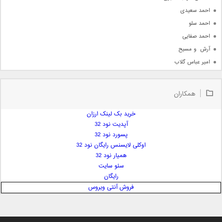
احمد سعیدی
احمد سلو
احمد صفایی
آرش  و مسیح
امیر عباس گلاب
امیر عظیمی
امیر علی
همکاران
امیر فرجام
امیر مسعود
خرید بک لینک ارزان
آپدیت نود 32
امیر وکیلی
پسورد نود 32
امیر یگانه
اوکلی لایسنس رایگان نود 32
امین حبیبی
همیار نود 32
امین رستمی
سئو سایت
رایگان
امین فیاض
فروش آنتی ویروس
ایمان غلامی
ایمان فلاح
بابک جهانبخش