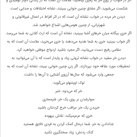
اگر در خواب از روی خر به زمین بیافتید، علامت آن است که در زندگی دچار نومیدی و
شکست می‌شوید، اگر عشاق چنین خوابی ببینند، نشانه اختلافات و جدایی است.
دیدن خر مرده در خواب، نشانه آن است که در اثر افراط در اعمال غیرقانونی و
شهرترانی، از چنین هوس‌هایی اشباع خواهید شد.
اگر خری بیگانه میان خرهای آشنا ببینید، نشانه آن است که ارث کلانی به شما می‌رسد.
اگر خواب ببینید خری به شما هدیه می‌دهند یا خری می‌خرید، علامت آن است که به
مقامی رفیع دست می‌یابید، اگر مجرد باشید ازدواج موفقی خواهید کرد.
دیدن خر سفید در خواب نشانه ثروتی زیاد و پایدار است که با آن می‌توانید به
تحقیقات مورد علاقه خود بپردازند. اگر زنی چنین خوابی ببیند، نشانه آن است که به
جمعی وارد می‌شود که سال‌ها آرزوی آشنایی با آن‌ها را داشت.
لوک اویتنهاو می‌گوید:
خر که می‌دود: خبر
سوارشدن بر روی یک خر: شرمساری
خریدن یک خر: مراقب خرج کردنتان باشید
خری که عرعرمیکند: تلاش بیهوده
غذادادن به خر: شما درحال کمک کردن به فردی نالایق هستید
کتک زدنش: زیاد سختگیری نکنید