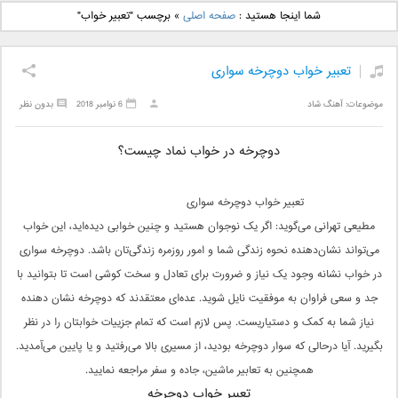
دانلود آهنگ جدید بهنام
دانلود آهنگ جدید علی
شما اینجا هستید :
صفحه اصلی
»
برچسب "تعبیر خواب"
بانی بنام قرص قمر 2
یاسینی بنام دورترین نزدیک
تعبیر خواب دوچرخه سواری
موضوعات:
آهنگ شاد
6 نوامبر 2018
بدون نظر
دوچرخه در خواب نماد چیست؟
تعبیر خواب دوچرخه سواری
مطیعی تهرانی می‌گوید: اگر یک نوجوان هستید و چنین خوابی دیده‌اید، این خواب
می‌تواند نشان‌دهنده نحوه زندگی شما و امور روزمره زندگی‌تان‌ باشد. دوچرخه سواری
در خواب نشانه وجود یک‌ نیاز و ضرورت برای تعادل و سخت کوشی است تا بتوانید با
جد و سعی فراوان به موفقیت نایل‌ شوید. عده‌ای معتقدند که دوچرخه نشان دهنده‌
نیاز شما به کمک و دستیاریست. پس لازم است که‌ تمام جزییات خوابتان را در نظر
بگیرید. آیا درحالی که سوار دوچرخه بودید، از مسیری بالا می‌رفتید و یا پایین می‌آمدید.
همچنین به تعابیر ماشین، جاده و سفر مراجعه نمایید.
تعبیر خواب دوچرخه