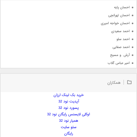
آرشیو
احسان پایه
احسان تهرانچی
احسان خواجه امیری
احمد سعیدی
احمد سلو
احمد صفایی
آرش  و مسیح
امیر عباس گلاب
امیر عظیمی
امیر علی
همکاران
امیر فرجام
امیر مسعود
خرید بک لینک ارزان
آپدیت نود 32
امیر وکیلی
پسورد نود 32
امیر یگانه
اوکلی لایسنس رایگان نود 32
امین حبیبی
همیار نود 32
امین رستمی
سئو سایت
رایگان
امین فیاض