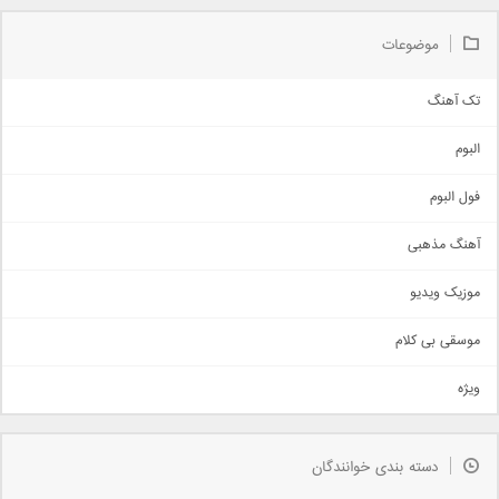
موضوعات
تک آهنگ
آهنگ شاد
البوم
غمگین
اجتماعی
فول البوم
آهنگ عاشقانه
آهنگ مذهبی
حماسی
اذری
موزیک ویدیو
سنتی
اهنگ بندرعباسی
موسقی بی کلام
تیتراژ
ویژه
دمو
مذهبی
به زودی
دسته بندی خوانندگان
جدیدترین ها