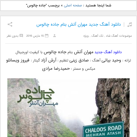
دانلود آهنگ جدید بهنام
دانلود آهنگ جدید علی
شما اینجا هستید :
صفحه اصلی
»
برچسب "جاده چالوس"
بانی بنام قرص قمر 2
یاسینی بنام دورترین نزدیک
دانلود آهنگ جدید مهران آتش بنام جاده چالوس
موضوعات:
آهنگ شاد
,
تک آهنگ
,
ویژه
15 مارس 2016
بدون نظر
مهران آتش
جاده چالوس
دانلود آهنگ جدید
بنام
با کیفیت اورجینال
وحید بیاتی
صادق زینی
آرش آزاد
فیروز ویسانلو
ترانه :
آهنگ :
تنظیم :
گیتار :
حمیدرضا مرادی
میکس و مستر :