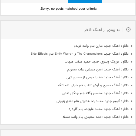
Sorry, no posts matched your criteria.
به زودی از آهنگ فاخر
دانلود آهنگ جدید سارن بنام واسه تولدم
دانلود آهنگ جدید The Chainsmokers و Emily Warren بنام Side Effects
دانلود موزیک ویدوی جدید حمید صفت هیهات
دانلود آهنگ جدید امین مرعشی برات میمردم
دانلود آهنگ جدید خدایا مرسی از حسین تهی
دانلود آهنگ مسیح و آرش AP به نام خیلی دلم تنگه
دانلود آهنگ جدید محسن یگانه بنام چنگال تقدیر
دانلود آلبوم جدید محمدرضا هدایتی بنام عشق پنهونی
دانلود آهنگ جدید محمد علیزاده بنام گلودرد
دانلود آهنگ جدید احمد سعیدی بنام واسه عشقه