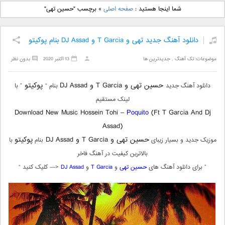
دانلود آهنگ جدید بهنام
دانلود آهنگ جدید علی
شما اینجا هستید :
صفحه اصلی
»
برچسب "حسین تهی"
بانی بنام قرص قمر 2
یاسینی بنام دورترین نزدیک
دانلود آهنگ جدید تهی و T Garcia و DJ Assad بنام پوکیتو
موضوعات:
تک آهنگ
,
جدیدترین ها
13 اکتبر 2020
بدون نظر
حسین تهی و T Garcia و DJ Assad
پوکیتو
دانلود آهنگ جدید
بنام “
” با
لینک مستقیم
Download New Music Hossein Tohi –
Poquito
(Ft T Garcia And Dj
Assad)
حسین تهی و T Garcia و DJ Assad
پوکیتو
موزیک جدید و بسیار زیبای
بنام
با
بالاترین کیفیت در آهنگ فاخر
” برای دانلود آهنگ های
حسین تهی
و
T Garcia
و
DJ Assad
<— کلیک کنید “