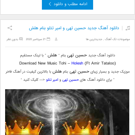
ادامه مطلب و دانلود
دانلود آهنگ جدید حسین تهی و امیر تتلو بنام هلش
موضوعات:
تک آهنگ
,
جدیدترین ها
21 سپتامبر 2020
بدون نظر
حسین تهی
هلش
دانلود آهنگ جدید
بنام “
” با لینک مستقیم
Download New Music Tohi –
Holesh
(Ft Amir Tataloo)
حسین تهی
هلش
موزیک جدید و بسیار زیبای
بنام
با بالاترین کیفیت در آهنگ فاخر
” برای دانلود آهنگ های
حسین تهی
و
امیر تتلو
<— کلیک کنید “