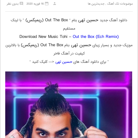
موضوعات:
تک آهنگ
,
جدیدترین ها
16 فوریه 2020
بدون نظر
حسین تهی
Out The Box (ریمیکس)
دانلود آهنگ جدید
بنام “
” با لینک
مستقیم
Download New Music Tohi –
Out the Box (Ech Remix)
حسین تهی
Out The Box (ریمیکس)
موزیک جدید و بسیار زیبای
بنام
با بالاترین
کیفیت در آهنگ فاخر
” برای دانلود آهنگ های
حسین تهی
<— کلیک کنید “