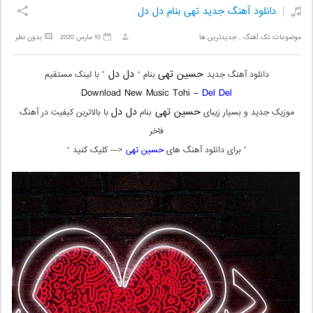
دانلود آهنگ جدید تهی بنام دل دل
موضوعات:
تک آهنگ
,
جدیدترین ها
10 مارس 2020
بدون نظر
حسین تهی
دل دل
دانلود آهنگ جدید
بنام “
” با لینک مستقیم
Download New Music Tohi –
Del Del
حسین تهی
دل دل
موزیک جدید و بسیار زیبای
بنام
با بالاترین کیفیت در آهنگ
فاخر
” برای دانلود آهنگ های
حسین تهی
<— کلیک کنید “