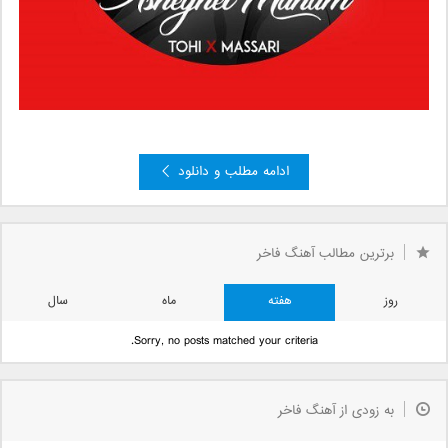
ادامه مطلب و دانلود
»
4
3
2
صفحه 1 از 4
1
برترین مطالب آهنگ فاخر
روز
هفته
ماه
سال
Sorry, no posts matched your criteria.
به زودی از آهنگ فاخر