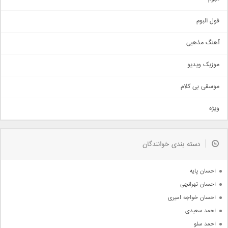
غمگین
اجتماعی
فول البوم
آهنگ عاشقانه
آهنگ مذهبی
حماسی
اذری
موزیک ویدیو
سنتی
اهنگ بندرعباسی
موسقی بی کلام
تیتراژ
ویژه
دمو
مذهبی
به زودی
دسته بندی خوانندگان
جدیدترین ها
آرشیو
احسان پایه
احسان تهرانچی
احسان خواجه امیری
احمد سعیدی
احمد سلو