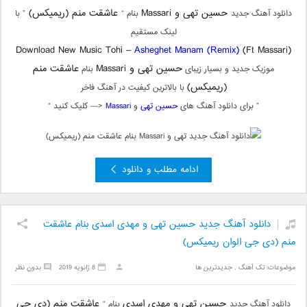
حسین تهی و Massari
عاشقت منم (ریمیکس)
دانلود آهنگ جدید
بنام “
” با
لینک مستقیم
Download New Music Tohi –
Asheghet Manam (Remix)
(Ft Massari)
حسین تهی و Massari
عاشقت منم
موزیک جدید و بسیار زیبای
بنام
(ریمیکس)
با بالاترین کیفیت در آهنگ فاخر
” برای دانلود آهنگ های
حسین تهی
و
Massari
<— کلیک کنید “
ادامه مطلب و دانلود
دانلود آهنگ جدید حسین تهی و مهدی اسدی بنام عاشقت
منم (دی جی الوان ریمیکس)
موضوعات:
تک آهنگ
,
جدیدترین ها
8 ژانویه 2019
بدون نظر
حسین تهی و مهدی اسدی
عاشقت منم (دی جی
دانلود آهنگ جدید
بنام “