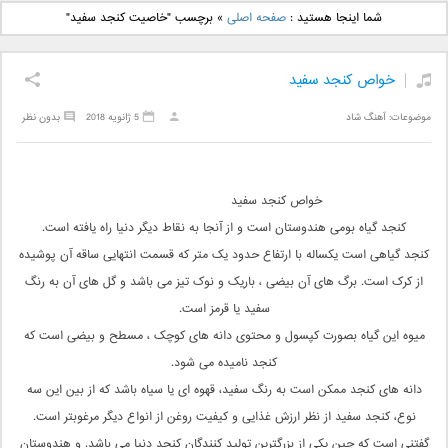
دانلود آهنگ جدید بهنام
دانلود آهنگ جدید علی
شما اینجا هستید :
صفحه اصلی
»
برچسب "خاصیت کنجد سفید"
بانی بنام قرص قمر 2
یاسینی بنام دورترین نزدیک
خواص کنجد سفید
موضوعات:
آهنگ شاد
5 ژانویه 2018
بدون نظر
خواص کنجد سفید
کنجد گیاه بومی هندوستان است و از آنجا به نقاط دیگر دنیا راه یافته است.
کنجد گیاهی است یکساله با ارتفاع حدود یک متر که قسمت انتهایی ساقه آن پوشیده
از کرک است. برگ های آن بیضی ، باریک و نوک تیز می باشد و گل های آن به رنگ
سفید یا قرمز است.
میوه این گیاه بصورت کپسول و محتوی دانه های کوچک ، مسطح و بیضی است که
کنجد نامیده می شود.
دانه های کنجد ممکن است به رنگ سفید، قهوه ای یا سیاه باشد که از بین این سه
نوع، کنجد سفید از نظر ارزش غذایی و کیفیت روغن از انواع دیگر مرغوبتر است.
گفتنی است که چین یکی از بزرگترین تولید کنندگان کنجد دنیا می باشد. و هندوستان