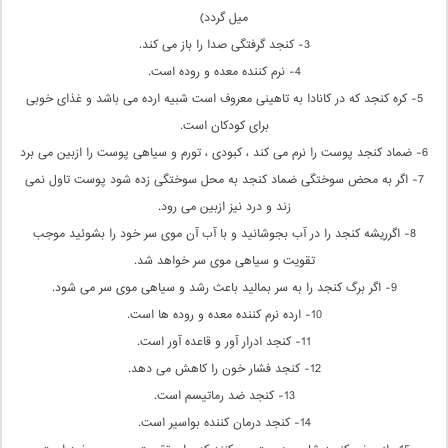
میل گردد)
3- کنجد گرفتگی صدا را باز می کند.
4- نرم کننده معده و روده است.
5- کره کنجد که در کانادا به تاهینی معروف است شبیه ارده می باشد و غذای خوبی
برای کودکان است.
6- ضماد کنجد پوست را نرم می کند ، کبودی ، تورم و سیاهی پوست را ازبین می برد
7- اگر به محض سوختگی ضماد کنجد به محل سوختگی زده شود پوست تاول نمی
زند و درد نیز ازبین می رود.
8- اگرریشه کنجد را در آب بجوشانید و با آب آن موی سر خود را بشوئید موجب
تقویت و سیاهی موی سر خواهد شد.
9- اگر برگ کنجد را به سر بمالید باعث رشد و سیاهی موی سر می شود.
10- ارده نرم کننده معده و روده ها است.
11- کنجد ادرار آور و قاعده آور است.
12- کنجد فشار خون را کاهش می دهد.
13- کنجد ضد رماتیسم است.
14- کنجد درمان کننده بواسیر است.