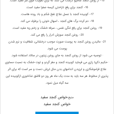
15- از روغن کنجد شامپو درست می کنند که برای تقویت موی سر مفید است.
16- کنجد برای رفع ناراحتی کیسه صفرا مفید است.
17- کوبیده کنجد با عسل علاج نفخ شکم و باد روده هاست.
18- دم کرده برگ های کنجد ، اسهال خونی را برطرف می کند.
19- روغن کنجد برای رفع تنگی نفس ، سرفه خشک و زخم ریه مفید است.
20- روغن کنجد سوزش ادرار را رفع می کند.
21- مالیدن روغن کنجد به پوست صورت موجب درخشانی، شفافیت و نرم شدن
پوست می شود.
· توصیه می شود از روغن کنجد به جای روغن زیتون در سالاد استفاده شود.
· حکیم ذکریا رازی می فرماید کوبیده کنجد و مغز گردو و توت خشک به نسبت مساوی
علاج فراموشکاری و لرزیدن اندامهای بدن مثل لرزش دست و سر است که برای اثر
پذیری از مخلوط هر سه باید به مدت یک ماه هر روز دو قاشق غذاخوری ازکوبیده این
سه گیاه میل نمود.
خواص کنجد سفید
منبع:
خواص کنجد سفید