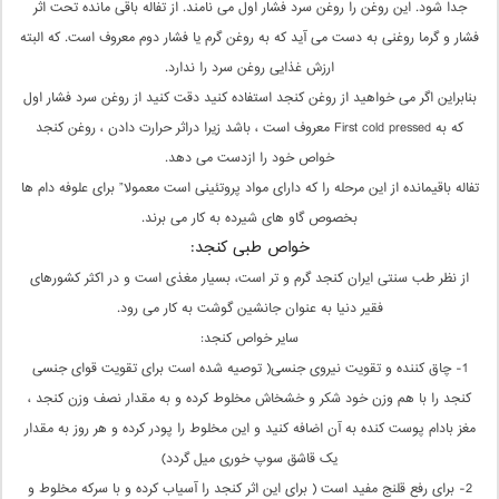
جدا شود. این روغن را روغن سرد فشار اول می نامند. از تفاله باقی مانده تحت اثر
فشار و گرما روغنی به دست می آید که به روغن گرم یا فشار دوم معروف است. که البته
ارزش غذایی روغن سرد را ندارد.
بنابراین اگر می خواهید از روغن کنجد استفاده کنید دقت کنید از روغن سرد فشار اول
که به First cold pressed معروف است ، باشد زیرا دراثر حرارت دادن ، روغن کنجد
خواص خود را ازدست می دهد.
تفاله باقیمانده از این مرحله را که دارای مواد پروتئینی است معمولا” برای علوفه دام ها
بخصوص گاو های شیرده به کار می برند.
خواص طبی کنجد:
از نظر طب سنتی ایران کنجد گرم و تر است، بسیار مغذی است و در اکثر کشورهای
فقیر دنیا به عنوان جانشین گوشت به کار می رود.
سایر خواص کنجد:
1- چاق کننده و تقویت نیروی جنسی( توصیه شده است برای تقویت قوای جنسی
کنجد را با هم وزن خود شکر و خشخاش مخلوط کرده و به مقدار نصف وزن کنجد ،
مغز بادام پوست کنده به آن اضافه کنید و این مخلوط را پودر کرده و هر روز به مقدار
یک قاشق سوپ خوری میل گردد)
2- برای رفع قلنج مفید است ( برای این اثر کنجد را آسیاب کرده و با سرکه مخلوط و