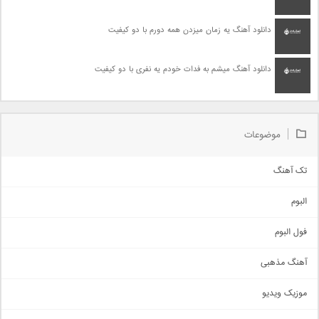
دانلود آهنگ یه زمان میزدن همه دورم با دو کیفیت
دانلود آهنگ میشم به فدات خودم یه نفری با دو کیفیت
موضوعات
تک آهنگ
آهنگ شاد
البوم
غمگین
اجتماعی
فول البوم
آهنگ عاشقانه
آهنگ مذهبی
حماسی
اذری
موزیک ویدیو
سنتی