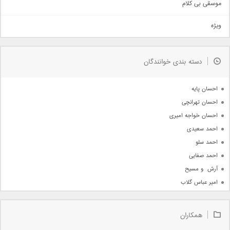
اهنگ بندرعباسی
موسقی بی کلام
تیتراژ
ویژه
دمو
مذهبی
به زودی
دسته بندی خوانندگان
جدیدترین ها
آرشیو
احسان پایه
احسان تهرانچی
احسان خواجه امیری
احمد سعیدی
احمد سلو
احمد صفایی
آرش  و مسیح
امیر عباس گلاب
امیر عظیمی
امیر علی
همکاران
امیر فرجام