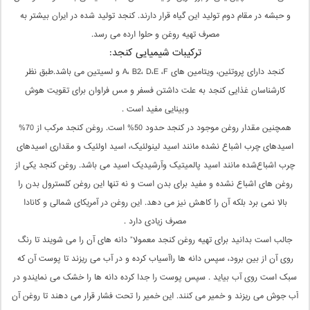
و حبشه در مقام دوم تولید این گیاه قرار دارند. کنجد تولید شده در ایران بیشتر به
مصرف تهیه روغن و حلوا ارده می رسد.
ترکیبات شیمیایی کنجد:
کنجد دارای پروتئین، ویتامین های A، B2، D،E ،F و لسیتین می باشد.طبق نظر
کارشناسان غذایی کنجد به علت داشتن فسفر و مس فراوان برای تقویت هوش
وبینایی مفید است .
همچنین مقدار روغن موجود در کنجد حدود 50% است. روغن کنجد مرکب از 70%
اسیدهای چرب اشباع نشده مانند اسید لینولئیک، اسید اولئیک و مقداری اسیدهای
چرب اشباع‌شده مانند اسید پالمیتیک وآرشیدیک اسید می باشد. روغن کنجد یکی از
روغن های اشباع نشده و مفید برای بدن است و نه تنها این روغن کلسترول بدن را
بالا نمی برد بلکه آن را کاهش نیز می دهد. این روغن در آمریکای شمالی و کانادا
مصرف زیادی دارد .
جالب است بدانید برای تهیه روغن کنجد معمولا” دانه های آن را می شویند تا رنگ
روی آن از بین برود، سپس دانه ها راآسیاب کرده و در آب می ریزند تا پوست آن که
سبک است روی آب بیاید . سپس پوست را جدا کرده دانه ها را خشک می نمایندو در
آب جوش می ریزند و خمیر می کنند. این خمیر را تحت فشار قرار می دهند تا روغن آن