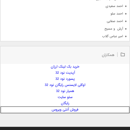
احمد سعیدی
احمد سلو
احمد صفایی
آرش  و مسیح
امیر عباس گلاب
امیر عظیمی
امیر علی
همکاران
امیر فرجام
امیر مسعود
خرید بک لینک ارزان
آپدیت نود 32
امیر وکیلی
پسورد نود 32
امیر یگانه
اوکلی لایسنس رایگان نود 32
امین حبیبی
همیار نود 32
امین رستمی
سئو سایت
رایگان
امین فیاض
فروش آنتی ویروس
ایمان غلامی
ایمان فلاح
بابک جهانبخش