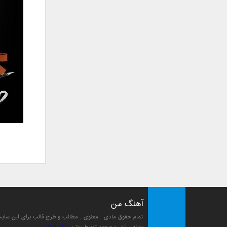
علی تکتا
علی رها
علی رهبری
علی عباسی
علی عبدالمالکی
علی لهراسبی
علی هایپر
علیرضا روزگار
علیرضا طلیسچی
علیرضا قربانی
عماد
عماد طالب زاده
فاتح نورایی
فتاح فتحی
فرشید امین
آهنگ من
فرهاد جواهر کلام
فرهاد دهقان
تمام حقوق مادی , معنوی , مطالب و طرح قالب برای این سا