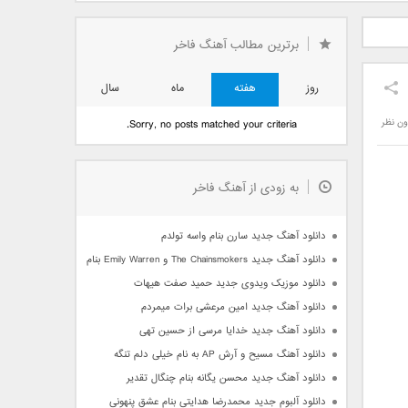
دید فرزاد
دانلود آهنگ جدید بهنام
دانلود آهنگ جدید علی
 آتیش
بانی بنام قرص قمر 2
یاسینی بنام دورترین نزدیک
برترین مطالب آهنگ فاخر
روز
هفته
ماه
سال
ون نظر
Sorry, no posts matched your criteria.
به زودی از آهنگ فاخر
دانلود آهنگ جدید سارن بنام واسه تولدم
دانلود آهنگ جدید The Chainsmokers و Emily Warren بنام Side Effects
دانلود موزیک ویدوی جدید حمید صفت هیهات
دانلود آهنگ جدید امین مرعشی برات میمردم
دانلود آهنگ جدید خدایا مرسی از حسین تهی
دانلود آهنگ مسیح و آرش AP به نام خیلی دلم تنگه
دانلود آهنگ جدید محسن یگانه بنام چنگال تقدیر
دانلود آلبوم جدید محمدرضا هدایتی بنام عشق پنهونی