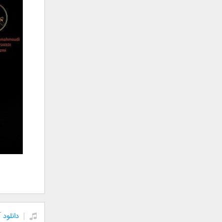
جمشید
حامد پهلان
حامد زمانی
حامد محضرنیا
حبیب
حسین توکلی
حمید اصغری
حمید طالب زاده
حمید عسکری
رامین بی باک
رستاک
رضا شیری
رضا صادقی
رضا یزدانی
روزبه نعمت الهی
زانیار خسروی
دانلود 
سالار عقیلی