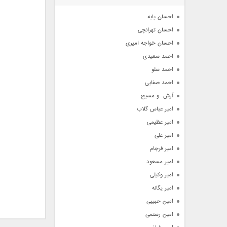
آرشیو
احسان پایه
احسان تهرانچی
احسان خواجه امیری
احمد سعیدی
احمد سلو
احمد صفایی
آرش  و مسیح
امیر عباس گلاب
امیر عظیمی
امیر علی
امیر فرجام
امیر مسعود
امیر وکیلی
امیر یگانه
امین حبیبی
امین رستمی