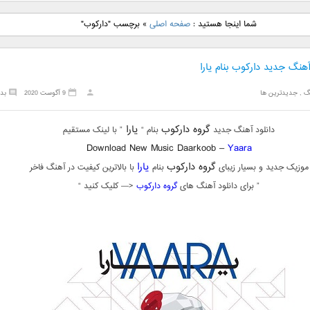
نگ جدید رضا
دانلود آهنگ جدید علی
دانلود آهنگ جدید مهدی
دانلود آهنگ ج
شما اینجا هستید :
صفحه اصلی
»
برچسب "دارکوب"
بنام نگار
لهراسبی بنام صورت
یراحی بنام اسرار
فرزین بنام
آهنگ جدید دارکوب بنام یارا
گ
,
جدیدترین ها
9 آگوست 2020
بد
گروه دارکوب
یارا
دانلود آهنگ جدید
بنام “
” با لینک مستقیم
Download New Music Daarkoob –
Yaara
گروه دارکوب
یارا
موزیک جدید و بسیار زیبای
بنام
با بالاترین کیفیت در آهنگ فاخر
” برای دانلود آهنگ های
گروه دارکوب
<— کلیک کنید “