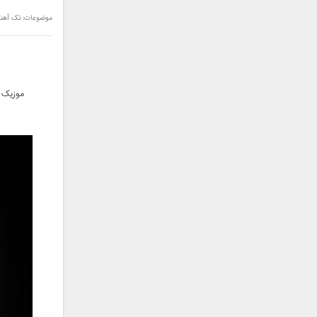
سامان جلیلی
موضوعات:
تک آهن
سعید شهروز
سعید مدرس
سیامک عباسی
سیاوش قمصری
موزیک ج
سیروان خسروی
سینا بهداد
سینا حجازی
سینا سرلک
شاهین جمشیدپور
شهاب رمضان
شهرام شکوهی
علی ارشدی
علی اصحابی
علی بابا
علی باقری
علی پیشتاز