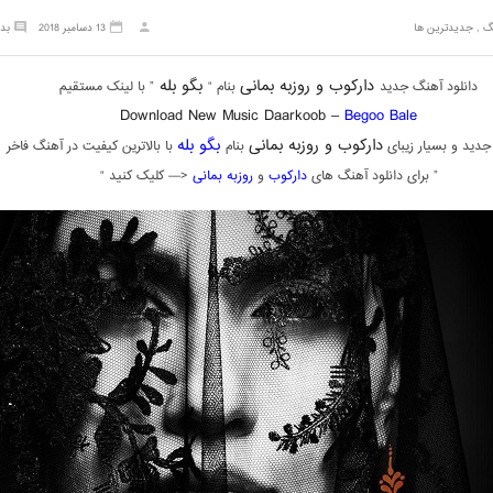
گ
,
جدیدترین ها
13 دسامبر 2018
بد
دارکوب و روزبه بمانی
بگو بله
دانلود آهنگ جدید
بنام “
” با لینک مستقیم
Download New Music Daarkoob –
Begoo Bale
دارکوب و روزبه بمانی
بگو بله
دید و بسیار زیبای
بنام
با بالاترین کیفیت در آهنگ فاخر
” برای دانلود آهنگ های
دارکوب
و
روزبه بمانی
<— کلیک کنید “