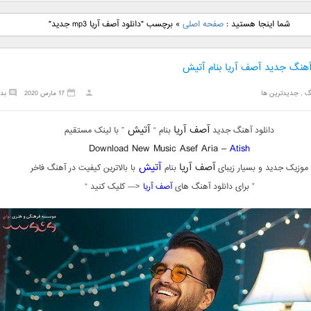
نگ جدید رضا
دانلود آهنگ جدید علی
دانلود آهنگ جدید مهدی
دانلود آهنگ ج
شما اینجا هستید :
صفحه اصلی
»
برچسب "دانلود آصف آریا mp3 جدید"
بنام نگار
لهراسبی بنام صورت
یراحی بنام اسرار
فرزین بنام
 آهنگ جدید آصف آریا بنام آتیش
گ
,
جدیدترین ها
17 مارس 2020
بد
آصف آریا
آتیش
دانلود آهنگ جدید
بنام “
” با لینک مستقیم
Download New Music Asef Aria –
Atish
آصف آریا
آتیش
موزیک جدید و بسیار زیبای
بنام
با بالاترین کیفیت در آهنگ فاخر
” برای دانلود آهنگ های
آصف آریا
<— کلیک کنید “