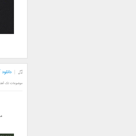
فریبرز خاتمی
فریدون آسرایی
قاسم افشار
کامران مولایی
کامران و هومن
کوروش صنعتی
مازیار فلاحی
ماهان بهرام خان
مجید اخشابی
دانلود
مجید خراطها
مجید یحیایی
موضوعات:
تک آهن
محسن ابراهیم زاده
محسن چاوشی
محسن یاحقی
محسن یگانه
مو
محمد اصفهانی
محمدرضا هدایتی
محمد علیزاده