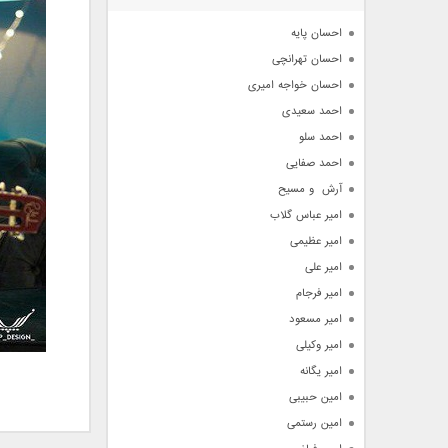
آرشیو
احسان پایه
احسان تهرانچی
احسان خواجه امیری
احمد سعیدی
احمد سلو
احمد صفایی
آرش  و مسیح
امیر عباس گلاب
امیر عظیمی
امیر علی
امیر فرجام
امیر مسعود
امیر وکیلی
امیر یگانه
امین حبیبی
امین رستمی