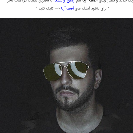
آصف آریا
زمان وایسته
یک جدید و بسیار زیبای
بنام
با بالاترین کیفیت در آهنگ فاخر
” برای دانلود آهنگ های
آصف آریا
<— کلیک کنید “