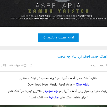
ادامه مطلب و دانلود
 آهنگ جدید آصف آریا بنام چه عجب
گ
,
جدیدترین ها
24 جولای 2018
بد
آصف آریا
چه عجب
دانلود آهنگ جدید
بنام “
” با لینک مستقیم
Download New Music Asef Aria –
Che Ajab
آصف آریا
چه عجب
زیک جدید و بسیار زیبای
بنام
با بالاترین کیفیت در آهنگ فاخر
” برای دانلود آهنگ های
آصف آریا
<— کلیک کنید “