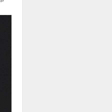
موز
علی تکتا
علی رها
علی رهبری
علی عباسی
علی عبدالمالکی
علی لهراسبی
علی هایپر
علیرضا روزگار
علیرضا طلیسچی
علیرضا قربانی
عماد
عماد طالب زاده
فاتح نورایی
فتاح فتحی
فرشید امین
فرهاد جواهر کلام
فرهاد دهقان