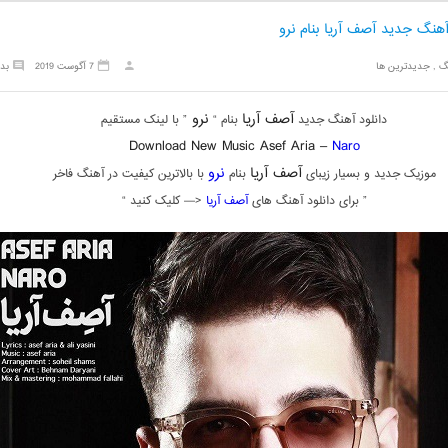
آهنگ جدید آصف آریا بنام نرو
گ
,
جدیدترین ها
7 آگوست 2019
بد
آصف آریا
نرو
دانلود آهنگ جدید
بنام “
” با لینک مستقیم
Download New Music Asef Aria –
Naro
آصف آریا
نرو
موزیک جدید و بسیار زیبای
بنام
با بالاترین کیفیت در آهنگ فاخر
” برای دانلود آهنگ های
آصف آریا
<— کلیک کنید “