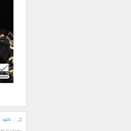
جمشید
حامد پهلان
حامد زمانی
حامد محضرنیا
حبیب
حسین توکلی
حمید اصغری
حمید طالب زاده
حمید عسکری
رامین بی باک
رستاک
رضا شیری
رضا صادقی
رضا یزدانی
روزبه نعمت الهی
دانلود 
زانیار خسروی
سالار عقیلی
موضوعات:
تک آهن