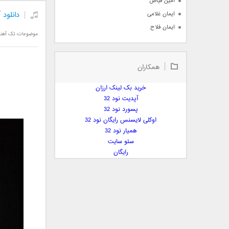
امین فیاض
دانلود 
ایمان غلامی
ایمان فلاح
موضوعات:
تک آهن
بابک جهانبخش
بابک رادمنش
همکاران
بابک مافی
باراد
خرید بک لینک ارزان
بنیامین بهادری
آپدیت نود 32
بهراد شهریاری
پسورد نود 32
اوکلی لایسنس رایگان نود 32
بهنام صفوی
همیار نود 32
بهنام علمشاهی
سئو سایت
 پارسا صدیق
رایگان
پارسا چیلیک
پازل بند
پویا
پویا سالکی
پویان
پیمان زارعی