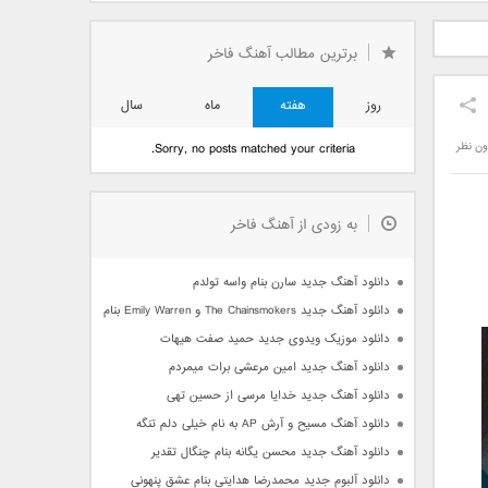
دید فرزاد
دانلود آهنگ جدید بهنام
دانلود آهنگ جدید علی
 آتیش
بانی بنام قرص قمر 2
یاسینی بنام دورترین نزدیک
برترین مطالب آهنگ فاخر
روز
هفته
ماه
سال
ون نظر
Sorry, no posts matched your criteria.
به زودی از آهنگ فاخر
دانلود آهنگ جدید سارن بنام واسه تولدم
دانلود آهنگ جدید The Chainsmokers و Emily Warren بنام Side Effects
دانلود موزیک ویدوی جدید حمید صفت هیهات
دانلود آهنگ جدید امین مرعشی برات میمردم
دانلود آهنگ جدید خدایا مرسی از حسین تهی
دانلود آهنگ مسیح و آرش AP به نام خیلی دلم تنگه
دانلود آهنگ جدید محسن یگانه بنام چنگال تقدیر
دانلود آلبوم جدید محمدرضا هدایتی بنام عشق پنهونی