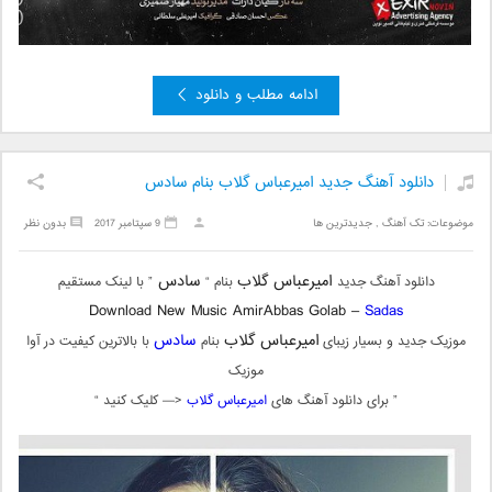
ادامه مطلب و دانلود
دانلود آهنگ جدید امیرعباس گلاب بنام سادس
موضوعات:
تک آهنگ
,
جدیدترین ها
9 سپتامبر 2017
بدون نظر
امیرعباس گلاب
سادس
دانلود آهنگ جدید
بنام “
” با لینک مستقیم
Download New Music AmirAbbas Golab –
Sadas
امیرعباس گلاب
سادس
موزیک جدید و بسیار زیبای
بنام
با بالاترین کیفیت در آوا
موزیک
” برای دانلود آهنگ های
امیرعباس گلاب
<— کلیک کنید “