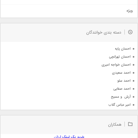
تیتراژ
ویژه
دمو
مذهبی
به زودی
دسته بندی خوانندگان
جدیدترین ها
آرشیو
احسان پایه
احسان تهرانچی
احسان خواجه امیری
احمد سعیدی
احمد سلو
احمد صفایی
آرش  و مسیح
امیر عباس گلاب
امیر عظیمی
امیر علی
همکاران
امیر فرجام
امیر مسعود
خرید بک لینک ارزان