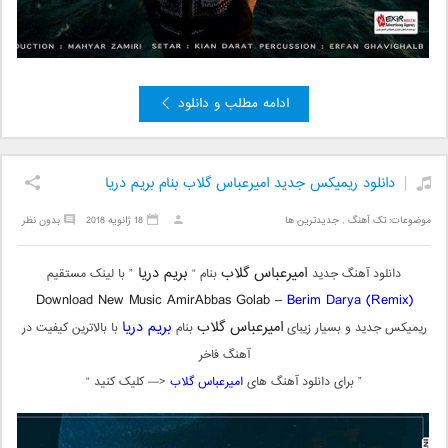
ادامه مطلب و دانلود
دانلود ریمیکس جدید امیرعباس گلاب بنام بریم دریا
موضوعات:
تک آهنگ
,
جدیدترین ها
18 ژانویه 2018
بدون نظر
امیرعباس گلاب
بریم دریا
دانلود آهنگ جدید
بنام “
” با لینک مستقیم
Download New Music AmirAbbas Golab –
Berim Darya (Remix)
امیرعباس گلاب
بریم دریا
ریمیکس جدید و بسیار زیبای
بنام
با بالاترین کیفیت در
آهنگ فاخر
” برای دانلود آهنگ های
امیرعباس گلاب
<— کلیک کنید “