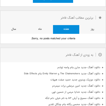
»
3
1
«
صفحه 2 از 3
2
برترین مطالب آهنگ فاخر
روز
هفته
ماه
سال
Sorry, no posts matched your criteria.
به زودی از آهنگ فاخر
دانلود آهنگ جدید سارن بنام واسه تولدم
دانلود آهنگ جدید The Chainsmokers و Emily Warren بنام Side Effects
دانلود موزیک ویدوی جدید حمید صفت هیهات
دانلود آهنگ جدید امین مرعشی برات میمردم
دانلود آهنگ جدید خدایا مرسی از حسین تهی
دانلود آهنگ مسیح و آرش AP به نام خیلی دلم تنگه
دانلود آهنگ جدید محسن یگانه بنام چنگال تقدیر