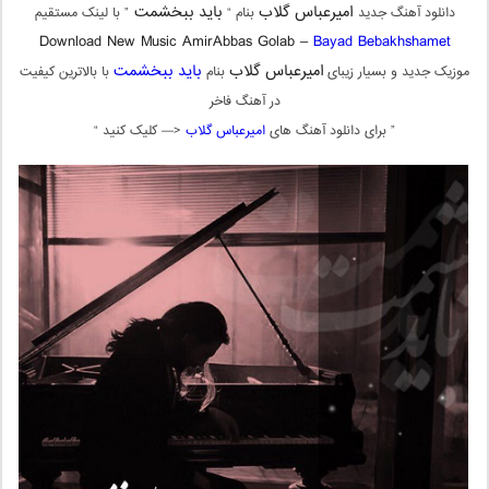
امیرعباس گلاب
باید ببخشمت
دانلود آهنگ جدید
بنام “
” با لینک مستقیم
Download New Music AmirAbbas Golab –
Bayad Bebakhshamet
امیرعباس گلاب
باید ببخشمت
موزیک جدید و بسیار زیبای
بنام
با بالاترین کیفیت
در آهنگ فاخر
” برای دانلود آهنگ های
امیرعباس گلاب
<— کلیک کنید “