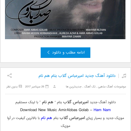
ادامه مطلب و دانلود
دانلود آهنگ جدید امیرعباس گلاب بنام هم نام
موضوعات:
آهنگ مذهبی
,
تک آهنگ
,
جدیدترین ها
26 سپتامبر 2017
بدون نظر
امیرعباس گلاب
هم نام
دانلود آهنگ جدید
بنام “
” با لینک مستقیم
Download New Music AmirAbbas Golab –
Ham Nam
امیرعباس گلاب
هم نام
موزیک جدید و بسیار زیبای
بنام
با بالاترین کیفیت در آوا
موزیک