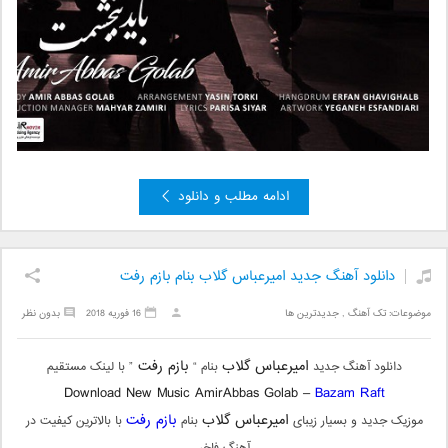
ادامه مطلب و دانلود
دانلود آهنگ جدید امیرعباس گلاب بنام بازم رفت
موضوعات:
تک آهنگ
,
جدیدترین ها
16 فوریه 2018
بدون نظر
امیرعباس گلاب
بازم رفت
دانلود آهنگ جدید
بنام “
” با لینک مستقیم
Download New Music AmirAbbas Golab –
Bazam Raft
امیرعباس گلاب
بازم رفت
موزیک جدید و بسیار زیبای
بنام
با بالاترین کیفیت در