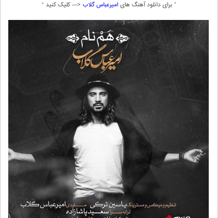
” برای دانلود آهنگ های
امیرعباس گلاب
<— کلیک کنید “