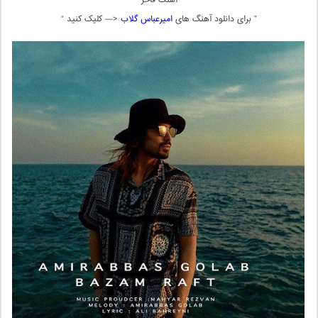
آهنگ فاخر
” برای دانلود آهنگ های
امیرعباس گلاب
<— کلیک کنید “