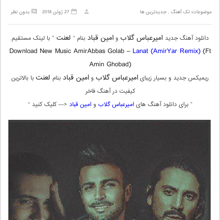
موضوعات:
تک آهنگ
,
جدیدترین ها
27 ژوئن 2018
بدون نظر
امیرعباس گلاب
امین قباد
لعنت
دانلود آهنگ جدید
و
بنام “
” با لینک مستقیم
Download New Music AmirAbbas Golab –
Lanat (AmirYar Remix)
(Ft
Amin Ghobad)
امیرعباس گلاب
امین قباد
لعنت
ریمیکس جدید و بسیار زیبای
و
بنام
با بالاترین
کیفیت در آهنگ فاخر
” برای دانلود آهنگ های
امیرعباس گلاب
و
امین قباد
<— کلیک کنید “