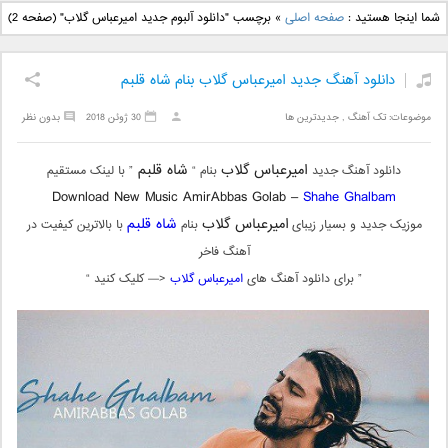
دانلود آهنگ جدید بهنام
دانلود آهنگ جدید علی
شما اینجا هستید :
صفحه اصلی
»
برچسب "دانلود آلبوم جدید امیرعباس گلاب"
(صفحه 2)
بانی بنام قرص قمر 2
یاسینی بنام دورترین نزدیک
دانلود آهنگ جدید امیرعباس گلاب بنام شاه قلبم
موضوعات:
تک آهنگ
,
جدیدترین ها
30 ژوئن 2018
بدون نظر
امیرعباس گلاب
شاه قلبم
دانلود آهنگ جدید
بنام “
” با لینک مستقیم
Download New Music AmirAbbas Golab –
Shahe Ghalbam
امیرعباس گلاب
شاه قلبم
موزیک جدید و بسیار زیبای
بنام
با بالاترین کیفیت در
آهنگ فاخر
” برای دانلود آهنگ های
امیرعباس گلاب
<— کلیک کنید “