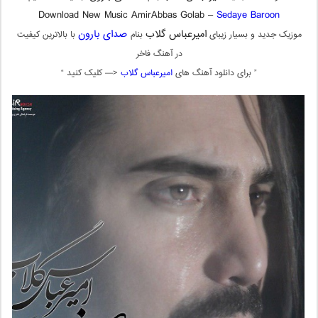
Download New Music AmirAbbas Golab –
Sedaye Baroon
امیرعباس گلاب
صدای بارون
موزیک جدید و بسیار زیبای
بنام
با بالاترین کیفیت
در آهنگ فاخر
” برای دانلود آهنگ های
امیرعباس گلاب
<— کلیک کنید “