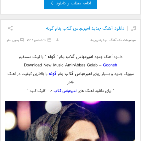
ادامه مطلب و دانلود
دانلود آهنگ جدید امیرعباس گلاب بنام گونه
موضوعات:
تک آهنگ
,
جدیدترین ها
12 دسامبر 2017
بدون نظر
امیرعباس گلاب
گونه
دانلود آهنگ جدید
بنام “
” با لینک مستقیم
Download New Music AmirAbbas Golab –
Gooneh
امیرعباس گلاب
گونه
موزیک جدید و بسیار زیبای
بنام
با بالاترین کیفیت در آهنگ
فاخر
” برای دانلود آهنگ های
امیرعباس گلاب
<— کلیک کنید “