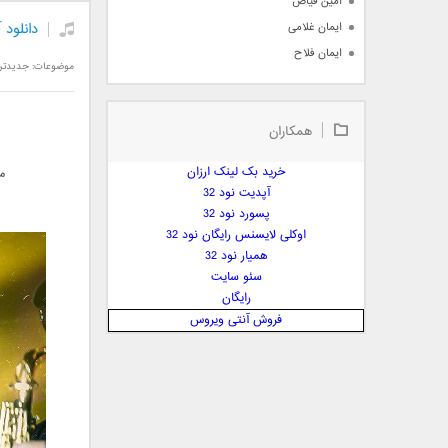
امین فیاض
دانلود 
ایمان غلامی
ایمان فلاح
موضوعات:
جدیدتر
بابک جهانبخش
بابک رادمنش
همکاران
بابک مافی
باراد
خرید بک لینک ارزان
م
بنیامین بهادری
آپدیت نود 32
بهراد شهریاری
پسورد نود 32
اوکلی لایسنس رایگان نود 32
بهنام صفوی
همیار نود 32
بهنام علمشاهی
سئو سایت
 پارسا صدیق
رایگان
پارسا چیلیک
فروش آنتی ویروس
پازل بند
پویا
پویا سالکی
پویان
پیمان زارعی