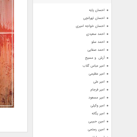
آرشیو
احسان پایه
احسان تهرانچی
احسان خواجه امیری
احمد سعیدی
احمد سلو
احمد صفایی
آرش  و مسیح
امیر عباس گلاب
امیر عظیمی
امیر علی
امیر فرجام
امیر مسعود
امیر وکیلی
امیر یگانه
امین حبیبی
امین رستمی