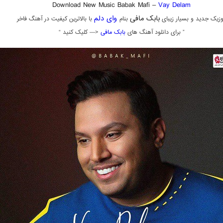
Download New Music Babak Mafi –
Vay Delam
بابک مافی
وای دلم
زیک جدید و بسیار زیبای
بنام
با بالاترین کیفیت در آهنگ فاخر
” برای دانلود آهنگ های
بابک مافی
<— کلیک کنید “