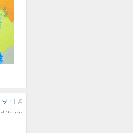
علی تکتا
علی رها
علی رهبری
علی عباسی
علی عبدالمالکی
علی لهراسبی
علی هایپر
علیرضا روزگار
علیرضا طلیسچی
علیرضا قربانی
عماد
عماد طالب زاده
فاتح نورایی
دانلود 
فتاح فتحی
فرشید امین
موضوعات:
تک آهن
فرهاد جواهر کلام
فرهاد دهقان