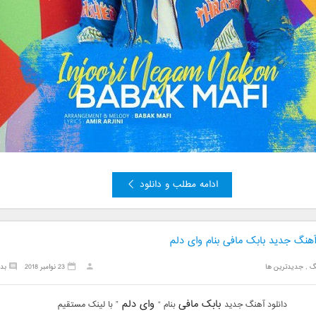
ادامه مطلب و دانلود
آهنگ جدید بابک مافی بنام وای دلم
گ
,
جدیدترین ها
23 نوامبر 2018
بد
بابک مافی
وای دلم
دانلود آهنگ جدید
بنام “
” با لینک مستقیم