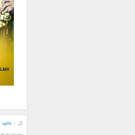
جمشید
حامد پهلان
حامد زمانی
حامد محضرنیا
حبیب
حسین توکلی
حمید اصغری
حمید طالب زاده
حمید عسکری
رامین بی باک
رستاک
رضا شیری
رضا صادقی
رضا یزدانی
روزبه نعمت الهی
دانلود 
زانیار خسروی
سالار عقیلی
موضوعات:
تک آهن