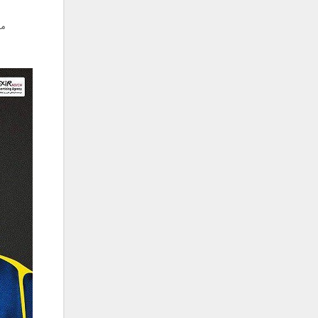
فریبرز خاتمی
فریدون آسرایی
مو
قاسم افشار
کامران مولایی
کامران و هومن
کوروش صنعتی
مازیار فلاحی
ماهان بهرام خان
مجید اخشابی
مجید خراطها
مجید یحیایی
محسن ابراهیم زاده
محسن چاوشی
محسن یاحقی
محسن یگانه
محمد اصفهانی
محمدرضا هدایتی
محمد علیزاده