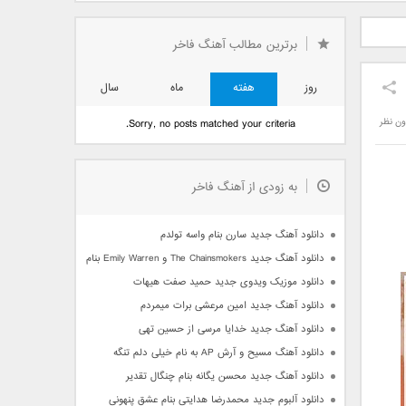
دید فرزاد
دانلود آهنگ جدید بهنام
دانلود آهنگ جدید علی
 آتیش
بانی بنام قرص قمر 2
یاسینی بنام دورترین نزدیک
برترین مطالب آهنگ فاخر
روز
هفته
ماه
سال
ون نظر
Sorry, no posts matched your criteria.
به زودی از آهنگ فاخر
دانلود آهنگ جدید سارن بنام واسه تولدم
دانلود آهنگ جدید The Chainsmokers و Emily Warren بنام Side Effects
دانلود موزیک ویدوی جدید حمید صفت هیهات
دانلود آهنگ جدید امین مرعشی برات میمردم
دانلود آهنگ جدید خدایا مرسی از حسین تهی
دانلود آهنگ مسیح و آرش AP به نام خیلی دلم تنگه
دانلود آهنگ جدید محسن یگانه بنام چنگال تقدیر
دانلود آلبوم جدید محمدرضا هدایتی بنام عشق پنهونی