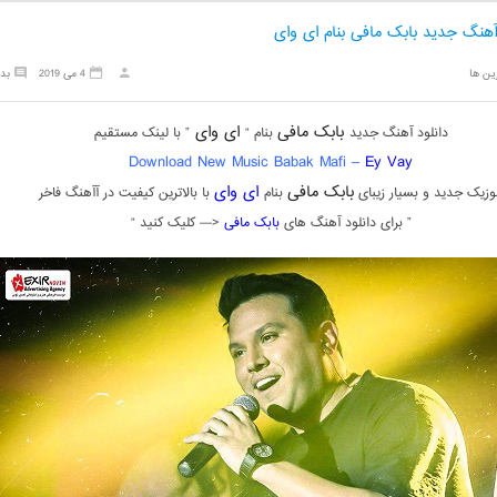
آهنگ جدید بابک مافی بنام ای وای
ین ها
4 می 2019
بد
بابک مافی
ای وای
دانلود آهنگ جدید
بنام “
” با لینک مستقیم
Download New Music Babak Mafi –
Ey Vay
بابک مافی
ای وای
وزیک جدید و بسیار زیبای
بنام
با بالاترین کیفیت در آآهنگ فاخر
” برای دانلود آهنگ های
بابک مافی
<— کلیک کنید “