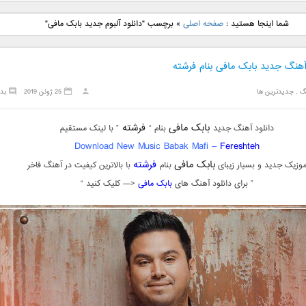
نگ جدید رضا
دانلود آهنگ جدید علی
دانلود آهنگ جدید مهدی
دانلود آهنگ ج
شما اینجا هستید :
صفحه اصلی
»
برچسب "دانلود آلبوم جدید بابک مافی"
بنام نگار
لهراسبی بنام صورت
یراحی بنام اسرار
فرزین بنام
آهنگ جدید بابک مافی بنام فرشته
گ
,
جدیدترین ها
25 ژوئن 2019
بد
بابک مافی
فرشته
دانلود آهنگ جدید
بنام “
” با لینک مستقیم
Download New Music Babak Mafi –
Fereshteh
بابک مافی
فرشته
وزیک جدید و بسیار زیبای
بنام
با بالاترین کیفیت در آهنگ فاخر
” برای دانلود آهنگ های
بابک مافی
<— کلیک کنید “