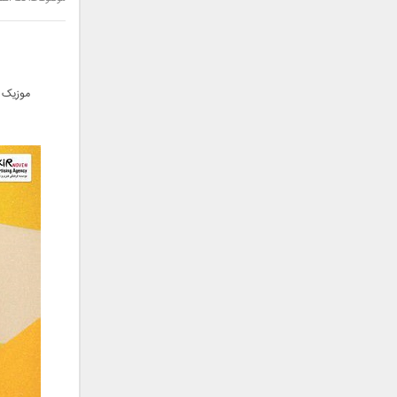
سامان جلیلی
سعید شهروز
سعید مدرس
سیامک عباسی
موزیک ج
سیاوش قمصری
سیروان خسروی
سینا بهداد
سینا حجازی
سینا سرلک
شاهین جمشیدپور
شهاب رمضان
شهرام شکوهی
علی ارشدی
علی اصحابی
علی بابا
علی باقری
علی پیشتاز