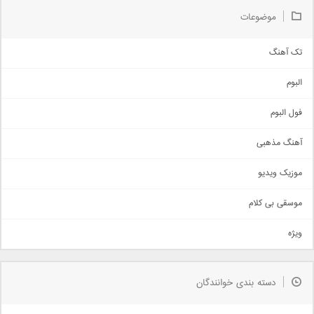
موضوعات
تک آهنگ
آهنگ شاد
البوم
غمگین
اجتماعی
فول البوم
آهنگ عاشقانه
آهنگ مذهبی
حماسی
اذری
موزیک ویدیو
سنتی
اهنگ بندرعباسی
موسقی بی کلام
تیتراژ
ویژه
دمو
مذهبی
به زودی
دسته بندی خوانندگان
جدیدترین ها
آرشیو