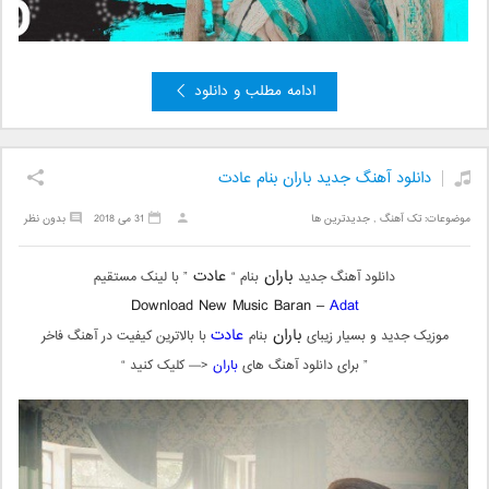
ادامه مطلب و دانلود
دانلود آهنگ جدید باران بنام عادت
موضوعات:
تک آهنگ
,
جدیدترین ها
31 می 2018
بدون نظر
باران
عادت
دانلود آهنگ جدید
بنام “
” با لینک مستقیم
Download New Music Baran –
Adat
باران
عادت
موزیک جدید و بسیار زیبای
بنام
با بالاترین کیفیت در آهنگ فاخر
” برای دانلود آهنگ های
باران
<— کلیک کنید “