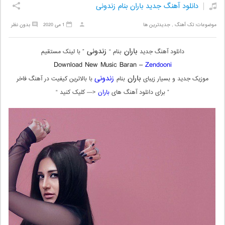
دانلود آهنگ جدید باران بنام زندونی
موضوعات:
تک آهنگ
,
جدیدترین ها
1 می 2020
بدون نظر
باران
زندونی
دانلود آهنگ جدید
بنام “
” با لینک مستقیم
Download New Music Baran –
Zendooni
باران
زندونی
موزیک جدید و بسیار زیبای
بنام
با بالاترین کیفیت در آهنگ فاخر
” برای دانلود آهنگ های
باران
<— کلیک کنید “