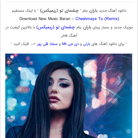
باران
چشمای تو (ریمیکس)
دانلود آهنگ جدید
بنام “
” با لینک مستقیم
Download New Music Baran –
Cheshmaye To (Remix)
باران
چشمای تو (ریمیکس)
موزیک جدید و بسیار زیبای
بنام
با بالاترین کیفیت در
آهنگ فاخر
” برای دانلود آهنگ های
باران
و
دی جی M6
و
سجاد قلی پور
<— کلیک کنید “