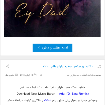
ادامه مطلب و دانلود
دانلود ریمیکس جدید باران بنام عادت
موضوعات:
تک آهنگ
,
جدیدترین ها
14 ژوئن 2018
بدون نظر
باران
عادت
دانلود آهنگ جدید
بنام “
” با لینک مستقیم
Download New Music Baran –
Adat (Dj Sina Remix)
باران
عادت
ریمیکس جدید و بسیار زیبای
بنام
با بالاترین کیفیت در آهنگ فاخر