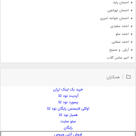
احسان پایه
احسان تهرانچی
احسان خواجه امیری
احمد سعیدی
احمد سلو
احمد صفایی
آرش  و مسیح
امیر عباس گلاب
امیر عظیمی
امیر علی
همکاران
امیر فرجام
امیر مسعود
خرید بک لینک ارزان
آپدیت نود 32
امیر وکیلی
پسورد نود 32
امیر یگانه
اوکلی لایسنس رایگان نود 32
امین حبیبی
همیار نود 32
امین رستمی
سئو سایت
رایگان
امین فیاض
فروش آنتی ویروس