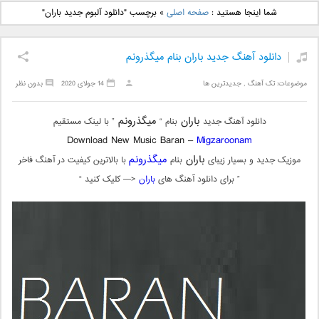
دانلود آهنگ جدید بهنام
دانلود آهنگ جدید علی
شما اینجا هستید :
صفحه اصلی
»
برچسب "دانلود آلبوم جدید باران"
بانی بنام قرص قمر 2
یاسینی بنام دورترین نزدیک
دانلود آهنگ جدید باران بنام میگذرونم
موضوعات:
تک آهنگ
,
جدیدترین ها
14 جولای 2020
بدون نظر
باران
میگذرونم
دانلود آهنگ جدید
بنام “
” با لینک مستقیم
Download New Music Baran –
Migzaroonam
باران
میگذرونم
موزیک جدید و بسیار زیبای
بنام
با بالاترین کیفیت در آهنگ فاخر
” برای دانلود آهنگ های
باران
<— کلیک کنید “