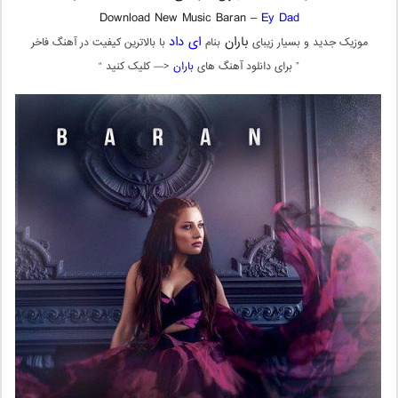
Download New Music Baran –
Ey Dad
باران
ای داد
موزیک جدید و بسیار زیبای
بنام
با بالاترین کیفیت در آهنگ فاخر
” برای دانلود آهنگ های
باران
<— کلیک کنید “