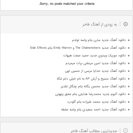
Sorry, no posts matched your criteria.
به زودی از آهنگ فاخر
دانلود آهنگ جدید سارن بنام واسه تولدم
دانلود آهنگ جدید The Chainsmokers و Emily Warren بنام Side Effects
دانلود موزیک ویدوی جدید حمید صفت هیهات
دانلود آهنگ جدید امین مرعشی برات میمردم
دانلود آهنگ جدید خدایا مرسی از حسین تهی
دانلود آهنگ مسیح و آرش AP به نام خیلی دلم تنگه
دانلود آهنگ جدید محسن یگانه بنام چنگال تقدیر
دانلود آلبوم جدید محمدرضا هدایتی بنام عشق پنهونی
دانلود آهنگ جدید محمد علیزاده بنام گلودرد
دانلود آهنگ جدید احمد سعیدی بنام واسه عشقه
جدیدترین مطالب آهنگ فاخر