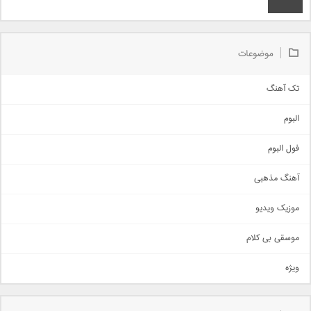
موضوعات
تک آهنگ
آهنگ شاد
البوم
غمگین
اجتماعی
فول البوم
آهنگ عاشقانه
آهنگ مذهبی
حماسی
اذری
موزیک ویدیو
سنتی
اهنگ بندرعباسی
موسقی بی کلام
تیتراژ
ویژه
دمو
مذهبی
به زودی