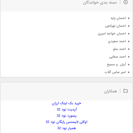
دسته بندی خوانندگان
جدیدترین ها
آرشیو
احسان پایه
احسان تهرانچی
احسان خواجه امیری
احمد سعیدی
احمد سلو
احمد صفایی
آرش  و مسیح
امیر عباس گلاب
امیر عظیمی
امیر علی
همکاران
امیر فرجام
امیر مسعود
خرید بک لینک ارزان
آپدیت نود 32
امیر وکیلی
پسورد نود 32
امیر یگانه
اوکلی لایسنس رایگان نود 32
امین حبیبی
همیار نود 32