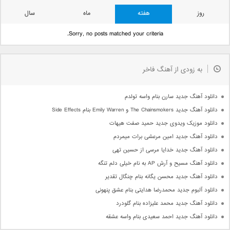
روز
هفته
ماه
سال
Sorry, no posts matched your criteria.
به زودی از آهنگ فاخر
دانلود آهنگ جدید سارن بنام واسه تولدم
دانلود آهنگ جدید The Chainsmokers و Emily Warren بنام Side Effects
دانلود موزیک ویدوی جدید حمید صفت هیهات
دانلود آهنگ جدید امین مرعشی برات میمردم
دانلود آهنگ جدید خدایا مرسی از حسین تهی
دانلود آهنگ مسیح و آرش AP به نام خیلی دلم تنگه
دانلود آهنگ جدید محسن یگانه بنام چنگال تقدیر
دانلود آلبوم جدید محمدرضا هدایتی بنام عشق پنهونی
دانلود آهنگ جدید محمد علیزاده بنام گلودرد
دانلود آهنگ جدید احمد سعیدی بنام واسه عشقه