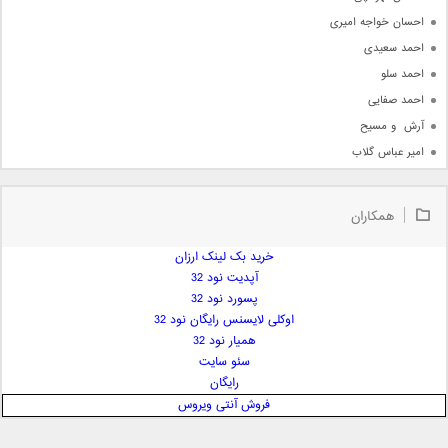
احسان خواجه امیری
احمد سعیدی
احمد سلو
احمد صفایی
آرش  و مسیح
امیر عباس گلاب
امیر عظیمی
امیر علی
همکاران
امیر فرجام
امیر مسعود
خرید بک لینک ارزان
آپدیت نود 32
امیر وکیلی
پسورد نود 32
امیر یگانه
اوکلی لایسنس رایگان نود 32
امین حبیبی
همیار نود 32
امین رستمی
سئو سایت
رایگان
امین فیاض
فروش آنتی ویروس
ایمان غلامی
ایمان فلاح