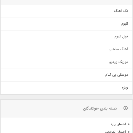
تک آهنگ
آهنگ شاد
البوم
غمگین
اجتماعی
فول البوم
آهنگ عاشقانه
آهنگ مذهبی
حماسی
اذری
موزیک ویدیو
سنتی
اهنگ بندرعباسی
موسقی بی کلام
تیتراژ
ویژه
دمو
مذهبی
به زودی
دسته بندی خوانندگان
جدیدترین ها
آرشیو
احسان پایه
احسان تهرانچی