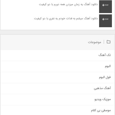
دانلود آهنگ یه زمان میزدن همه دورم با دو کیفیت
دانلود آهنگ میشم به فدات خودم یه نفری با دو کیفیت
موضوعات
تک آهنگ
آهنگ شاد
البوم
غمگین
اجتماعی
فول البوم
آهنگ عاشقانه
آهنگ مذهبی
حماسی
اذری
موزیک ویدیو
سنتی
اهنگ بندرعباسی
موسقی بی کلام