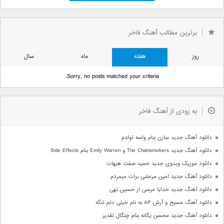
برترین مطالب آهنگ فاخر
روز
هفته
ماه
سال
Sorry, no posts matched your criteria.
به زودی از آهنگ فاخر
دانلود آهنگ جدید سارن بنام واسه تولدم
دانلود آهنگ جدید The Chainsmokers و Emily Warren بنام Side Effects
دانلود موزیک ویدوی جدید حمید صفت هیهات
دانلود آهنگ جدید امین مرعشی برات میمردم
دانلود آهنگ جدید خدایا مرسی از حسین تهی
دانلود آهنگ مسیح و آرش AP به نام خیلی دلم تنگه
دانلود آهنگ جدید محسن یگانه بنام چنگال تقدیر