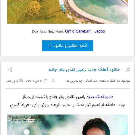
Omid Sarebani
Jadoo
Download New Music
|
ادامه مطلب و دانلود
دانلود آهنگ جدید رامین نقدی بنام جادو
موضوعات:
آهنگ عاشقانه
,
تک آهنگ
,
جدیدترین ها
17 فوریه 2016
بدون نظر
رامین نقدی
جادو
دانلود آهنگ جدید
بنام
با کیفیت اورجینال
عاطفه ابراهیم تبار
فرهاد زارع
فرزاد کبیری
ترانه :
آهنگ و تنظیم :
بوزکی :