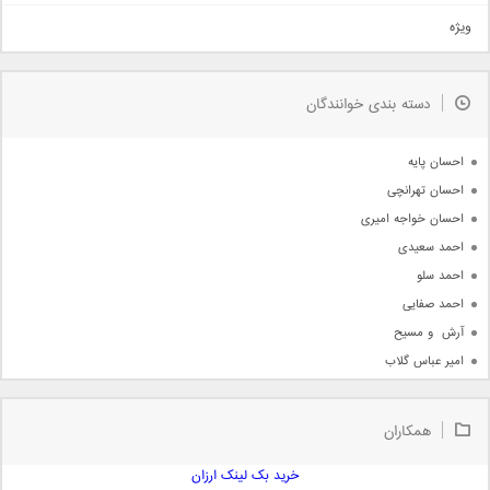
تیتراژ
ویژه
دمو
مذهبی
به زودی
دسته بندی خوانندگان
جدیدترین ها
آرشیو
احسان پایه
احسان تهرانچی
احسان خواجه امیری
احمد سعیدی
احمد سلو
احمد صفایی
آرش  و مسیح
امیر عباس گلاب
امیر عظیمی
امیر علی
همکاران
امیر فرجام
امیر مسعود
خرید بک لینک ارزان