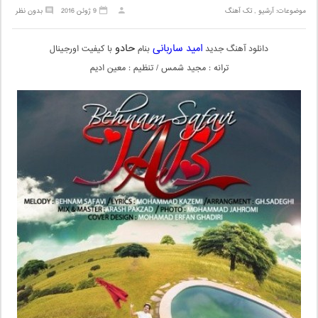
موضوعات:
آرشیو
,
تک آهنگ
9 ژوئن 2016
بدون نظر
امید ساربانی
حادو
دانلود آهنگ جدید
بنام
با کیفیت اورجینال
ترانه : مجید شمس / تنظیم : معین ادیم