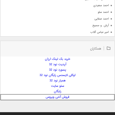
احمد سعیدی
احمد سلو
احمد صفایی
آرش  و مسیح
امیر عباس گلاب
امیر عظیمی
امیر علی
همکاران
امیر فرجام
امیر مسعود
خرید بک لینک ارزان
آپدیت نود 32
امیر وکیلی
پسورد نود 32
امیر یگانه
اوکلی لایسنس رایگان نود 32
امین حبیبی
همیار نود 32
امین رستمی
سئو سایت
رایگان
امین فیاض
فروش آنتی ویروس
ایمان غلامی
ایمان فلاح
بابک جهانبخش