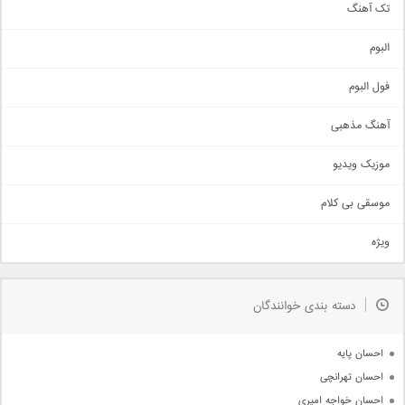
تک آهنگ
آهنگ شاد
البوم
غمگین
اجتماعی
فول البوم
آهنگ عاشقانه
آهنگ مذهبی
حماسی
اذری
موزیک ویدیو
سنتی
اهنگ بندرعباسی
موسقی بی کلام
تیتراژ
ویژه
دمو
مذهبی
به زودی
دسته بندی خوانندگان
جدیدترین ها
آرشیو
احسان پایه
احسان تهرانچی
احسان خواجه امیری