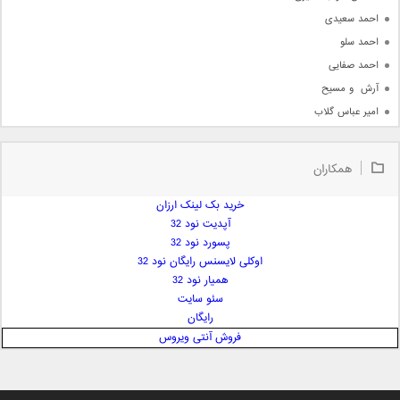
احمد سعیدی
احمد سلو
احمد صفایی
آرش  و مسیح
امیر عباس گلاب
امیر عظیمی
امیر علی
همکاران
امیر فرجام
امیر مسعود
خرید بک لینک ارزان
آپدیت نود 32
امیر وکیلی
پسورد نود 32
امیر یگانه
اوکلی لایسنس رایگان نود 32
امین حبیبی
همیار نود 32
امین رستمی
سئو سایت
رایگان
امین فیاض
فروش آنتی ویروس
ایمان غلامی
ایمان فلاح
بابک جهانبخش