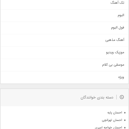
تک آهنگ
آهنگ شاد
البوم
غمگین
اجتماعی
فول البوم
آهنگ عاشقانه
آهنگ مذهبی
حماسی
اذری
موزیک ویدیو
سنتی
اهنگ بندرعباسی
موسقی بی کلام
تیتراژ
ویژه
دمو
مذهبی
به زودی
دسته بندی خوانندگان
جدیدترین ها
آرشیو
احسان پایه
احسان تهرانچی
احسان خواجه امیری