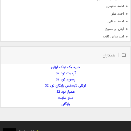
احمد سعیدی
احمد سلو
احمد صفایی
آرش  و مسیح
امیر عباس گلاب
امیر عظیمی
امیر علی
همکاران
امیر فرجام
امیر مسعود
خرید بک لینک ارزان
آپدیت نود 32
امیر وکیلی
پسورد نود 32
امیر یگانه
اوکلی لایسنس رایگان نود 32
امین حبیبی
همیار نود 32
امین رستمی
سئو سایت
رایگان
امین فیاض
ایمان غلامی
ایمان فلاح
بابک جهانبخش