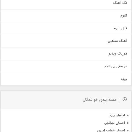
تک آهنگ
آهنگ شاد
البوم
غمگین
اجتماعی
فول البوم
آهنگ عاشقانه
آهنگ مذهبی
حماسی
اذری
موزیک ویدیو
سنتی
اهنگ بندرعباسی
موسقی بی کلام
تیتراژ
ویژه
دمو
مذهبی
به زودی
دسته بندی خوانندگان
جدیدترین ها
آرشیو
احسان پایه
احسان تهرانچی
احسان خواجه امیری