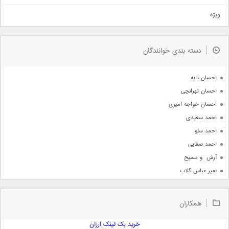
تیتراژ
ویژه
دمو
مذهبی
به زودی
دسته بندی خوانندگان
جدیدترین ها
آرشیو
احسان پایه
احسان تهرانچی
احسان خواجه امیری
احمد سعیدی
احمد سلو
احمد صفایی
آرش  و مسیح
امیر عباس گلاب
امیر عظیمی
امیر علی
همکاران
امیر فرجام
امیر مسعود
خرید بک لینک ارزان