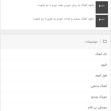
دانلود آهنگ یه زمان میزدن همه دورم با دو کیفیت
دانلود آهنگ میشم به فدات خودم یه نفری با دو کیفیت
موضوعات
تک آهنگ
آهنگ شاد
البوم
غمگین
اجتماعی
فول البوم
آهنگ عاشقانه
آهنگ مذهبی
حماسی
اذری
موزیک ویدیو
سنتی
اهنگ بندرعباسی
موسقی بی کلام