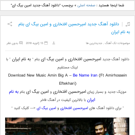
دانلود آهنگ جدید بهنام
دانلود آهنگ جدید علی
شما اینجا هستید :
صفحه اصلی
»
برچسب "دانلود آهنگ جدید امین بیگ ای"
بانی بنام قرص قمر 2
یاسینی بنام دورترین نزدیک
دانلود آهنگ جدید امیرحسین افتخاری و امین بیگ ای بنام
به نام ایران
موضوعات:
تک آهنگ
,
جدیدترین ها
13 ژانویه 2018
بدون نظر
امیرحسین افتخاری
امین بیگ ای
به نام ایران
دانلود آهنگ جدید
و
بنام “
” با
لینک مستقیم
Download New Music Amin Big A –
Be Name Iran
(Ft Amirhossein
Eftekhari)
امیرحسین افتخاری
امین بیگ ای
به نام
موزیک جدید و بسیار زیبای
و
بنام
ایران
با بالاترین کیفیت در آهنگ فاخر
” برای دانلود آهنگ های
امیرحسین افتخاری
و
امین بیگ ای
<— کلیک کنید “