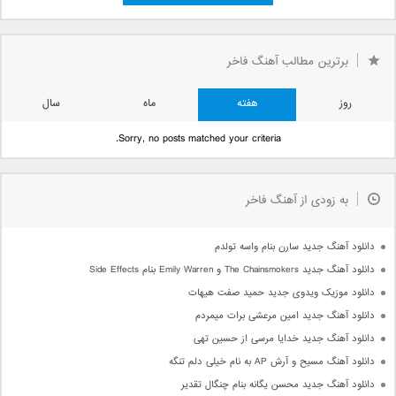
برترین مطالب آهنگ فاخر
روز
هفته
ماه
سال
Sorry, no posts matched your criteria.
به زودی از آهنگ فاخر
دانلود آهنگ جدید سارن بنام واسه تولدم
دانلود آهنگ جدید The Chainsmokers و Emily Warren بنام Side Effects
دانلود موزیک ویدوی جدید حمید صفت هیهات
دانلود آهنگ جدید امین مرعشی برات میمردم
دانلود آهنگ جدید خدایا مرسی از حسین تهی
دانلود آهنگ مسیح و آرش AP به نام خیلی دلم تنگه
دانلود آهنگ جدید محسن یگانه بنام چنگال تقدیر