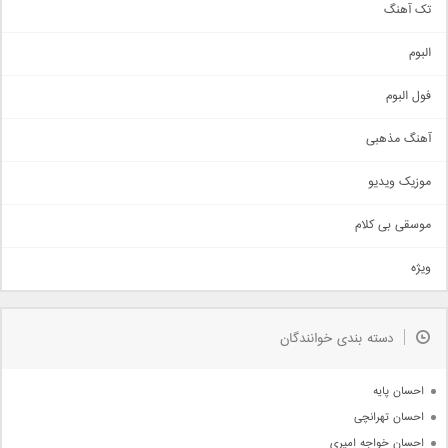
تک آهنگ
آهنگ شاد
البوم
غمگین
اجتماعی
فول البوم
آهنگ عاشقانه
آهنگ مذهبی
حماسی
اذری
موزیک ویدیو
سنتی
اهنگ بندرعباسی
موسقی بی کلام
تیتراژ
ویژه
دمو
مذهبی
به زودی
دسته بندی خوانندگان
جدیدترین ها
آرشیو
احسان پایه
احسان تهرانچی
احسان خواجه امیری