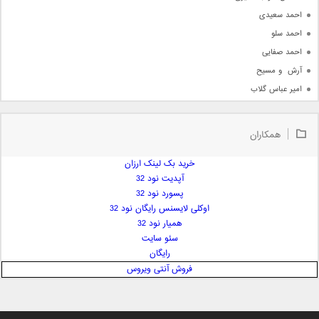
احمد سعیدی
احمد سلو
احمد صفایی
آرش  و مسیح
امیر عباس گلاب
امیر عظیمی
امیر علی
همکاران
امیر فرجام
امیر مسعود
خرید بک لینک ارزان
آپدیت نود 32
امیر وکیلی
پسورد نود 32
امیر یگانه
اوکلی لایسنس رایگان نود 32
امین حبیبی
همیار نود 32
امین رستمی
سئو سایت
رایگان
امین فیاض
فروش آنتی ویروس
ایمان غلامی
ایمان فلاح
بابک جهانبخش