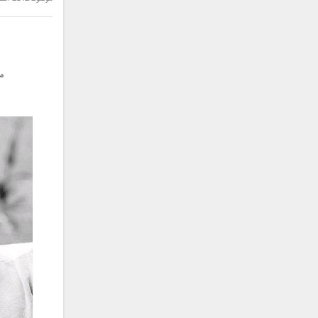
سامان جلیلی
سعید شهروز
سعید مدرس
سیامک عباسی
م
سیاوش قمصری
سیروان خسروی
سینا بهداد
سینا حجازی
سینا سرلک
شاهین جمشیدپور
شهاب رمضان
شهرام شکوهی
علی ارشدی
علی اصحابی
علی بابا
علی باقری
علی پیشتاز