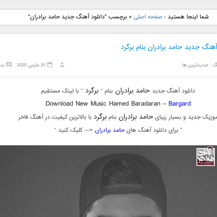
نگ جدید رضا
دانلود آهنگ جدید علی
دانلود آهنگ جدید مهدی
دانلود آهنگ ج
شما اینجا هستید :
صفحه اصلی
»
برچسب "دانلود آهنگ جدید حامد برادران"
بنام نگار
لهراسبی بنام صورت
یراحی بنام اسرار
فرزین بنام
آهنگ جدید حامد برادران بنام برگرد
گ
,
جدیدترین ها
31 مارس 2020
بد
حامد برادران
برگرد
دانلود آهنگ جدید
بنام “
” با لینک مستقیم
Download New Music Hamed Baradaran –
Bargard
حامد برادران
برگرد
وزیک جدید و بسیار زیبای
بنام
با بالاترین کیفیت در آهنگ فاخر
” برای دانلود آهنگ های
حامد برادران
<— کلیک کنید “