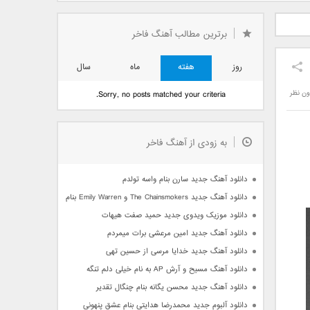
دید فرزاد
دانلود آهنگ جدید بهنام
دانلود آهنگ جدید علی
 آتیش
بانی بنام قرص قمر 2
یاسینی بنام دورترین نزدیک
برترین مطالب آهنگ فاخر
روز
هفته
ماه
سال
ون نظر
Sorry, no posts matched your criteria.
به زودی از آهنگ فاخر
دانلود آهنگ جدید سارن بنام واسه تولدم
دانلود آهنگ جدید The Chainsmokers و Emily Warren بنام Side Effects
دانلود موزیک ویدوی جدید حمید صفت هیهات
دانلود آهنگ جدید امین مرعشی برات میمردم
دانلود آهنگ جدید خدایا مرسی از حسین تهی
دانلود آهنگ مسیح و آرش AP به نام خیلی دلم تنگه
دانلود آهنگ جدید محسن یگانه بنام چنگال تقدیر
دانلود آلبوم جدید محمدرضا هدایتی بنام عشق پنهونی