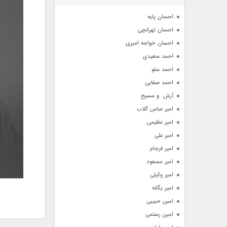
آرشیو
احسان پایه
احسان تهرانچی
احسان خواجه امیری
احمد سعیدی
احمد سلو
احمد صفایی
آرش  و مسیح
امیر عباس گلاب
امیر عظیمی
امیر علی
امیر فرجام
امیر مسعود
امیر وکیلی
امیر یگانه
امین حبیبی
امین رستمی