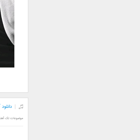
علی تکتا
علی رها
علی رهبری
علی عباسی
علی عبدالمالکی
علی لهراسبی
علی هایپر
علیرضا روزگار
علیرضا طلیسچی
علیرضا قربانی
عماد
عماد طالب زاده
فاتح نورایی
دانلود 
فتاح فتحی
فرشید امین
موضوعات:
تک آهن
فرهاد جواهر کلام
فرهاد دهقان