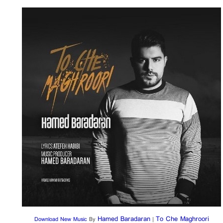
Hamed Baradaran
To Che Maghroori
Download New Music
By
|