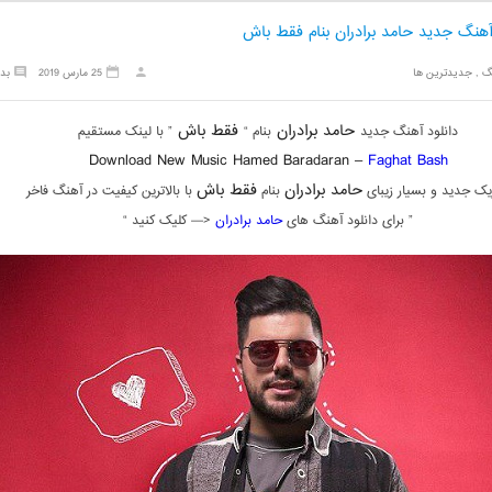
آهنگ جدید حامد برادران بنام فقط باش
گ
,
جدیدترین ها
25 مارس 2019
بد
حامد برادران
فقط باش
دانلود آهنگ جدید
بنام “
” با لینک مستقیم
Download New Music Hamed Baradaran –
Faghat Bash
حامد برادران
فقط باش
یک جدید و بسیار زیبای
بنام
با بالاترین کیفیت در آهنگ فاخر
” برای دانلود آهنگ های
حامد برادران
<— کلیک کنید “