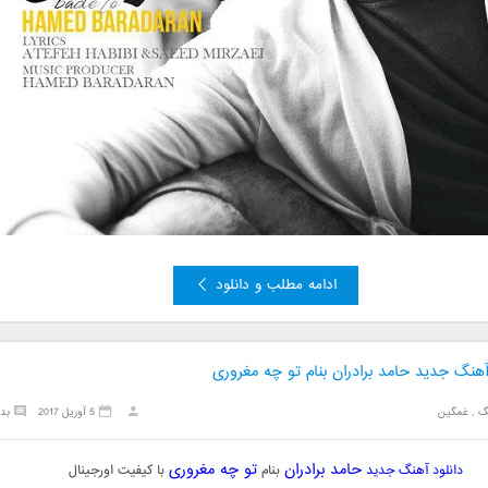
ادامه مطلب و دانلود
آهنگ جدید حامد برادران بنام تو چه مغروری
گ
,
غمگین
5 آوریل 2017
بد
حامد برادران
تو چه مغروری
دانلود آهنگ جدید
بنام
با کیفیت اورجینال