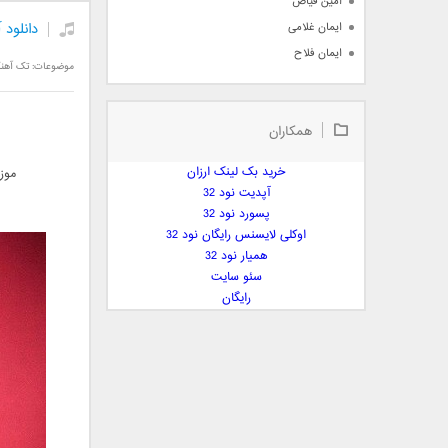
امین فیاض
دانلود 
ایمان غلامی
ایمان فلاح
موضوعات:
تک آهن
بابک جهانبخش
بابک رادمنش
همکاران
بابک مافی
باراد
خرید بک لینک ارزان
موز
بنیامین بهادری
آپدیت نود 32
بهراد شهریاری
پسورد نود 32
اوکلی لایسنس رایگان نود 32
بهنام صفوی
همیار نود 32
بهنام علمشاهی
سئو سایت
 پارسا صدیق
رایگان
پارسا چیلیک
پازل بند
پویا
پویا سالکی
پویان
پیمان زارعی