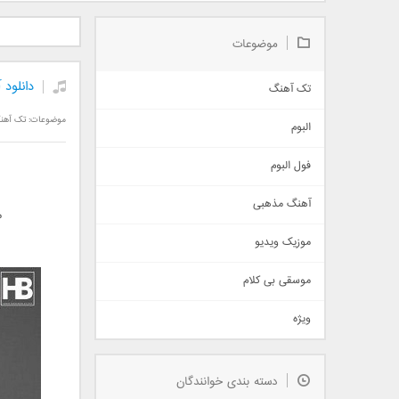
دانلود آلبوم جدید سیروان
دانلود آهنگ جدید علیرضا
دانلود آه
خسروی بنام مونولوگ
قربانی بنام خیال خوش
بهرام 
موضوعات
دانلود 
تک آهنگ
آهنگ شاد
موضوعات:
تک آهن
البوم
غمگین
اجتماعی
فول البوم
آهنگ عاشقانه
آهنگ مذهبی
حماسی
م
اذری
موزیک ویدیو
سنتی
اهنگ بندرعباسی
موسقی بی کلام
تیتراژ
ویژه
دمو
مذهبی
به زودی
دسته بندی خوانندگان
جدیدترین ها