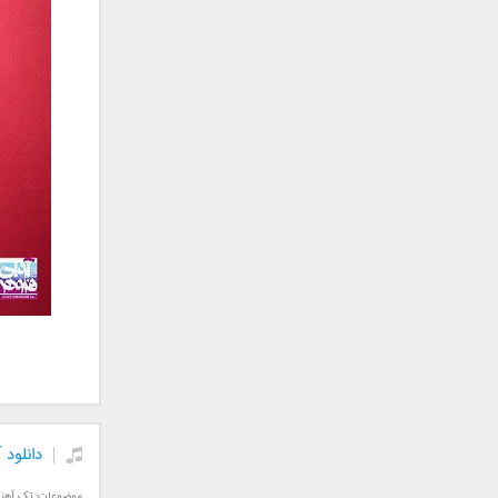
جمشید
حامد پهلان
حامد زمانی
حامد محضرنیا
حبیب
حسین توکلی
حمید اصغری
حمید طالب زاده
حمید عسکری
رامین بی باک
رستاک
رضا شیری
رضا صادقی
رضا یزدانی
روزبه نعمت الهی
دانلود 
زانیار خسروی
سالار عقیلی
موضوعات:
تک آهن