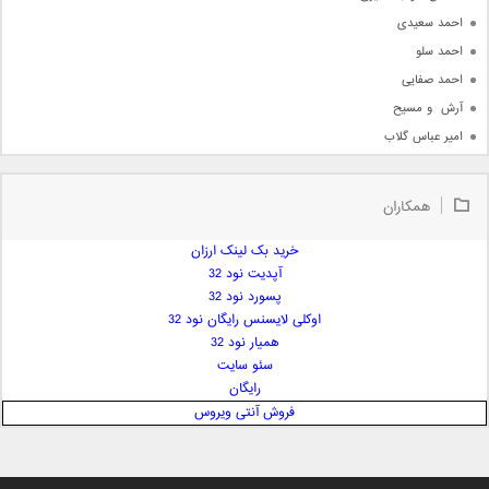
احمد سعیدی
احمد سلو
احمد صفایی
آرش  و مسیح
امیر عباس گلاب
امیر عظیمی
امیر علی
همکاران
امیر فرجام
امیر مسعود
خرید بک لینک ارزان
آپدیت نود 32
امیر وکیلی
پسورد نود 32
امیر یگانه
اوکلی لایسنس رایگان نود 32
امین حبیبی
همیار نود 32
امین رستمی
سئو سایت
رایگان
امین فیاض
فروش آنتی ویروس
ایمان غلامی
ایمان فلاح
بابک جهانبخش