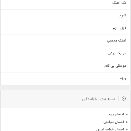
تک آهنگ
آهنگ شاد
البوم
غمگین
اجتماعی
فول البوم
آهنگ عاشقانه
آهنگ مذهبی
حماسی
اذری
موزیک ویدیو
سنتی
اهنگ بندرعباسی
موسقی بی کلام
تیتراژ
ویژه
دمو
مذهبی
به زودی
دسته بندی خوانندگان
جدیدترین ها
آرشیو
احسان پایه
احسان تهرانچی
احسان خواجه امیری