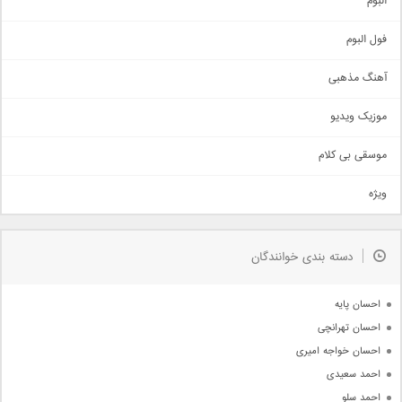
البوم
غمگین
اجتماعی
فول البوم
آهنگ عاشقانه
آهنگ مذهبی
حماسی
اذری
موزیک ویدیو
سنتی
اهنگ بندرعباسی
موسقی بی کلام
تیتراژ
ویژه
دمو
مذهبی
به زودی
دسته بندی خوانندگان
جدیدترین ها
آرشیو
احسان پایه
احسان تهرانچی
احسان خواجه امیری
احمد سعیدی
احمد سلو