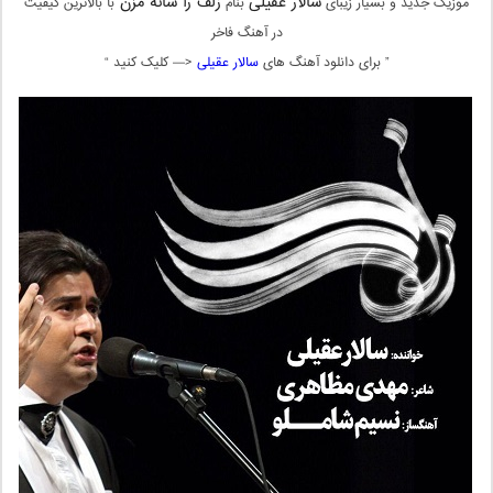
سالار عقیلی
زلف را شانه مزن
موزیک جدید و بسیار زیبای
بنام
با بالاترین کیفیت
در آهنگ فاخر
” برای دانلود آهنگ های
سالار عقیلی
<— کلیک کنید “