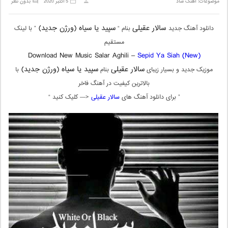
موضوعات:
آهنگ شاد
5 اکتبر 2020
بدون نظر
سالار عقیلی
سپید یا سیاه (ورژن جدید)
دانلود آهنگ جدید
بنام “
” با لینک
مستقیم
Download New Music Salar Aghili –
Sepid Ya Siah (New)
سالار عقیلی
سپید یا سیاه (ورژن جدید)
موزیک جدید و بسیار زیبای
بنام
با
بالاترین کیفیت در آهنگ فاخر
” برای دانلود آهنگ های
سالار عقیلی
<— کلیک کنید “