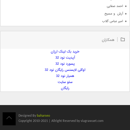
احمد صفایی
آرش  و مسیح
امیر عباس گلاب
امیر عظیمی
امیر علی
همکاران
امیر فرجام
امیر مسعود
خرید بک لینک ارزان
آپدیت نود 32
امیر وکیلی
پسورد نود 32
امیر یگانه
اوکلی لایسنس رایگان نود 32
امین حبیبی
همیار نود 32
امین رستمی
سئو سایت
رایگان
امین فیاض
ایمان غلامی
ایمان فلاح
بابک جهانبخش
Designed By
baharseo
بابک رادمنش
Copyright 2010-2021 | Allright Reserved by viagrawuet.com
بابک مافی