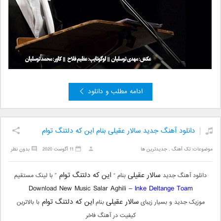
ادامه مطلب و دانلود
دانلود آهنگ جدید سالار عقیلی بنام این که دلتنگ توام
موضوعات:
تک آهنگ
,
جدیدترین ها
11 آگوست 2020
بدون نظر
سالار عقیلی
این که دلتنگ توام
دانلود آهنگ جدید
بنام “
” با لینک مستقیم
Download New Music Salar Aghili –
Inke Deltange Toam
سالار عقیلی
این که دلتنگ توام
موزیک جدید و بسیار زیبای
بنام
با بالاترین
کیفیت در آهنگ فاخر