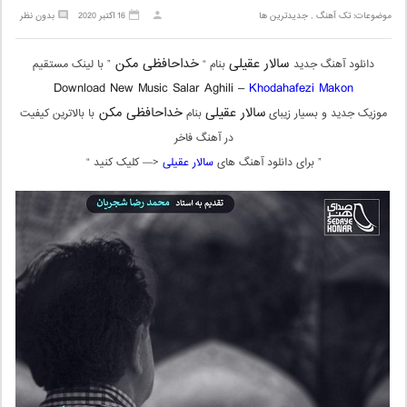
موضوعات:
تک آهنگ
,
جدیدترین ها
16 اکتبر 2020
بدون نظر
سالار عقیلی
خداحافظی مکن
دانلود آهنگ جدید
بنام “
” با لینک مستقیم
Download New Music Salar Aghili –
Khodahafezi Makon
سالار عقیلی
خداحافظی مکن
موزیک جدید و بسیار زیبای
بنام
با بالاترین کیفیت
در آهنگ فاخر
” برای دانلود آهنگ های
سالار عقیلی
<— کلیک کنید “