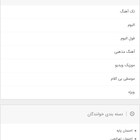
تک آهنگ
آهنگ شاد
البوم
غمگین
اجتماعی
فول البوم
آهنگ عاشقانه
آهنگ مذهبی
حماسی
اذری
موزیک ویدیو
سنتی
اهنگ بندرعباسی
موسقی بی کلام
تیتراژ
ویژه
دمو
مذهبی
به زودی
دسته بندی خوانندگان
جدیدترین ها
آرشیو
احسان پایه
احسان تهرانچی