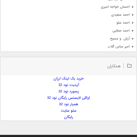
احسان خواجه امیری
احمد سعیدی
احمد سلو
احمد صفایی
آرش  و مسیح
امیر عباس گلاب
امیر عظیمی
امیر علی
همکاران
امیر فرجام
امیر مسعود
خرید بک لینک ارزان
آپدیت نود 32
امیر وکیلی
پسورد نود 32
امیر یگانه
اوکلی لایسنس رایگان نود 32
امین حبیبی
همیار نود 32
امین رستمی
سئو سایت
رایگان
امین فیاض
ایمان غلامی
ایمان فلاح