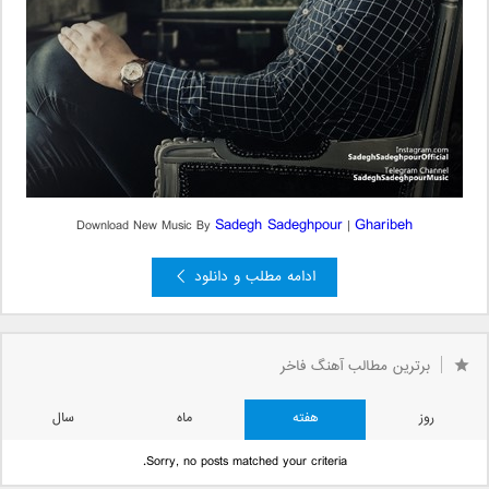
Sadegh Sadeghpour
Gharibeh
Download New Music By
|
ادامه مطلب و دانلود
برترین مطالب آهنگ فاخر
روز
هفته
ماه
سال
Sorry, no posts matched your criteria.