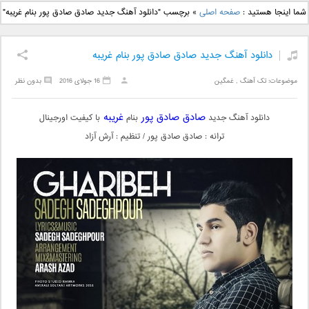
دانلود آهنگ جدید بهنام
دانلود آهنگ جدید علی
شما اینجا هستید :
صفحه اصلی
»
برچسب "دانلود آهنگ جدید صادق صادق پور بنام غریبه"
بانی بنام قرص قمر 2
یاسینی بنام دورترین نزدیک
دانلود آهنگ جدید صادق صادق پور بنام غریبه
موضوعات:
تک آهنگ
,
غمگین
16 جولای 2016
بدون نظر
صادق صادق پور
غریبه
دانلود آهنگ جدید
بنام
با کیفیت اورجینال
ترانه : صادق صادق پور / تنظیم : آرش آزاد