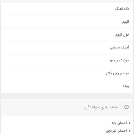
تک آهنگ
آهنگ شاد
البوم
غمگین
اجتماعی
فول البوم
آهنگ عاشقانه
آهنگ مذهبی
حماسی
اذری
موزیک ویدیو
سنتی
اهنگ بندرعباسی
موسقی بی کلام
تیتراژ
ویژه
دمو
مذهبی
به زودی
دسته بندی خوانندگان
جدیدترین ها
آرشیو
احسان پایه
احسان تهرانچی