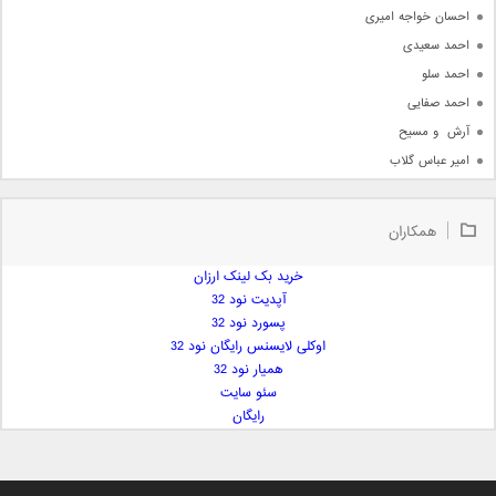
احسان خواجه امیری
احمد سعیدی
احمد سلو
احمد صفایی
آرش  و مسیح
امیر عباس گلاب
امیر عظیمی
امیر علی
همکاران
امیر فرجام
امیر مسعود
خرید بک لینک ارزان
آپدیت نود 32
امیر وکیلی
پسورد نود 32
امیر یگانه
اوکلی لایسنس رایگان نود 32
امین حبیبی
همیار نود 32
امین رستمی
سئو سایت
رایگان
امین فیاض
ایمان غلامی
ایمان فلاح