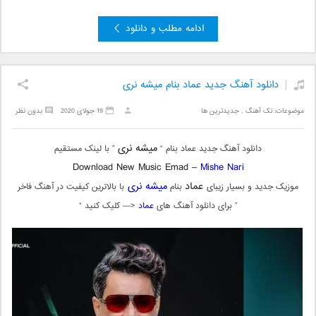
ادامه مطلب و دانلود
دانلود آهنگ جدید عماد بنام میشه نری
موضوعات:
تک آهنگ
,
جدیدترین ها
19 جولای 2020
بدون نظر
میشه نری
دانلود آهنگ جدید عماد بنام “
” با لینک مستقیم
Download New Music Emad –
Mishe Nari
عماد
میشه نری
موزیک جدید و بسیار زیبای
بنام
با بالاترین کیفیت در آهنگ فاخر
” برای دانلود آهنگ های
عماد
<— کلیک کنید “