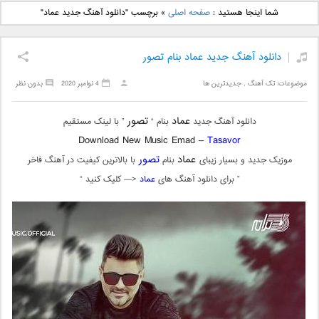
دانلود آهنگ جدید بهنام
دانلود آهنگ جدید علی
شما اینجا هستید :
صفحه اصلی
»
برچسب "دانلود آهنگ جدید عماد"
بانی بنام قرص قمر 2
یاسینی بنام دورترین نزدیک
دانلود آهنگ جدید عماد بنام تصور
موضوعات:
تک آهنگ
,
جدیدترین ها
4 نوامبر 2020
بدون نظر
عماد
تصور
دانلود آهنگ جدید
بنام “
” با لینک مستقیم
Download New Music Emad –
Tasavor
عماد
تصور
موزیک جدید و بسیار زیبای
بنام
با بالاترین کیفیت در آهنگ فاخر
” برای دانلود آهنگ های
عماد
<— کلیک کنید “