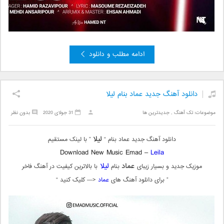
ادامه مطلب و دانلود
دانلود آهنگ جدید عماد بنام لیلا
موضوعات:
تک آهنگ
,
جدیدترین ها
31 جولای 2020
بدون نظر
لیلا
دانلود آهنگ جدید عماد بنام “
” با لینک مستقیم
Download New Music Emad –
Leila
عماد
لیلا
موزیک جدید و بسیار زیبای
بنام
با بالاترین کیفیت در آهنگ فاخر
” برای دانلود آهنگ های
عماد
<— کلیک کنید “