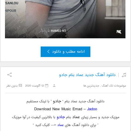
ادامه مطلب و دانلود
دانلود آهنگ جدید عماد بنام جادو
موضوعات:
تک آهنگ
,
جدیدترین ها
12 آگوست 2020
بدون نظر
جادو
دانلود آهنگ جدید عماد بنام “
” با لینک مستقیم
Download New Music Emad –
Jadoo
عماد
جادو
موزیک جدید و بسیار زیبای
بنام
با بالاترین کیفیت در آوا موزیک
” برای دانلود آهنگ های
عماد
<— کلیک کنید “