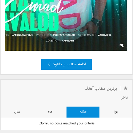
ادامه مطلب و دانلود
»
5
4
3
2
صفحه 1 از 5
1
برترین مطالب آهنگ
فاخر
روز
هفته
ماه
سال
Sorry, no posts matched your criteria.