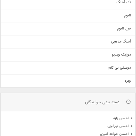
تک آهنگ
آهنگ شاد
البوم
غمگین
اجتماعی
فول البوم
آهنگ عاشقانه
آهنگ مذهبی
حماسی
اذری
موزیک ویدیو
سنتی
اهنگ بندرعباسی
موسقی بی کلام
تیتراژ
ویژه
دمو
مذهبی
به زودی
دسته بندی خوانندگان
جدیدترین ها
آرشیو
احسان پایه
احسان تهرانچی
احسان خواجه امیری