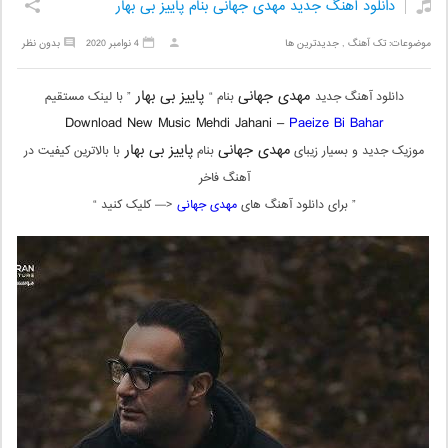
دانلود آهنگ جدید مهدی جهانی بنام پاییز بی بهار
موضوعات:
تک آهنگ
,
جدیدترین ها
4 نوامبر 2020
بدون نظر
مهدی جهانی
پاییز بی بهار
دانلود آهنگ جدید
بنام “
” با لینک مستقیم
Download New Music Mehdi Jahani –
Paeize Bi Bahar
مهدی جهانی
پاییز بی بهار
موزیک جدید و بسیار زیبای
بنام
با بالاترین کیفیت در
آهنگ فاخر
” برای دانلود آهنگ های
مهدی جهانی
<— کلیک کنید “