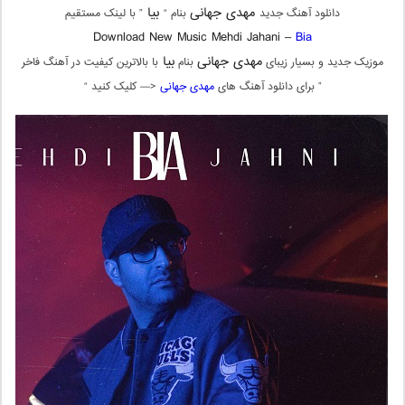
مهدی جهانی
بیا
دانلود آهنگ جدید
بنام “
” با لینک مستقیم
Download New Music Mehdi Jahani –
Bia
مهدی جهانی
بیا
موزیک جدید و بسیار زیبای
بنام
با بالاترین کیفیت در آهنگ فاخر
” برای دانلود آهنگ های
مهدی جهانی
<— کلیک کنید “