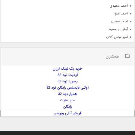
احمد سعیدی
احمد سلو
احمد صفایی
آرش  و مسیح
امیر عباس گلاب
امیر عظیمی
امیر علی
همکاران
امیر فرجام
امیر مسعود
خرید بک لینک ارزان
آپدیت نود 32
امیر وکیلی
پسورد نود 32
امیر یگانه
اوکلی لایسنس رایگان نود 32
امین حبیبی
همیار نود 32
امین رستمی
سئو سایت
رایگان
امین فیاض
فروش آنتی ویروس
ایمان غلامی
ایمان فلاح
بابک جهانبخش