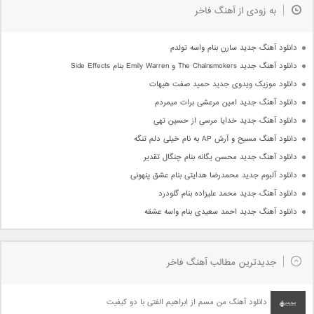
به زودی از آهنگ فاخر
دانلود آهنگ جدید سارن بنام واسه تولدم
دانلود آهنگ جدید The Chainsmokers و Emily Warren بنام Side Effects
دانلود موزیک ویدوی جدید حمید صفت هیهات
دانلود آهنگ جدید امین مرعشی برات میمردم
دانلود آهنگ جدید خدایا مرسی از حسین تهی
دانلود آهنگ مسیح و آرش AP به نام خیلی دلم تنگه
دانلود آهنگ جدید محسن یگانه بنام چنگال تقدیر
دانلود آلبوم جدید محمدرضا هدایتی بنام عشق پنهونی
دانلود آهنگ جدید محمد علیزاده بنام گلودرد
دانلود آهنگ جدید احمد سعیدی بنام واسه عشقه
جدیدترین مطالب آهنگ فاخر
دانلود آهنگ من مسم از ابراهیم الفتی با دو کیفیت