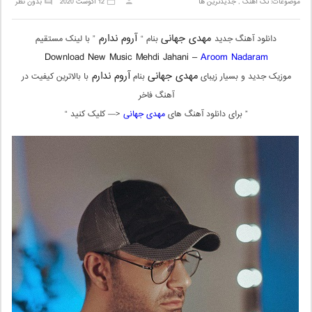
موضوعات:
تک آهنگ
,
جدیدترین ها
12 آگوست 2020
بدون نظر
مهدی جهانی
آروم ندارم
دانلود آهنگ جدید
بنام “
” با لینک مستقیم
Download New Music Mehdi Jahani –
Aroom Nadaram
مهدی جهانی
آروم ندارم
موزیک جدید و بسیار زیبای
بنام
با بالاترین کیفیت در
آهنگ فاخر
” برای دانلود آهنگ های
مهدی جهانی
<— کلیک کنید “