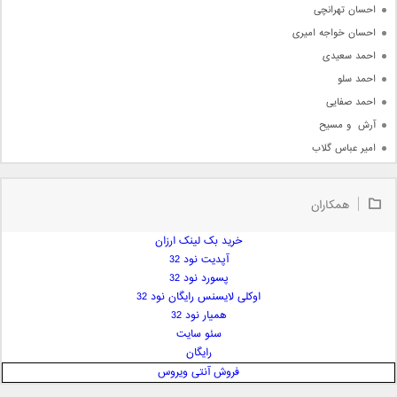
احسان تهرانچی
احسان خواجه امیری
احمد سعیدی
احمد سلو
احمد صفایی
آرش  و مسیح
امیر عباس گلاب
امیر عظیمی
امیر علی
همکاران
امیر فرجام
امیر مسعود
خرید بک لینک ارزان
آپدیت نود 32
امیر وکیلی
پسورد نود 32
امیر یگانه
اوکلی لایسنس رایگان نود 32
امین حبیبی
همیار نود 32
امین رستمی
سئو سایت
رایگان
امین فیاض
فروش آنتی ویروس
ایمان غلامی