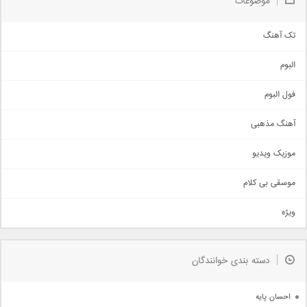
موضوعات
تک آهنگ
آهنگ شاد
البوم
غمگین
اجتماعی
فول البوم
آهنگ عاشقانه
آهنگ مذهبی
حماسی
اذری
موزیک ویدیو
سنتی
اهنگ بندرعباسی
موسقی بی کلام
تیتراژ
ویژه
دمو
مذهبی
به زودی
دسته بندی خوانندگان
جدیدترین ها
آرشیو
احسان پایه