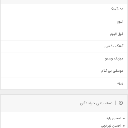
تک آهنگ
آهنگ شاد
البوم
غمگین
اجتماعی
فول البوم
آهنگ عاشقانه
آهنگ مذهبی
حماسی
اذری
موزیک ویدیو
سنتی
اهنگ بندرعباسی
موسقی بی کلام
تیتراژ
ویژه
دمو
مذهبی
به زودی
دسته بندی خوانندگان
جدیدترین ها
آرشیو
احسان پایه
احسان تهرانچی