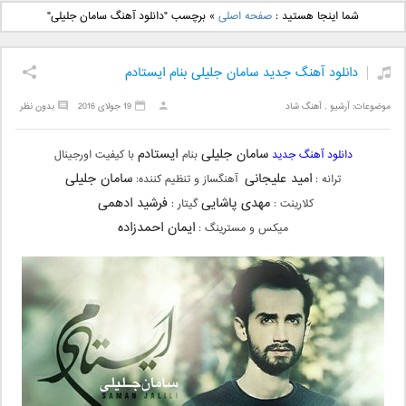
دانلود آهنگ جدید بهنام
دانلود آهنگ جدید علی
شما اینجا هستید :
صفحه اصلی
»
برچسب "دانلود آهنگ سامان جلیلی"
بانی بنام قرص قمر 2
یاسینی بنام دورترین نزدیک
دانلود آهنگ جدید سامان جلیلی بنام ایستادم
موضوعات:
آرشیو
,
آهنگ شاد
19 جولای 2016
بدون نظر
سامان جلیلی
ایستادم
دانلود آهنگ جدید
بنام
با کیفیت اورجینال
امید علیجانی
سامان جلیلی
ترانه :
آهنگساز و تنظیم کننده:
مهدی پاشایی
فرشید ادهمی
کلارینت :
گیتار :
ایمان احمدزاده
میکس و مسترینگ :