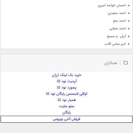
احسان خواجه امیری
احمد سعیدی
احمد سلو
احمد صفایی
آرش  و مسیح
امیر عباس گلاب
امیر عظیمی
امیر علی
همکاران
امیر فرجام
امیر مسعود
خرید بک لینک ارزان
آپدیت نود 32
امیر وکیلی
پسورد نود 32
امیر یگانه
اوکلی لایسنس رایگان نود 32
امین حبیبی
همیار نود 32
امین رستمی
سئو سایت
رایگان
امین فیاض
فروش آنتی ویروس
ایمان غلامی
ایمان فلاح