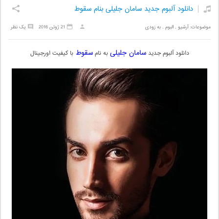
دانلود آلبوم جدید سامان جلیلی بنام سقوط
موضوعات:
آرشیو
,
البوم
,
به زودی
21 ژوئن 2016
یک نظر
سامان جلیلی
سقوط
دانلود آلبوم جدید
به نام
با کیفیت اورجینال