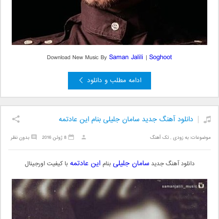
Saman Jalili
Soghoot
Download New Music By
|
ادامه مطلب و دانلود
دانلود آهنگ جدید سامان جلیلی بنام این عادتمه
موضوعات:
به زودی
,
تک آهنگ
8 ژوئن 2016
بدون نظر
سامان جلیلی
این عادتمه
دانلود آهنگ جدید
بنام
با کیفیت اورجینال