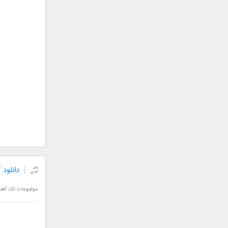
جمشید
حامد پهلان
حامد زمانی
حامد محضرنیا
حبیب
حسین توکلی
حمید اصغری
حمید طالب زاده
حمید عسکری
رامین بی باک
رستاک
رضا شیری
دانلود 
رضا صادقی
رضا یزدانی
موضوعات:
تک آهن
روزبه نعمت الهی
زانیار خسروی
سالار عقیلی