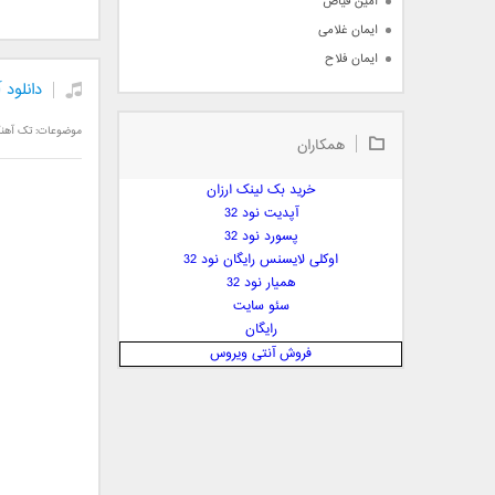
امین فیاض
ایمان غلامی
ایمان فلاح
دانلود
بابک جهانبخش
بابک رادمنش
موضوعات:
تک آهن
همکاران
بابک مافی
باراد
خرید بک لینک ارزان
بنیامین بهادری
آپدیت نود 32
بهراد شهریاری
پسورد نود 32
اوکلی لایسنس رایگان نود 32
بهنام صفوی
همیار نود 32
بهنام علمشاهی
سئو سایت
 پارسا صدیق
رایگان
پارسا چیلیک
فروش آنتی ویروس
پازل بند
پویا
پویا سالکی
پویان
پیمان زارعی