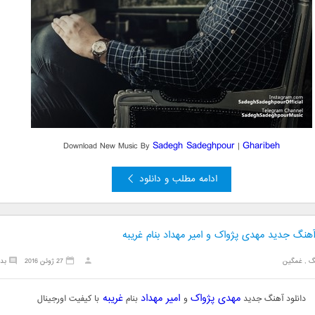
Sadegh Sadeghpour
Gharibeh
Download New Music By
|
ادامه مطلب و دانلود
آهنگ جدید مهدی پژواک و امیر مهداد بنام غریبه
گ
,
غمگین
27 ژوئن 2016
بد
مهدی پژواک
امیر مهداد
غریبه
دانلود آهنگ جدید
و
بنام
با کیفیت اورجینال