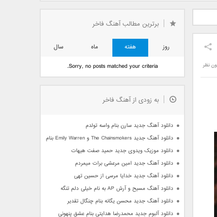
دید فرزاد
دانلود آهنگ جدید بهنام
دانلود آهنگ جدید علی
 آتیش
بانی بنام قرص قمر 2
یاسینی بنام دورترین نزدیک
برترین مطالب آهنگ فاخر
روز
هفته
ماه
سال
ون نظر
Sorry, no posts matched your criteria.
به زودی از آهنگ فاخر
دانلود آهنگ جدید سارن بنام واسه تولدم
دانلود آهنگ جدید The Chainsmokers و Emily Warren بنام Side Effects
دانلود موزیک ویدوی جدید حمید صفت هیهات
دانلود آهنگ جدید امین مرعشی برات میمردم
دانلود آهنگ جدید خدایا مرسی از حسین تهی
دانلود آهنگ مسیح و آرش AP به نام خیلی دلم تنگه
دانلود آهنگ جدید محسن یگانه بنام چنگال تقدیر
دانلود آلبوم جدید محمدرضا هدایتی بنام عشق پنهونی