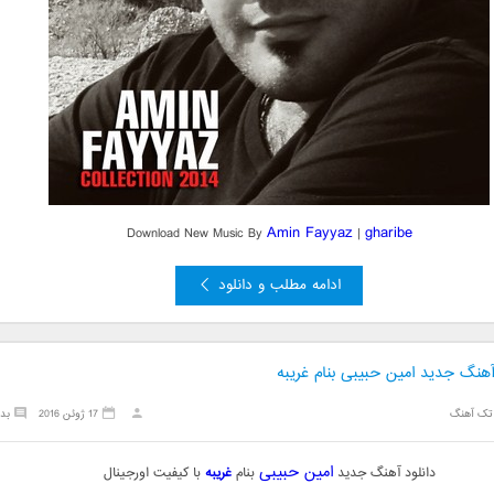
Amin Fayyaz
gharibe
Download New Music By
|
ادامه مطلب و دانلود
آهنگ جدید امین حبیبی بنام غریبه
تک آهنگ
17 ژوئن 2016
بد
امین حبیبی
دانلود آهنگ جدید
بنام
غریبه
با کیفیت اورجینال