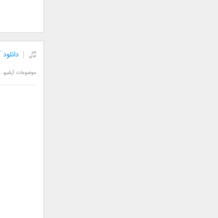
علی تکتا
علی رها
علی رهبری
علی عباسی
دانلود 
علی عبدالمالکی
علی لهراسبی
موضوعات:
آرشیو
,
علی هایپر
علیرضا روزگار
علیرضا طلیسچی
علیرضا قربانی
عماد
عماد طالب زاده
فاتح نورایی
فتاح فتحی
فرشید امین
فرهاد جواهر کلام
فرهاد دهقان