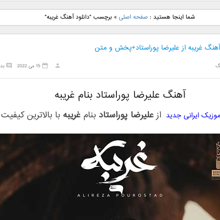
نگ جدید رضا
دانلود آهنگ جدید علی
دانلود آهنگ جدید مهدی
دانلود آهنگ ج
شما اینجا هستید :
صفحه اصلی
»
برچسب "دانلود آهنگ غریبه"
بنام نگار
لهراسبی بنام صورت
یراحی بنام اسرار
فرزین بنام
 آهنگ غریبه از علیرضا پوراستاد+پخش و متن
گ
15 می 2022
بد
آهنگ علیرضا پوراستاد بنام غریبه
از
علیرضا پوراستاد
بنام
غریبه
با بالاترین کیفیت
موزیک ایرانی جدید