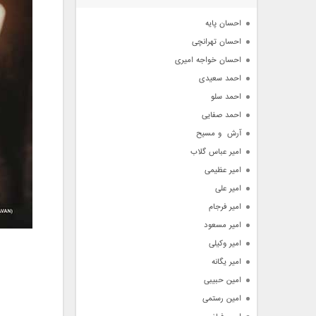
آرشیو
احسان پایه
احسان تهرانچی
احسان خواجه امیری
احمد سعیدی
احمد سلو
احمد صفایی
آرش  و مسیح
امیر عباس گلاب
امیر عظیمی
امیر علی
امیر فرجام
امیر مسعود
امیر وکیلی
امیر یگانه
امین حبیبی
امین رستمی