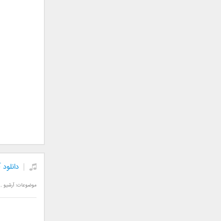
فریبرز خاتمی
فریدون آسرایی
قاسم افشار
کامران مولایی
کامران و هومن
کوروش صنعتی
مازیار فلاحی
ماهان بهرام خان
مجید اخشابی
مجید خراطها
مجید یحیایی
محسن ابراهیم زاده
محسن چاوشی
دانلود 
محسن یاحقی
محسن یگانه
موضوعات:
آرشیو
,
محمد اصفهانی
محمدرضا هدایتی
محمد علیزاده