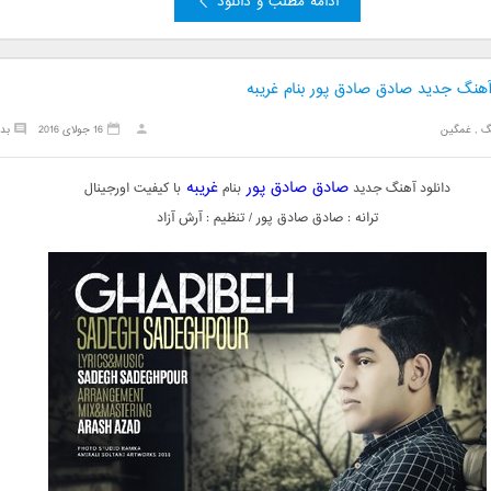
ادامه مطلب و دانلود
 آهنگ جدید صادق صادق پور بنام غریبه
گ
,
غمگین
16 جولای 2016
بد
صادق صادق پور
غریبه
دانلود آهنگ جدید
بنام
با کیفیت اورجینال
ترانه : صادق صادق پور / تنظیم : آرش آزاد