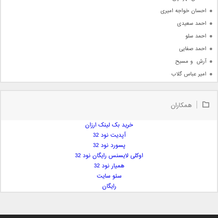
احسان خواجه امیری
احمد سعیدی
احمد سلو
احمد صفایی
آرش  و مسیح
امیر عباس گلاب
امیر عظیمی
امیر علی
همکاران
امیر فرجام
امیر مسعود
خرید بک لینک ارزان
آپدیت نود 32
امیر وکیلی
پسورد نود 32
امیر یگانه
اوکلی لایسنس رایگان نود 32
امین حبیبی
همیار نود 32
امین رستمی
سئو سایت
رایگان
امین فیاض
ایمان غلامی
ایمان فلاح