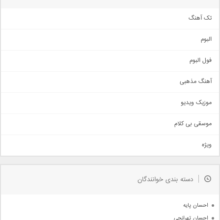
تک آهنگ
آهنگ شاد
البوم
غمگین
اجتماعی
فول البوم
آهنگ عاشقانه
آهنگ مذهبی
حماسی
اذری
موزیک ویدیو
سنتی
اهنگ بندرعباسی
موسقی بی کلام
تیتراژ
ویژه
دمو
مذهبی
به زودی
دسته بندی خوانندگان
جدیدترین ها
آرشیو
احسان پایه
احسان تهرانچی