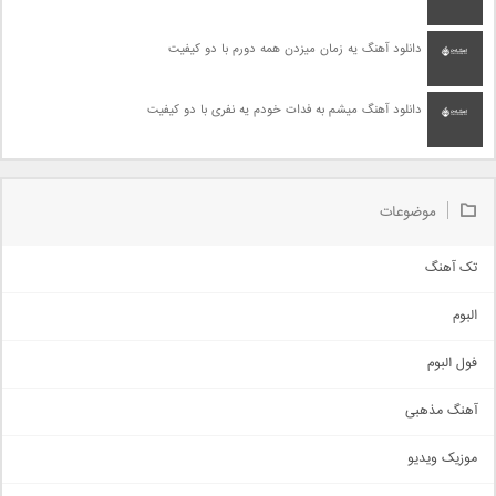
دانلود آهنگ یه زمان میزدن همه دورم با دو کیفیت
دانلود آهنگ میشم به فدات خودم یه نفری با دو کیفیت
موضوعات
تک آهنگ
آهنگ شاد
البوم
غمگین
اجتماعی
فول البوم
آهنگ عاشقانه
آهنگ مذهبی
حماسی
اذری
موزیک ویدیو
سنتی