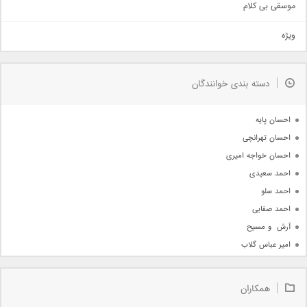
اهنگ بندرعباسی
موسقی بی کلام
تیتراژ
ویژه
دمو
مذهبی
به زودی
دسته بندی خوانندگان
جدیدترین ها
آرشیو
احسان پایه
احسان تهرانچی
احسان خواجه امیری
احمد سعیدی
احمد سلو
احمد صفایی
آرش  و مسیح
امیر عباس گلاب
امیر عظیمی
امیر علی
همکاران
امیر فرجام