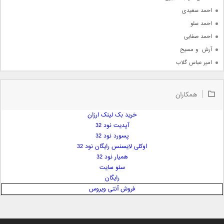
احمد سعیدی
احمد سلو
احمد صفایی
آرش  و مسیح
امیر عباس گلاب
امیر عظیمی
امیر علی
همکاران
امیر فرجام
امیر مسعود
خرید بک لینک ارزان
آپدیت نود 32
امیر وکیلی
پسورد نود 32
امیر یگانه
اوکلی لایسنس رایگان نود 32
امین حبیبی
همیار نود 32
امین رستمی
سئو سایت
رایگان
امین فیاض
فروش آنتی ویروس
ایمان غلامی
ایمان فلاح
بابک جهانبخش