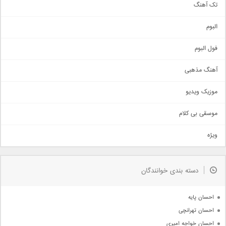
تک آهنگ
آهنگ شاد
البوم
غمگین
اجتماعی
فول البوم
آهنگ عاشقانه
آهنگ مذهبی
حماسی
اذری
موزیک ویدیو
سنتی
اهنگ بندرعباسی
موسقی بی کلام
تیتراژ
ویژه
دمو
مذهبی
به زودی
دسته بندی خوانندگان
جدیدترین ها
آرشیو
احسان پایه
احسان تهرانچی
احسان خواجه امیری