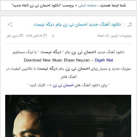
دانلود آهنگ جدید بهنام
دانلود آهنگ جدید علی
شما اینجا هستید :
صفحه اصلی
»
برچسب "دانلود احسان نی زن mp3 جدید"
بانی بنام قرص قمر 2
یاسینی بنام دورترین نزدیک
دانلود آهنگ جدید احسان نی زن بنام دیگه نیست
موضوعات:
آرشیو
,
تک آهنگ
25 اکتبر 2018
بدون نظر
احسان نی زن
دیگه نیست
دانلود آهنگ جدید
بنام “
” با لینک مستقیم
Download New Music Ehsan Neyzan –
Digeh Nist
احسان نی زن
دیگه نیست
موزیک جدید و بسیار زیبای
بنام
با بالاترین کیفیت در
آهنگ فاخر
” برای دانلود آهنگ های
احسان نی زن
<— کلیک کنید “