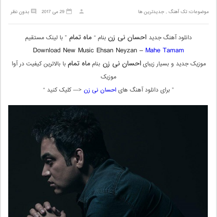
موضوعات:
تک آهنگ
,
جدیدترین ها
29 می 2017
بدون نظر
احسان نی زن
ماه تمام
دانلود آهنگ جدید
بنام “
” با لینک مستقیم
Download New Music Ehsan Neyzan –
Mahe Tamam
احسان نی زن
ماه تمام
موزیک جدید و بسیار زیبای
بنام
با بالاترین کیفیت در آوا
موزیک
” برای دانلود آهنگ های
احسان نی زن
<— کلیک کنید “