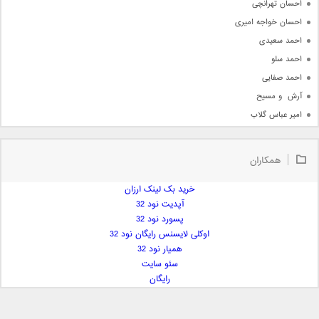
احسان تهرانچی
احسان خواجه امیری
احمد سعیدی
احمد سلو
احمد صفایی
آرش  و مسیح
امیر عباس گلاب
امیر عظیمی
امیر علی
همکاران
امیر فرجام
امیر مسعود
خرید بک لینک ارزان
آپدیت نود 32
امیر وکیلی
پسورد نود 32
امیر یگانه
اوکلی لایسنس رایگان نود 32
امین حبیبی
همیار نود 32
امین رستمی
سئو سایت
رایگان
امین فیاض
ایمان غلامی
ایمان فلاح