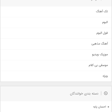
تک آهنگ
آهنگ شاد
البوم
غمگین
اجتماعی
فول البوم
آهنگ عاشقانه
آهنگ مذهبی
حماسی
اذری
موزیک ویدیو
سنتی
اهنگ بندرعباسی
موسقی بی کلام
تیتراژ
ویژه
دمو
مذهبی
به زودی
دسته بندی خوانندگان
جدیدترین ها
آرشیو
احسان پایه