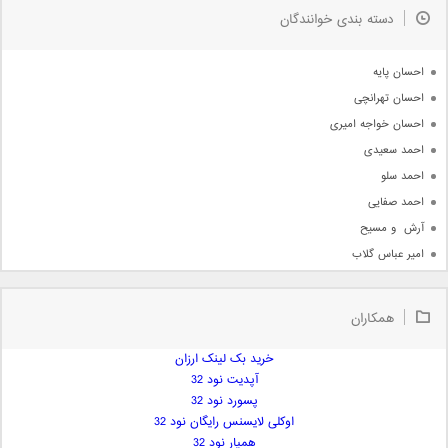
به زودی
دسته بندی خوانندگان
جدیدترین ها
آرشیو
احسان پایه
احسان تهرانچی
احسان خواجه امیری
احمد سعیدی
احمد سلو
احمد صفایی
آرش  و مسیح
امیر عباس گلاب
امیر عظیمی
امیر علی
همکاران
امیر فرجام
امیر مسعود
خرید بک لینک ارزان
آپدیت نود 32
امیر وکیلی
پسورد نود 32
امیر یگانه
اوکلی لایسنس رایگان نود 32
امین حبیبی
همیار نود 32