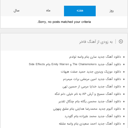
روز
هفته
ماه
سال
Sorry, no posts matched your criteria.
به زودی از آهنگ فاخر
دانلود آهنگ جدید سارن بنام واسه تولدم
دانلود آهنگ جدید The Chainsmokers و Emily Warren بنام Side Effects
دانلود موزیک ویدوی جدید حمید صفت هیهات
دانلود آهنگ جدید امین مرعشی برات میمردم
دانلود آهنگ جدید خدایا مرسی از حسین تهی
دانلود آهنگ مسیح و آرش AP به نام خیلی دلم تنگه
دانلود آهنگ جدید محسن یگانه بنام چنگال تقدیر
دانلود آلبوم جدید محمدرضا هدایتی بنام عشق پنهونی
دانلود آهنگ جدید محمد علیزاده بنام گلودرد
دانلود آهنگ جدید احمد سعیدی بنام واسه عشقه