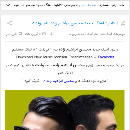
دانلود آهنگ جدید بهنام
دانلود آهنگ جدید علی
شما اینجا هستید :
صفحه اصلی
»
برچسب "دانلود اهنگ جدید محسن ابراهیم زاده"
بانی بنام قرص قمر 2
یاسینی بنام دورترین نزدیک
دانلود آهنگ جدید محسن ابراهیم زاده بنام تولدت
موضوعات:
آهنگ شاد
,
تک آهنگ
,
جدیدترین ها
16 آوریل 2017
بدون نظر
محسن ابراهیم زاده
تولدت
دانلود آهنگ جدید
بنام “
” با لینک مستقیم
Download New Music Mohsen Ebrahimzadeh –
Tavalodet
محسن ابراهیم زاده
تولدت
موزیک جدید و بسیار زیبای
بنام
با بالاترین کیفیت در
آهنگ فاخر
” برای دانلود آهنگ های
محسن ابراهیم زاده
<— کلیک کنید “