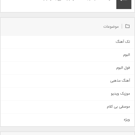
موضوعات
تک آهنگ
آهنگ شاد
البوم
غمگین
اجتماعی
فول البوم
آهنگ عاشقانه
آهنگ مذهبی
حماسی
اذری
موزیک ویدیو
سنتی
اهنگ بندرعباسی
موسقی بی کلام
تیتراژ
ویژه
دمو
مذهبی