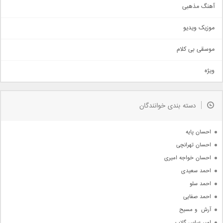
آهنگ مذهبی
حماسی
اذری
موزیک ویدیو
سنتی
اهنگ بندرعباسی
موسقی بی کلام
تیتراژ
ویژه
دمو
مذهبی
به زودی
دسته بندی خوانندگان
جدیدترین ها
آرشیو
احسان پایه
احسان تهرانچی
احسان خواجه امیری
احمد سعیدی
احمد سلو
احمد صفایی
آرش  و مسیح
امیر عباس گلاب