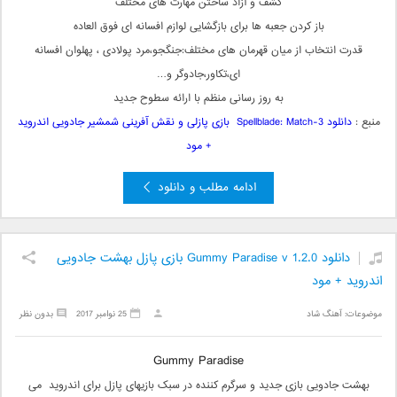
کشف و آزاد ساختن مهارت های مختلف
باز کردن جعبه ها برای بازگشایی لوازم افسانه ای فوق العاده
قدرت انتخاب از میان قهرمان های مختلف:جنگجو،مرد پولادی ، پهلوان افسانه
ای،تکاور،جادوگر و…
به روز رسانی منظم با ارائه سطوح جدید
منبع :
دانلود Spellblade: Match-3 بازی پازلی و نقش آفرینی شمشیر جادویی اندروید
+ مود
ادامه مطلب و دانلود
دانلود Gummy Paradise v 1.2.0 بازی پازل بهشت جادویی
اندروید + مود
موضوعات:
آهنگ شاد
25 نوامبر 2017
بدون نظر
Gummy Paradise
بهشت جادویی بازی جدید و سرگرم کننده در سبک بازیهای پازل برای اندروید می