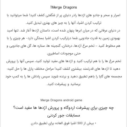
Merge Dragons!
اسرار و سحر و جادو های اژدها رادر دنیای پر از شگفتی کشف کنید! شما میتوانید با
ترکیب کردن اشیاء آنها را به چیز های بهتری تبدیل کنید.
در دنیای عرفانی که در میان ابرها پنهان شده است، داستان اژدها آغاز شد. تنها امید
بهبودی زمین به قدرت جادویی شما درترکیب کردن اشیا بستگی دارد- هر چیزی را با
هم مخلوط کنید – تخم مرغ اژدها، درختان، گنجینه ها، ستاره ها، گل های جادویی و
حتی موجودات اساطیری.
تخم مرغ ها را با هم ترکیب کنید و اژدها های مفید تولید کنید، سپس آنها را پرورش
دهید تا اژدها های قدرتمند بیشتری کشف کنید! مراحل مختلف پازل ها را حل کنید:
مجسمه های گایا را باهم تطبیق دهید و برنده شوید سپس پاداش ها را به کمپ خود
برسانید و پیشرفت کنید.
Merge Dragons android game
چه چیزی برای پیشرفت اردوگاه و پرورش اژدها ها مفید است؟
مسابقات جور کردنی
• بیش از 500 اشیا فوق العاده برای تطبیق دادن