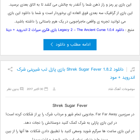
این بازی پر رمز و راز ذهن شما را آنقدر به چالش می کشد تا به اتاق بعدی برسید.
این بازی از گرافیک سه بعدی فوق العاده ای برخوردار است و شما با دانلود این بازی
می توانید تجربه ی واقعی ماجراجویی در یک هرم باستانی را داشته باشید.
منبع :
دانلود Legacy 2 – The Ancient Curse 1.0.4 بازی فکری میراث 2 اندروید + دیتا
ادامه مطلب و دانلود
دانلود Shrek Sugar Fever 1.8.2 بازی پازل تب شیرینی شرک
اندروید + مود
موضوعات:
آهنگ شاد
30 اکتبر 2017
بدون نظر
Shrek Sugar Fever
در سرزمین Far Far Away ,جادویی تمام شهر و مرداب شرک را پر از شکلات کرده است!
در این بازی پازلی به شرک کمک کنید دوستانش را نجات دهد.
در این بازی ساعت ها سرگرم شوید وسعی کنید با تطبیق دادن شکلات ها آنها را از بین
ببرید.وارد دنیای زیبای این بازی شوید و لذت ببرید!