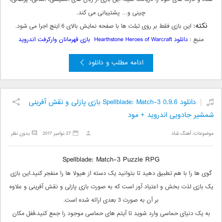
چینی و… پشتیبانی می کند.
نکته:
این بازی فقط بر روی تبلت ها با صفحه نمایش بالای 6 اینچ اجرا می شود.
منبع :
دانلود Hearthstone Heroes of Warcraft بازی قهرمانان وارکرفت اندروید
ادامه مطلب و دانلود
دانلود Spellblade: Match-3 0.9.6 بازی پازلی و نقش آفرینی
شمشیر جادویی اندروید + مود
موضوعات:
آهنگ شاد
27 نوامبر 2017
بدون نظر
Spellblade: Match-3 Puzzle RPG
گوی ها را با هم تطبیق دهید تا بتوانید یک دسته از هیولا ها را منفجر کنید.این بازی
یک بازی لذت بخش و اعتیاد آور است که به صورت بازی پازلی و نقش آفرینی و علاوه
بر آن به صورت 3 بعدی ارائه شده است.
به یک دنیای حماسی وارد شوید تا آیتم های حماسی موجود را جمع کنید،قفل مکان