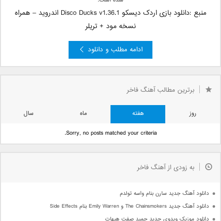
شده است.
منبع :دانلود بازی اردک دیسکو Disco Ducks v1.36.1 اندروید – همراه
نسخه مود + تریلر
ادامه مطلب و دانلود
برترین مطالب آهنگ فاخر
روز
هفته
ماه
سال
Sorry, no posts matched your criteria.
به زودی از آهنگ فاخر
دانلود آهنگ جدید سارن بنام واسه تولدم
دانلود آهنگ جدید The Chainsmokers و Emily Warren بنام Side Effects
دانلود موزیک ویدوی جدید حمید صفت هیهات