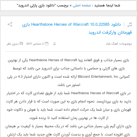
دانلود آهنگ جدید بهنام
دانلود آهنگ جدید علی
شما اینجا هستید :
صفحه اصلی
»
برچسب "دانلود بازی پازلی اندروید"
بانی بنام قرص قمر 2
یاسینی بنام دورترین نزدیک
دانلود Hearthstone Heroes of Warcraft 10.0.22585 بازی
قهرمانان وارکرفت اندروید
موضوعات:
آهنگ شاد
2 دسامبر 2017
بدون نظر
بازی بسیار جذاب و فوق العاده زیبا Hearthstone Heroes of Warcraft یکی از بهترین
بازی های کارتی و حماسی با داستانی جذاب برای اندروید می باشد که توسط
کمپانی Blizzard Entertainment, Inc ارائه شده است و اکنون دارای امتیاز 4.3 در پلی
استور می باشد.
در بازی Hearthstone Heroes of Warcraft شما باید از طریق تعدادی کارت که در اختیار
دارید به بازی بپردازیسد. نحوه انجام بازی به این صورت است که با قرار دادن هر کارت
قهرمان بازی و مبارز شما یک حرکت انجام داده است. شما باید با هوش و ذکاوت خود
از کارت ها در بهترین زمان استفاده کنید تا برنده شوید.
بازی دارای گیم پلی بسیار جذابی می باشد که در یک محیط بسیار با کیفیت بر هیجان
بازی افزوده است. با جمع آوری و بدست آوردن کارت های جدید شما باید یک ارتش