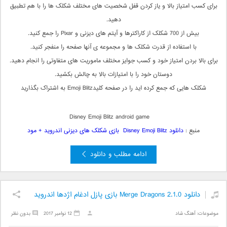
برای کسب امتیاز بالا و یاز کردن قفل شخصیت های مختلف شکلک ها را با هم تطبیق
دهید.
بیش از 700 شکلک از کاراکترها و آیتم های دیزنی و Pixar را جمع کنید.
با استفاده از قدرت شکلک ها و مجموعه ی آنها صفحه را منفجر کنید.
برای بالا بردن امتیاز خود و کسب جوایز مختلف ماموریت های متفاوتی را انجام دهید.
دوستان خود را با امتیازات بالا به چالش بکشید.
شکلک هایی که جمع کرده اید را در صفحه کلیدEmoji Blitz به اشتراک بگذارید
Disney Emoji Blitz android game
منبع :
دانلود Disney Emoji Blitz بازی شکلک های دیزنی اندروید + مود
ادامه مطلب و دانلود
دانلود Merge Dragons 2.1.0 بازی پازل ادغام اژدها اندروید
موضوعات:
آهنگ شاد
12 نوامبر 2017
بدون نظر