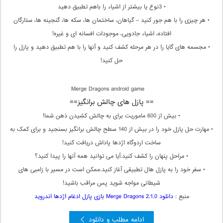
• 3نوع یا بیشتر از اشیاء را باهم تطبیق دهید
• هر چیزی را با هم جور کنید – گیاهان، ساختمان ها، سکه ها، گنجینه ها، ستارگان
افتاده، اشیاء جادویی، موجودات افسانه ای و غیره!
• مجسمه های گایا را در هر مرحله کشف کنید و آنها را با هم تطبیق دهید و پازل را
حل کنید!
Merge Dragons android game
== پازل های چالش برانگیز==
• بیش از 600 ماموریت برای به چالش کشیدن ذهن شما!
• مهارت حل پازل خود را در بیش از 140 سطح چالش برانگیز بسنجید و برای کمک به
ساخت اردوگاه اژدها پاداش دریافت کنید!
• مراحل پنهان را کشف کنید.آیا می توانید همه آنها را پیدا کنید؟
• سفر خود را به پازل هال تطبیقی آغاز کنید.ممکن است در مسیر با زامبی های
شیطانی مواجه شوید پس مراقب باشید!
منبع :
دانلود Merge Dragons 2.1.0 بازی پازل ادغام اژدها اندروید
ادامه مطلب و دانلود