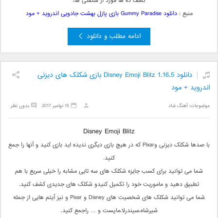
کشف ده ها مورد از شگفتی ها،
منبع :
دانلود Gummy Paradise بازی پازل بهشت جادویی اندروید + مود
ادامه مطلب و دانلود
دانلود Disney Emoji Blitz 1.16.5 بازی شکلک های دیزنی
اندروید + مود
موضوعات:
آهنگ شاد
15 نوامبر 2017
بدون نظر
Disney Emoji Blitz
با صدها شکلک دیزنی وPixar که در هیچ بازی دیگری ندیده اید بازی کنید و آنها را جمع
کنید.
شما می توانید برای کسب جایزه شکلک های سه تایی مشابه را خیلی سریع با هم
تطبیق دهید و ماموریت خود را تکمیل کنیدو شکلک های جدیدی کشف کنید.
شما می توانید شکلک های شخصیت های Disney و Pixar و نیز آیتم هایی از جمله
شیرشاه،سیندرلا،ماپست و … راجمع کنید.