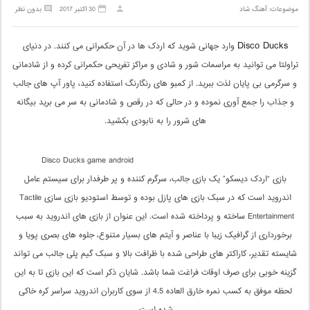
موضوعات:
آهنگ شاد
30 اکتبر 2017
بدون نظر
Disco Ducks
وارد جهانی شوید که اردک ها در آن حکمرانی می کنند. در دنیای
تراولتا می توانید به مراسمات شور و شادی و مراکز تفریحی حکمرانی کرده و از شادمانی
و سرگرمی بی پایان لذت ببرید. از کمبو های رنگارنگ استفاده کنید، پاور آپ های جالب
و جذاب را جمع آوری نموده و در حالی که در رقص و شادمانی به سر می برید بیگانه
های شرور را به نابودی بکشید.
Disco Ducks game android
بازی “اردک دیسکو” یک بازی جالب، سرگرم کننده و پر طرفدار برای سیستم عامل
اندروید است که در سبک بازی های پازل بوده و توسط استودیو بازی سازی Tactile
Entertainment ساخته و پرداخته شده است. این عنوان از بازی های اندروید به سبب
برخورداری از گرافیک زیبا با عناصر و آیتم های بسیار متنوع، جلوه های بصری پویا و
شایسته تقدیر، کاراکتر های طراحی شده با ظرافت بالا و سبک گیم پلی جالب می تواند
گزینه خوبی برای صرف اوقات فراغت شما باشد. شایان ذکر است که این بازی تا به این
لحظه موفق به کسب نمره خارق العاده 4.5 از سوی کاربران اندروید سراسر کره خاکی