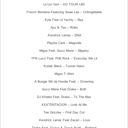
Lil Uzi Vert – XO TOUR Llif3
French Montana Featuring Swae Lee – Unforgettable
Kyle Feat Lil Yachty – iSpy
Ayo & Teo – Rolex
Kendrick Lamar – DNA.
Playboi Carti – Magnolia
Migos Feat. Gucci Mane – Slippery
YFN Lucci Feat. PnB Rock – Everyday We Lit
Kodak Black – Tunnel Vision
Migos T-Shirt
A Boogie Wit da Hoodie Feat. – Drowning
Gucci Mane Feat Drake – Both
DJ Khaled Feat. Drake – To The Max
XXXTENTACION – Look At Me
Tee Grizzley – First Day Out
Kendrick Lamar Feat Zacari – Love.