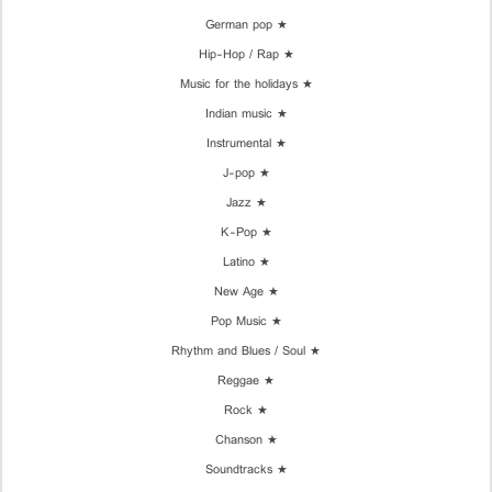
★ German pop
★ Hip-Hop / Rap
★ Music for the holidays
★ Indian music
★ Instrumental
★ J-pop
★ Jazz
★ K-Pop
★ Latino
★ New Age
★ Pop Music
★ Rhythm and Blues / Soul
★ Reggae
★ Rock
★ Chanson
★ Soundtracks