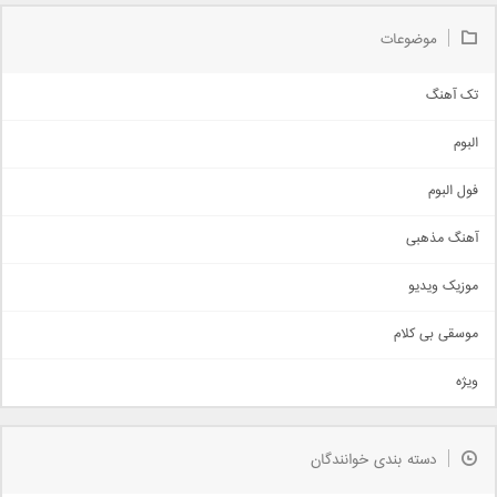
موضوعات
تک آهنگ
آهنگ شاد
البوم
غمگین
اجتماعی
فول البوم
آهنگ عاشقانه
آهنگ مذهبی
حماسی
اذری
موزیک ویدیو
سنتی
اهنگ بندرعباسی
موسقی بی کلام
تیتراژ
ویژه
دمو
مذهبی
به زودی
دسته بندی خوانندگان
جدیدترین ها
آرشیو