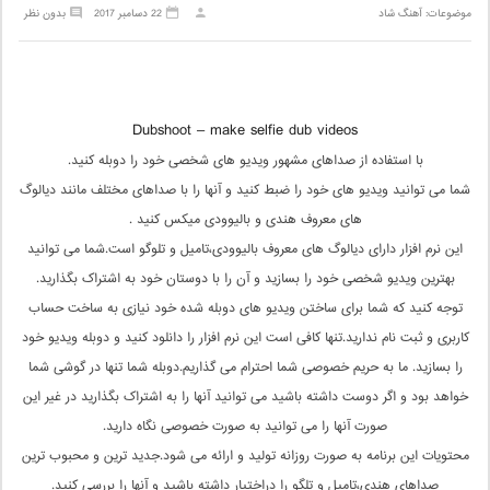
موضوعات:
آهنگ شاد
22 دسامبر 2017
بدون نظر
Dubshoot – make selfie dub videos
با استفاده از صداهای مشهور ویدیو های شخصی خود را دوبله کنید.
شما می توانید ویدیو های خود را ضبط کنید و آنها را با صداهای مختلف مانند دیالوگ
های معروف هندی و بالیوودی میکس کنید .
این نرم افزار دارای دیالوگ های معروف بالیوودی،تامیل و تلوگو است.شما می توانید
بهترین ویدیو شخصی خود را بسازید و آن را با دوستان خود به اشتراک بگذارید.
توجه کنید که شما برای ساختن ویدیو های دوبله شده خود نیازی به ساخت حساب
کاربری و ثبت نام ندارید.تنها کافی است این نرم افزار را دانلود کنید و دوبله ویدیو خود
را بسازید. ما به حریم خصوصی شما احترام می گذاریم.دوبله شما تنها در گوشی شما
خواهد بود و اگر دوست داشته باشید می توانید آنها را به اشتراک بگذارید در غیر این
صورت آنها را می توانید به صورت خصوصی نگاه دارید.
محتویات این برنامه به صورت روزانه تولید و ارائه می شود.جدید ترین و محبوب ترین
صداهای هندی،تامیل و تلگو را دراختیار داشته باشید و آنها را بررسی کنید.