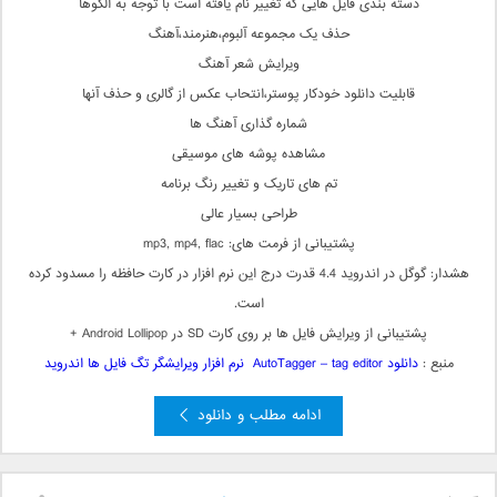
دسته بندی فایل هایی که تغییر نام یافته است با توجه به الگوها
حذف یک مجموعه آلبوم،هنرمند،آهنگ
ویرایش شعر آهنگ
قابلیت دانلود خودکار پوستر،انتحاب عکس از گالری و حذف آنها
شماره گذاری آهنگ ها
مشاهده پوشه های موسیقی
تم های تاریک و تغییر رنگ برنامه
طراحی بسیار عالی
پشتیبانی از فرمت های: mp3, mp4, flac
هشدار: گوگل در اندروید 4.4 قدرت درج این نرم افزار در کارت حافظه را مسدود کرده
است.
پشتیبانی از ویرایش فایل ها بر روی کارت SD در Android Lollipop +
منبع :
دانلود AutoTagger – tag editor نرم افزار ویرایشگر تگ فایل ها اندروید
ادامه مطلب و دانلود