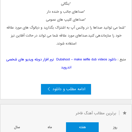
*بنگالی
*صداهای جالب و خنده دار
*صداهای کلیپ های عمومی
*شما می توانید صداها را در واتس آپ به اشتراک بگذارید و دیالوگ های مورد علاقه
خود را سازماندهی کنید.صداهای مورد علاقه شما می تواند در حالت آفلاین نیز
استفاده شوند.
منبع :
دانلود Dubshoot – make selfie dub videos نرم افزار دوبله ویدیو های شخصی
اندروید
ادامه مطلب و دانلود
»
3
2
صفحه 1 از 3
1
برترین مطالب آهنگ فاخر
روز
هفته
ماه
سال