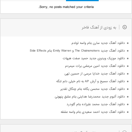
Sorry, no posts matched your criteria.
به زودی از آهنگ فاخر
دانلود آهنگ جدید سارن بنام واسه تولدم
دانلود آهنگ جدید The Chainsmokers و Emily Warren بنام Side Effects
دانلود موزیک ویدوی جدید حمید صفت هیهات
دانلود آهنگ جدید امین مرعشی برات میمردم
دانلود آهنگ جدید خدایا مرسی از حسین تهی
دانلود آهنگ مسیح و آرش AP به نام خیلی دلم تنگه
دانلود آهنگ جدید محسن یگانه بنام چنگال تقدیر
دانلود آلبوم جدید محمدرضا هدایتی بنام عشق پنهونی
دانلود آهنگ جدید محمد علیزاده بنام گلودرد
دانلود آهنگ جدید احمد سعیدی بنام واسه عشقه