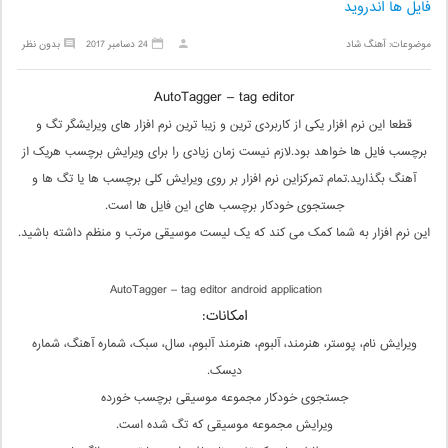
فایل ها اندروید
موضوعات:
آهنگ شاد
24 دسامبر 2017
بدون نظر
AutoTagger – tag editor
قطعا این نرم افزار یکی از کاربردی ترین و زیبا ترین نرم افزار های ویرایشگر تگ و
برچسب فایل ها خواهد بود.لازم نیست زمان زیادی را برای ویرایش برچسب هریک از
آهنگ بگذارید.تمام تمرکزاین نرم افزار بر روی ویرایش کلی برچسب ها یا تگ ها و
جستجوی خودکار برچسب های این فایل ها است.
این نرم افزار به شما کمک می کند که یک لیست موسیقی مرتب و منظم داشته باشید.
AutoTagger – tag editor android application
امکانات:
ویرایش نام، پوستر، هنرمند، آلبوم، هنرمند آلبوم، سال، سبک، شماره آهنگ، شماره
دیسک.
جستجوی خودکار مجموعه موسیقی برچسب خورده
ویرایش مجموعه موسیقی که تگ شده است.