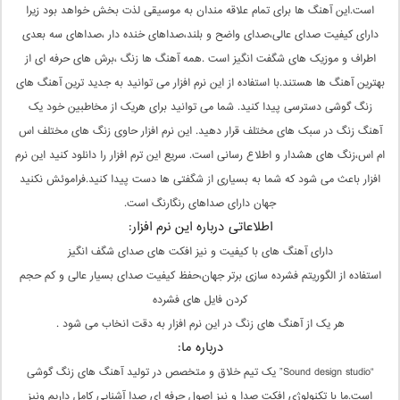
است.این آهنگ ها برای تمام علاقه مندان به موسیقی لذت بخش خواهد بود زیرا
دارای کیفیت صدای عالی،صدای واضح و بلند،صداهای خنده دار ،صداهای سه بعدی
اطراف و موزیک های شگفت انگیز است .همه آهنگ ها زنگ ،برش های حرفه ای از
بهترین آهنگ ها هستند.با استفاده از این نرم افزار می توانید به جدید ترین آهنگ های
زنگ گوشی دسترسی پیدا کنید. شما می توانید برای هریک از مخاطبین خود یک
آهنگ زنگ در سبک های مختلف قرار دهید. این نرم افزار حاوی زنگ های مختلف اس
ام اس،زنگ های هشدار و اطلاع رسانی است. سریع این ترم افزار را دانلود کنید این نرم
افزار باعث می شود که شما به بسیاری از شگفتی ها دست پیدا کنید.فراموئش نکنید
جهان دارای صداهای رنگارنگ است.
اطلاعاتی درباره این نرم افزار:
دارای آهنگ های با کیفیت و نیز افکت های صدای شگف انگیز
استفاده از الگوریتم فشرده سازی برتر جهان،حفظ کیفیت صدای بسیار عالی و کم حجم
کردن فایل های فشرده
هر یک از آهنگ های زنگ در این نرم افزار به دقت انخاب می شود .
درباره ما:
“Sound design studio” یک تیم خلاق و متخصص در تولید آهنگ های زنگ گوشی
است.ما با تکنولوژی افکت صدا و نیز اصول حرفه ای صدا آشنایی کامل داریم ونیز