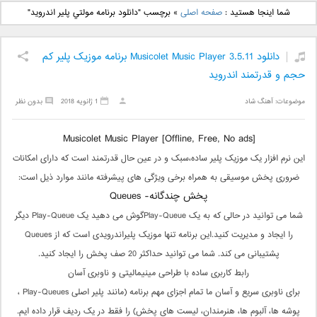
دانلود آهنگ جدید بهنام
دانلود آهنگ جدید علی
شما اینجا هستید :
صفحه اصلی
»
برچسب "دانلود برنامه مولتي پلير اندرويد"
بانی بنام قرص قمر 2
یاسینی بنام دورترین نزدیک
دانلود Musicolet Music Player 3.5.11 برنامه موزیک پلیر کم
حجم و قدرتمند اندروید
موضوعات:
آهنگ شاد
1 ژانویه 2018
بدون نظر
[Musicolet Music Player [Offline, Free, No ads
این نرم افزار یک موزیک پلیر ساده،سبک و در عین حال قدرتمند است که دارای امکانات
ضروری پخش موسیقی به همراه برخی ویژگی های پیشرفته مانند موارد ذیل است:
پخش چندگانه- Queues
شما می توانید در حالی که به یک Play-Queueگوش می دهید یک Play-Queue دیگر
را ایجاد و مدیریت کنید.این برنامه تنها موزیک پلیراندرویدی است که از Queues
پشتیبانی می کند. شما می توانید حداکثر 20 صف پخش را ایجاد کنید.
رابط کاربری ساده با طراحی مینیمالیتی و ناوبری آسان
برای ناوبری سریع و آسان ما تمام اجزای مهم برنامه (مانند پلیر اصلی Play-Queues ،
پوشه ها، آلبوم ها، هنرمندان، لیست های پخش) را فقط در یک ردیف قرار داده ایم.