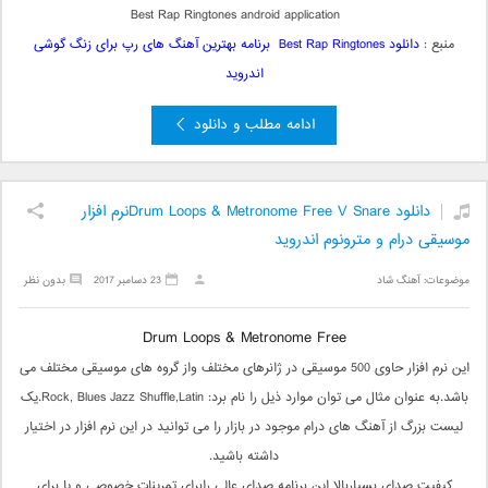
Best Rap Ringtones android application
منبع :
دانلود Best Rap Ringtones برنامه بهترین آهنگ های رپ برای زنگ گوشی
اندروید
ادامه مطلب و دانلود
دانلود Drum Loops & Metronome Free V Snareنرم افزار
موسیقی درام و مترونوم اندروید
موضوعات:
آهنگ شاد
23 دسامبر 2017
بدون نظر
Drum Loops & Metronome Free
این نرم افزار حاوی 500 موسیقی در ژانرهای مختلف واز گروه های موسیقی مختلف می
باشد.به عنوان مثال می توان موارد ذیل را نام برد: Rock, Blues Jazz Shuffle,Latin.یک
لیست بزرگ از آهنگ های درام موجود در بازار را می توانید در این نرم افزار در اختیار
داشته باشید.
کیفیت صدای بسیاربالا این برنامه صدای عالی رابرای تمرینات خصوصی و یا برای