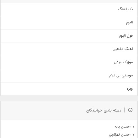
تک آهنگ
آهنگ شاد
البوم
غمگین
اجتماعی
فول البوم
آهنگ عاشقانه
آهنگ مذهبی
حماسی
اذری
موزیک ویدیو
سنتی
اهنگ بندرعباسی
موسقی بی کلام
تیتراژ
ویژه
دمو
مذهبی
به زودی
دسته بندی خوانندگان
جدیدترین ها
آرشیو
احسان پایه
احسان تهرانچی