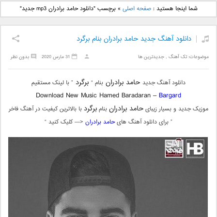
دانلود آهنگ جدید بهنام
دانلود آهنگ جدید علی
شما اینجا هستید :
صفحه اصلی
»
برچسب "دانلود حامد برادران mp3 جدید"
بانی بنام قرص قمر 2
یاسینی بنام دورترین نزدیک
دانلود آهنگ جدید حامد برادران بنام برگرد
موضوعات:
تک آهنگ
,
جدیدترین ها
31 مارس 2020
بدون نظر
حامد برادران
برگرد
دانلود آهنگ جدید
بنام “
” با لینک مستقیم
Download New Music Hamed Baradaran –
Bargard
حامد برادران
برگرد
موزیک جدید و بسیار زیبای
بنام
با بالاترین کیفیت در آهنگ فاخر
” برای دانلود آهنگ های
حامد برادران
<— کلیک کنید “