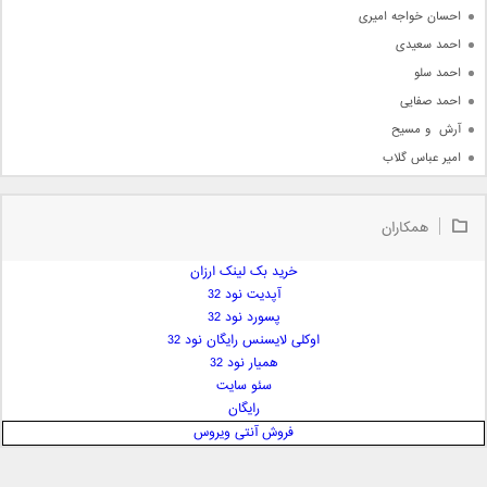
احسان خواجه امیری
احمد سعیدی
احمد سلو
احمد صفایی
آرش  و مسیح
امیر عباس گلاب
امیر عظیمی
امیر علی
همکاران
امیر فرجام
امیر مسعود
خرید بک لینک ارزان
آپدیت نود 32
امیر وکیلی
پسورد نود 32
امیر یگانه
اوکلی لایسنس رایگان نود 32
امین حبیبی
همیار نود 32
امین رستمی
سئو سایت
رایگان
امین فیاض
فروش آنتی ویروس
ایمان غلامی
ایمان فلاح