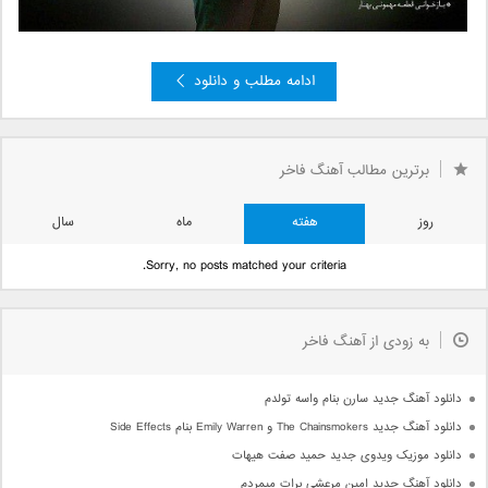
ادامه مطلب و دانلود
»
2
صفحه 1 از 2
1
برترین مطالب آهنگ فاخر
روز
هفته
ماه
سال
Sorry, no posts matched your criteria.
به زودی از آهنگ فاخر
دانلود آهنگ جدید سارن بنام واسه تولدم
دانلود آهنگ جدید The Chainsmokers و Emily Warren بنام Side Effects
دانلود موزیک ویدوی جدید حمید صفت هیهات
دانلود آهنگ جدید امین مرعشی برات میمردم