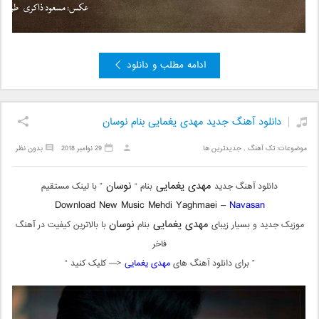
ادامه مطلب و دانلود
دانلود آهنگ جدید مهدی یغمایی بنام نوسان
موضوعات:
تک آهنگ
,
جدیدترین ها
29 نوامبر 2018
بدون نظر
مهدی یغمایی
نوسان
دانلود آهنگ جدید
بنام “
” با لینک مستقیم
Download New Music Mehdi Yaghmaei –
Navasan
مهدی یغمایی
نوسان
موزیک جدید و بسیار زیبای
بنام
با بالاترین کیفیت در آهنگ
فاخر
” برای دانلود آهنگ های
مهدی یغمایی
<— کلیک کنید “