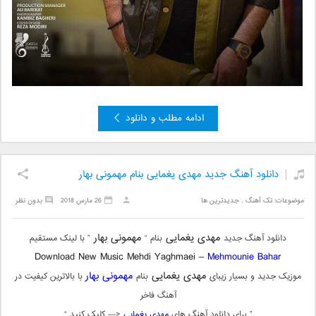
ادامه مطلب و دانلود
دانلود آهنگ جدید مهدی یغمایی بنام مهمونی بهار
موضوعات:
تک آهنگ
,
جدیدترین ها
26 مارس 2018
بدون نظر
مهدی یغمایی
مهمونی بهار
دانلود آهنگ جدید
بنام “
” با لینک مستقیم
Download New Music Mehdi Yaghmaei –
Mehmounie Bahar
مهدی یغمایی
مهمونی بهار
موزیک جدید و بسیار زیبای
بنام
با بالاترین کیفیت در
آهنگ فاخر
” برای دانلود آهنگ های
مهدی یغمایی
<— کلیک کنید “