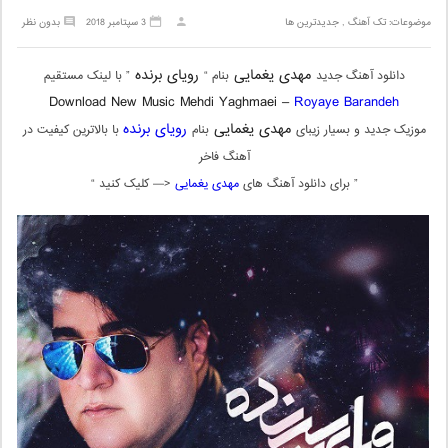
موضوعات:
تک آهنگ
,
جدیدترین ها
3 سپتامبر 2018
بدون نظر
مهدی یغمایی
رویای برنده
دانلود آهنگ جدید
بنام “
” با لینک مستقیم
Download New Music Mehdi Yaghmaei –
Royaye Barandeh
مهدی یغمایی
رویای برنده
موزیک جدید و بسیار زیبای
بنام
با بالاترین کیفیت در
آهنگ فاخر
” برای دانلود آهنگ های
مهدی یغمایی
<— کلیک کنید “