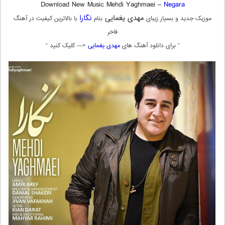
Download New Music Mehdi Yaghmaei –
Negara
مهدی یغمایی
نگارا
موزیک جدید و بسیار زیبای
بنام
با بالاترین کیفیت در آهنگ
فاخر
” برای دانلود آهنگ های
مهدی یغمایی
<— کلیک کنید “