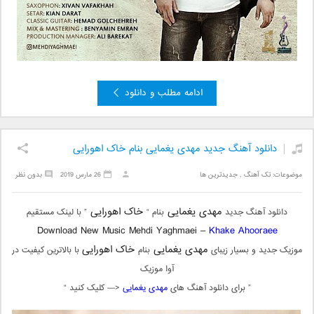
ادامه مطلب و دانلود
دانلود آهنگ جدید مهدی یغمایی بنام خاک اهورایی
موضوعات:
تک آهنگ
,
جدیدترین ها
26 مارس 2019
بدون نظر
مهدی یغمایی
خاک اهورایی
دانلود آهنگ جدید
بنام “
” با لینک مستقیم
Download New Music Mehdi Yaghmaei –
Khake Ahooraee
مهدی یغمایی
خاک اهورایی
موزیک جدید و بسیار زیبای
بنام
با بالاترین کیفیت در
آوا موزیک
” برای دانلود آهنگ های
مهدی یغمایی
<— کلیک کنید “