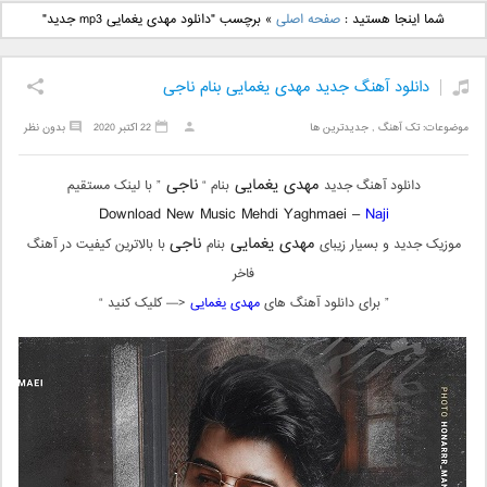
دانلود آهنگ جدید بهنام
دانلود آهنگ جدید علی
شما اینجا هستید :
صفحه اصلی
»
برچسب "دانلود مهدی یغمایی mp3 جدید"
بانی بنام قرص قمر 2
یاسینی بنام دورترین نزدیک
دانلود آهنگ جدید مهدی یغمایی بنام ناجی
موضوعات:
تک آهنگ
,
جدیدترین ها
22 اکتبر 2020
بدون نظر
مهدی یغمایی
ناجی
دانلود آهنگ جدید
بنام “
” با لینک مستقیم
Download New Music Mehdi Yaghmaei –
Naji
مهدی یغمایی
ناجی
موزیک جدید و بسیار زیبای
بنام
با بالاترین کیفیت در آهنگ
فاخر
” برای دانلود آهنگ های
مهدی یغمایی
<— کلیک کنید “