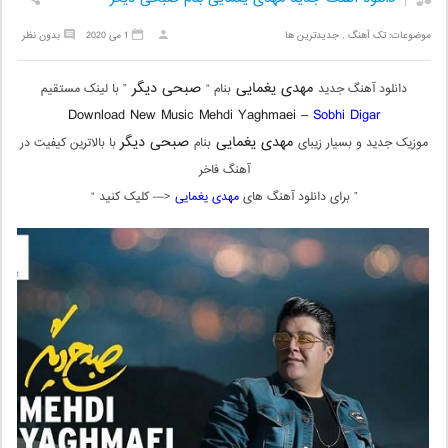
موضوعات:
تک آهنگ
,
جدیدترین ها
1 می 2020
بدون نظر
مهدی یغمایی
صبحی دیگر
دانلود آهنگ جدید
بنام “
” با لینک مستقیم
Download New Music Mehdi Yaghmaei –
Sobhi Digar
مهدی یغمایی
صبحی دیگر
موزیک جدید و بسیار زیبای
بنام
با بالاترین کیفیت در
آهنگ فاخر
” برای دانلود آهنگ های
مهدی یغمایی
<— کلیک کنید “