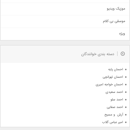
اذری
موزیک ویدیو
سنتی
اهنگ بندرعباسی
موسقی بی کلام
تیتراژ
ویژه
دمو
مذهبی
به زودی
دسته بندی خوانندگان
جدیدترین ها
آرشیو
احسان پایه
احسان تهرانچی
احسان خواجه امیری
احمد سعیدی
احمد سلو
احمد صفایی
آرش  و مسیح
امیر عباس گلاب
امیر عظیمی