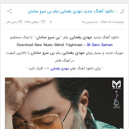
دانلود آهنگ جدید مهدی یغمایی بنام بی سرو سامان
موضوعات:
تک آهنگ
,
جدیدترین ها
1 جولای 2020
بدون نظر
مهدی یغمایی
بی سرو سامان
دانلود آهنگ جدید
بنام “
” با لینک مستقیم
Download New Music Mehdi Yaghmaei –
Bi Saro Saman
مهدی یغمایی
بی سرو سامان
موزیک جدید و بسیار زیبای
بنام
با بالاترین کیفیت
در آهنگ فاخر
” برای دانلود آهنگ های
مهدی یغمایی
<— کلیک کنید “