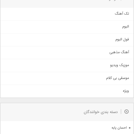
تک آهنگ
آهنگ شاد
البوم
غمگین
اجتماعی
فول البوم
آهنگ عاشقانه
آهنگ مذهبی
حماسی
اذری
موزیک ویدیو
سنتی
اهنگ بندرعباسی
موسقی بی کلام
تیتراژ
ویژه
دمو
مذهبی
به زودی
دسته بندی خوانندگان
جدیدترین ها
آرشیو
احسان پایه