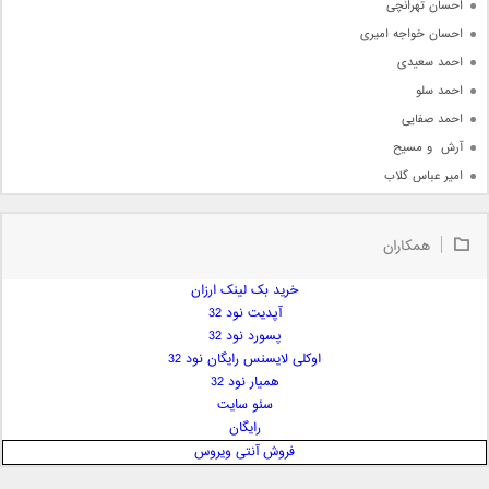
احسان تهرانچی
احسان خواجه امیری
احمد سعیدی
احمد سلو
احمد صفایی
آرش  و مسیح
امیر عباس گلاب
امیر عظیمی
امیر علی
همکاران
امیر فرجام
امیر مسعود
خرید بک لینک ارزان
آپدیت نود 32
امیر وکیلی
پسورد نود 32
امیر یگانه
اوکلی لایسنس رایگان نود 32
امین حبیبی
همیار نود 32
امین رستمی
سئو سایت
رایگان
امین فیاض
فروش آنتی ویروس
ایمان غلامی
ایمان فلاح