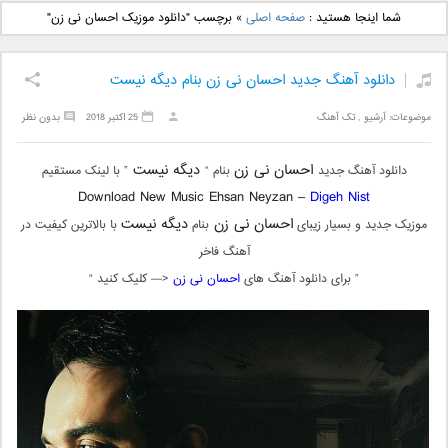
دانلود آهنگ جدید بهنام
دانلود آهنگ جدید علی
شما اینجا هستید :
صفحه اصلی
»
برچسب "دانلود موزیک احسان نی زن"
بانی بنام قرص قمر 2
یاسینی بنام دورترین نزدیک
دانلود آهنگ جدید احسان نی زن بنام دیگه نیست
موضوعات:
آرشیو
,
تک آهنگ
25 اکتبر 2018
بدون نظر
احسان نی زن
دیگه نیست
دانلود آهنگ جدید
بنام “
” با لینک مستقیم
Download New Music Ehsan Neyzan –
Digeh Nist
احسان نی زن
دیگه نیست
موزیک جدید و بسیار زیبای
بنام
با بالاترین کیفیت در
آهنگ فاخر
” برای دانلود آهنگ های
احسان نی زن
<— کلیک کنید “