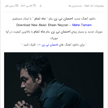
موضوعات:
تک آهنگ
,
جدیدترین ها
29 می 2017
بدون نظر
احسان نی زن
ماه تمام
دانلود آهنگ جدید
بنام “
” با لینک مستقیم
Download New Music Ehsan Neyzan –
Mahe Tamam
احسان نی زن
ماه تمام
موزیک جدید و بسیار زیبای
بنام
با بالاترین کیفیت در آوا
موزیک
” برای دانلود آهنگ های
احسان نی زن
<— کلیک کنید “