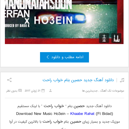
ادامه مطلب و دانلود
دانلود آهنگ جدید حصین بنام خواب راحت
موضوعات:
تک آهنگ
,
جدیدترین ها
21 ژوئن 2017
بدون نظر
حصین
خواب راحت
دانلود آهنگ جدید
بنام “
” با لینک مستقیم
Download New Music Ho3ein –
Khaabe Rahat
(Ft Bidad)
حصین
خواب راحت
موزیک جدید و بسیار زیبای
بنام
با بالاترین کیفیت در آوا