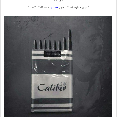
موزیک
” برای دانلود آهنگ های
حصین
<— کلیک کنید “