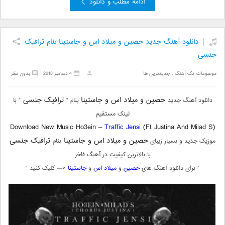
ادامه مطلب و دانلود
دانلود آهنگ جدید حصین و میلاد اس و جاستینا بنام ترافیک
جنسی
موضوعات:
تک آهنگ
,
جدیدترین ها
4 دسامبر 2018
بدون نظر
حصین و میلاد اس و جاستینا
ترافیک جنسی
دانلود آهنگ جدید
بنام “
” با
لینک مستقیم
Download New Music Ho3ein –
Traffic Jensi
(Ft Justina And Milad S)
حصین و میلاد اس و جاستینا
ترافیک جنسی
موزیک جدید و بسیار زیبای
بنام
با بالاترین کیفیت در آهنگ فاخر
” برای دانلود آهنگ های
حصین
و
میلاد اس
و
جاستینا
<— کلیک کنید “