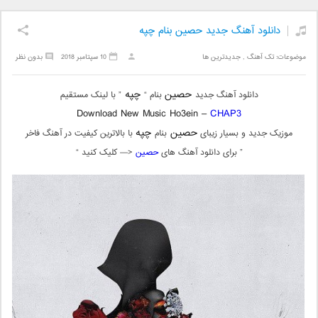
دانلود آهنگ جدید حصین بنام چپه
موضوعات:
تک آهنگ
,
جدیدترین ها
10 سپتامبر 2018
بدون نظر
حصین
چپه
دانلود آهنگ جدید
بنام “
” با لینک مستقیم
Download New Music Ho3ein –
CHAP3
حصین
چپه
موزیک جدید و بسیار زیبای
بنام
با بالاترین کیفیت در آهنگ فاخر
” برای دانلود آهنگ های
حصین
<— کلیک کنید “