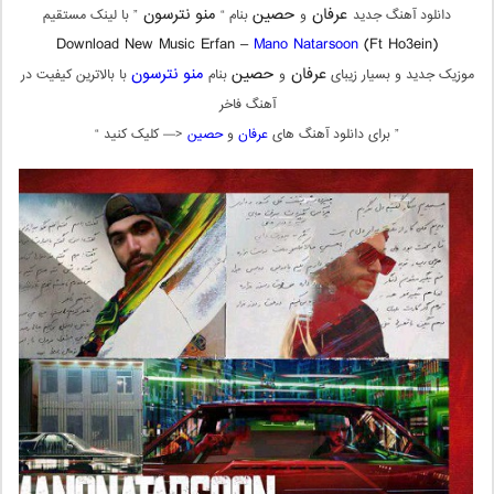
عرفان
حصین
منو نترسون
دانلود آهنگ جدید
و
بنام “
” با لینک مستقیم
Download New Music Erfan –
Mano Natarsoon
(Ft Ho3ein)
عرفان
حصین
منو نترسون
موزیک جدید و بسیار زیبای
و
بنام
با بالاترین کیفیت در
آهنگ فاخر
” برای دانلود آهنگ های
عرفان
و
حصین
<— کلیک کنید “