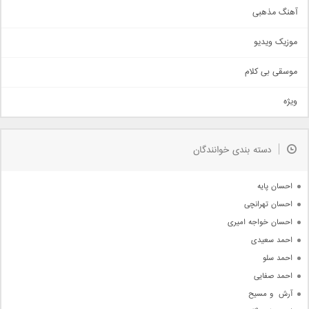
آهنگ مذهبی
حماسی
اذری
موزیک ویدیو
سنتی
اهنگ بندرعباسی
موسقی بی کلام
تیتراژ
ویژه
دمو
مذهبی
به زودی
دسته بندی خوانندگان
جدیدترین ها
آرشیو
احسان پایه
احسان تهرانچی
احسان خواجه امیری
احمد سعیدی
احمد سلو
احمد صفایی
آرش  و مسیح