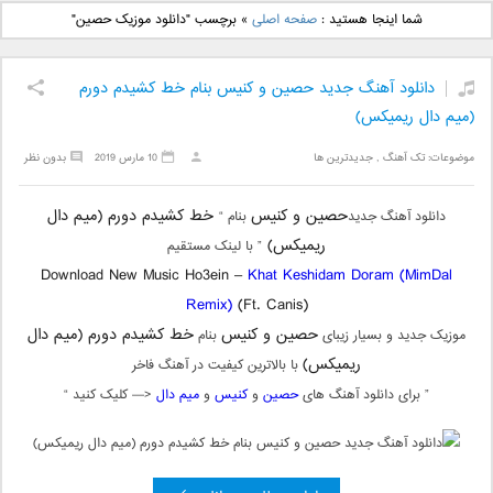
دانلود آهنگ جدید بهنام
دانلود آهنگ جدید علی
شما اینجا هستید :
صفحه اصلی
»
برچسب "دانلود موزیک حصین"
بانی بنام قرص قمر 2
یاسینی بنام دورترین نزدیک
دانلود آهنگ جدید حصین و کنیس بنام خط کشیدم دورم
(میم دال ریمیکس)
موضوعات:
تک آهنگ
,
جدیدترین ها
10 مارس 2019
بدون نظر
حصین و کنیس
خط کشیدم دورم (میم دال
دانلود آهنگ جدید
بنام “
ریمیکس)
” با لینک مستقیم
Download New Music Ho3ein –
Khat Keshidam Doram (MimDal
Remix)
(Ft. Canis)
حصین و کنیس
خط کشیدم دورم (میم دال
موزیک جدید و بسیار زیبای
بنام
ریمیکس)
با بالاترین کیفیت در آهنگ فاخر
” برای دانلود آهنگ های
حصین
و
کنیس
و
میم دال
<— کلیک کنید “