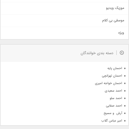
اذری
موزیک ویدیو
سنتی
اهنگ بندرعباسی
موسقی بی کلام
تیتراژ
ویژه
دمو
مذهبی
به زودی
دسته بندی خوانندگان
جدیدترین ها
آرشیو
احسان پایه
احسان تهرانچی
احسان خواجه امیری
احمد سعیدی
احمد سلو
احمد صفایی
آرش  و مسیح
امیر عباس گلاب
امیر عظیمی