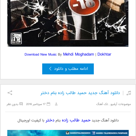
Mehdi Moghadam
Dokhtar
Download New Music
By
|
ادامه مطلب و دانلود
دانلود آهنگ جدید حمید طالب زاده بنام دختر
موضوعات:
آرشیو
,
تک آهنگ
17 سپتامبر 2016
بدون نظر
حمید طالب زاده
دختر
دانلود آهنگ جدید
بنام
با کیفیت اورجینال