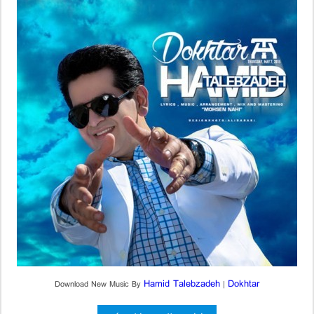
Hamid Talebzadeh
Dokhtar
Download New Music By
|