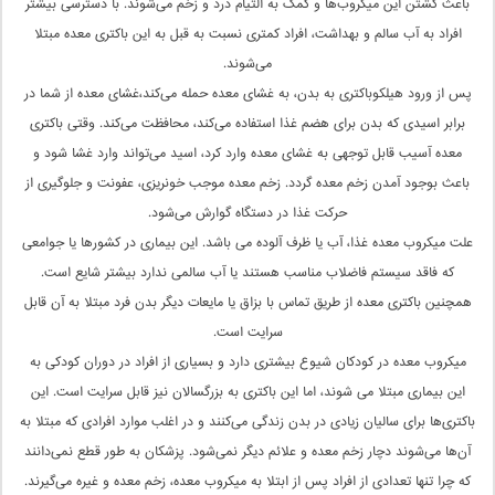
باعث کشتن این میکروب‌ها و کمک به التیام درد و زخم می‌شوند. با دسترسی بیشتر
افراد به آب سالم و بهداشت، افراد کمتری نسبت به قبل به این باکتری معده مبتلا
می‌شوند.
پس از ورود هیلکوباکتری به بدن، به غشای معده حمله می‌کند،غشای معده از شما در
برابر اسیدی که بدن برای هضم غذا استفاده می‌کند، محافظت می‌کند. وقتی باکتری
معده آسیب قابل توجهی به غشای معده وارد کرد، اسید می‌تواند وارد غشا شود و
باعث بوجود آمدن زخم معده گردد. زخم معده موجب خونریزی، عفونت و جلوگیری از
حرکت غذا در دستگاه گوارش می‌شود.
علت میکروب معده غذا، آب یا ظرف آلوده می باشد. این بیماری در کشورها یا جوامعی
که فاقد سیستم فاضلاب مناسب هستند یا آب سالمی ندارد بیشتر شایع است.
همچنین باکتری معده از طریق تماس با بزاق یا مایعات دیگر بدن فرد مبتلا به آن قابل
سرایت است.
میکروب معده در کودکان شیوع بیشتری دارد و بسیاری از افراد در دوران کودکی به
این بیماری مبتلا می شوند، اما این باکتری به بزرگسالان نیز قابل سرایت است. این
باکتری‌ها برای سالیان زیادی در بدن زندگی می‌کنند و در اغلب موارد افرادی که مبتلا به
آن‌ها می‌شوند دچار زخم معده و علائم دیگر نمی‌شود. پزشکان به طور قطع نمی‌دانند
که چرا تنها تعدادی از افراد پس از ابتلا به میکروب معده، زخم معده و غیره می‌گیرند.