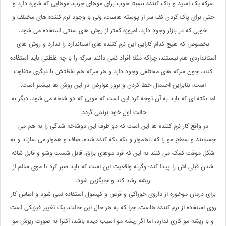
سرکه یک اسید و پاک کننده نسبتا خوب برای موهای چرب، موهایی که شوره دارد و
حتی برای پاک کردن کف سر از پوسته هاست، ولی با وجود نرم کننده های مختلف و
خوبی که در بازار وجود دارد، امروزه کمتر از روش های سنتی استفاده می شود،
بخصوص که هیچ کدام کارآیی این نرم کننده های استاندارد را ندارد و روش های
استانداردی هم نیستند، چراکه مثلا افراد نمی دانند سرکه را با چه غلظتی باید استفاده
کنند، چون سرکه های مختلفی وجود دارد و هر سرکه هم غلظتش با دیگری متفاوت
است، بنابراین احتمال خطا کردن و بروز عوارض در این روش ها بیشتر است.
اما نکته ای که باید به آن توجه کرد این است که مویی که دو شاخه می شود، دیگر به
حالت اول خود برنمی گردد.
در واقع کار نرم کننده ها این است که دو طرف این دوشاخه شدگی را به هم می
چسبانند و سطح مو را که ناهموار و تکه تکه کنده شده، صاف و هموار می سازند و به
شکل موقت کمک می کنند به این که فرد موهای براق، قابل شست وشو و قابل شانه
شدن قبلی اش را پیدا کند؛ وگرنه واقعیت این است که باید صبر کرد تا موی سالم از
ریشه رشد کند و جایگزین شود.
برای درمان موخوره از داروی خوراکی و قرص و کپسول استفاده نمی شود و اساس کار
روی استفاده از نرم کننده هاست. چرا که به هر حال این حالت، یک تغییر فیزیکی است
و با ریشه مو کاری ندارد، اما اگر ریشه مو آسیب دیده باشد، اکثرا به صورت ریزش مو