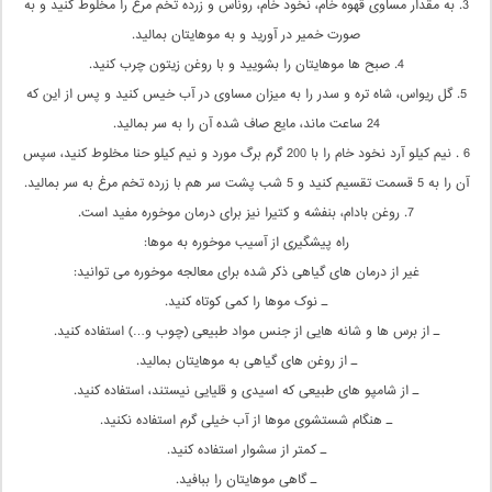
3. به مقدار مساوی قهوه خام، نخود خام، روناس و زرده تخم مرغ را مخلوط کنید و به
صورت خمیر در آورید و به موهایتان بمالید.
4. صبح ها موهایتان را بشویید و با روغن زیتون چرب کنید.
5. گل ریواس، شاه تره و سدر را به میزان مساوی در آب خیس کنید و پس از این که
24 ساعت ماند، مایع صاف شده آن را به سر بمالید.
6 . نیم کیلو آرد نخود خام را با 200 گرم برگ مورد و نیم کیلو حنا مخلوط کنید، سپس
آن را به 5 قسمت تقسیم کنید و 5 شب پشت سر هم با زرده تخم مرغ به سر بمالید.
7. روغن بادام، بنفشه و کتیرا نیز برای درمان موخوره مفید است.
راه پیشگیری از آسیب موخوره به موها:
غیر از درمان های گیاهی ذکر شده برای معالجه موخوره می توانید:
ـ نوک موها را کمی کوتاه کنید.
ـ از برس ها و شانه هایی از جنس مواد طبیعی (چوب و…) استفاده کنید.
ـ از روغن های گیاهی به موهایتان بمالید.
ـ از شامپو های طبیعی که اسیدی و قلیایی نیستند، استفاده کنید.
ـ هنگام شستشوی موها از آب خیلی گرم استفاده نکنید.
ـ کمتر از سشوار استفاده کنید.
ـ گاهی موهایتان را ببافید.