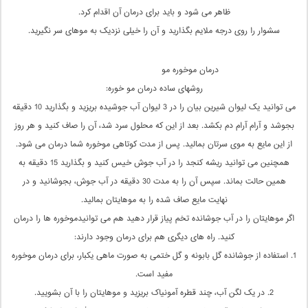
ظاهر می شود و باید برای درمان آن اقدام کرد.
سشوار را روی درجه ملایم بگذارید و آن را خیلی نزدیک به موهای سر نگیرید.
درمان موخوره مو
روشهای ساده درمان مو خوره:
می توانید یک لیوان شیرین بیان را در 3 لیوان آب جوشیده بریزید و بگذارید 10 دقیقه
بجوشد و آرام آرام دم بکشد. بعد از این که محلول سرد شد، آن را صاف کنید و هر روز
از این مایع به موی سرتان بمالید. پس از مدت کوتاهی موخوره شما درمان می شود.
همچنین می توانید ریشه کنجد را در آب جوش خیس کنید و بگذارید 15 دقیقه به
همین حالت بماند. سپس آن را به مدت 30 دقیقه در آب جوش، بجوشانید و در
نهایت مایع صاف شده را به موهایتان بمالید.
اگر موهایتان را در آب جوشانده تخم پیاز قرار دهید هم می توانیدموخوره ها را درمان
کنید. راه های دیگری هم برای درمان وجود دارند:
1. استفاده از جوشانده گل بابونه و گل ختمی به صورت ماهی یکبار، برای درمان موخوره
مفید است.
2. در یک لگن آب، چند قطره آمونیاک بریزید و موهایتان را با آن بشویید.