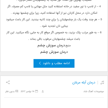
ضعیف)، بهترین نور است. نور شدید به چشم‏هایتان فشار می‏آورد .
4 – از لامپ با نور سفید در خانه‏ استفاده کنید مثل مهتابی یا لامپ کم مصرف. اگر
امکان دارد در محل کارتان نیز از آنها استفاده کنید، زیرا برای چشم‏ها بهترند .
5 – هر چند وقت یک بار چشم‏هایتان را برای چند ثانیه ببندید. این کار باعث می‏شود
بینایی ‏تان تجدید شود .
6 – به‏ طور مرتب پلک بزنید، به ‏خصوص اگر موقع کار به جایی نگاه می‏کنید. این کار
باعث می‏شد چشم‏هایتان مرطوب باقی بماند .
درمان سوزش چشم
منبع:
درمان سوزش چشم
ادامه مطلب و دانلود
درمان آبله مرغان
موضوعات:
آهنگ شاد
14 نوامبر 2017
بدون نظر