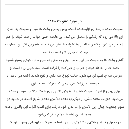
در مورد عفونت معده
عفونت معده عارضه ای آزاردهنده است، چون بعضی وقت ها میزان عفونت به اندازه
ای بالا می رود که زندگی را مختل می کند. این عارضه حتی خواب راحت شبانه را هم
از بیمار می گیرد و گاه و بیگاه از رختخواب بلندش می کند به خصوص اگر این بیمار، به
بهداشت فردی اش اهمیت ندهد.
گاهی وقت ها به خودت می آیی و می بینی به علتی که نمی دانی، دردی بسیار شدید
معده ات را احاطه کرده و خواب و خوراکت را گرفته است. درد خیلی زیاد است و
سوزش هم چاشنی آن می شود، حالت تهوع هم داری و نفخ شدید آزارت می دهد. با
مراجعه به پزشک می فهمی که عفونت معده داری.
برای برخی از افراد، عفونت ناشی از هلیکوباکتر پیلوری باعث ابتلا به سرطان معده
می‌شود. عفونت معده ناشی از میکروب معده (باکتری معده) شایع است. در حدود دو
سوم جمعیت جهان این باکتری را در بدن خود دارند. برای اغلب افراد، این باکتری باعث
بوجود آمدن زخم یا علائم دیگر نمی‌شود.
در صورتی که این باکتری مشکلاتی را برای شما فراهم کرد، داروهایی وجود دارد که