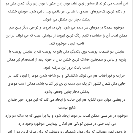
این آسیب می تواند از سشوار زدن زیاد، برس زدن مکرر با برس زبر، رنگ کردن مکرر مو
و دکلره کردن، شامپوهای اسیدی یا قلیایی، فر دائمی و… ناشی شود. موهای خشک
بیشتر دچار این مشکل می شوند.
موخوره عمدتا در موهای سر دیده می شود، ولی در ابروها و نواحی دیگر بدن هم
ممکن است آن را مشاهده کنیم. رنگ کردن ابروها از عواملی است که می تواند در این
ناحیه ایجاد موخوره کند.
سایش دو قسمت پوست روی یکدیگر، مثل بازو به پوست تنه یا سایش پوست با
پارچه و لباس و همچنین خشک کردن خشن بدن با حوله بعد از استحمام نیز ممکن
است باعث بروز این عارضه شود.
حرارت و نور آفتاب هم می تواند شکنندگی و دو شاخه شدن موها را ایجاد کند. در
جایی مثل شمال کشور، اگر یک مرد مدت زیادی زیر آفتاب باشد، ممکن است موهای
بدنش دچار چنین وضعی بشود.
در بعضی موارد سوء تغذیه هم این حالت را ایجاد می کند که این مورد اخیر چندان
شایع نیست.
موخوره در هر سنی ممکن است در موها ایجاد شود و بنا بر آسیبی که به ساقه مو وارد
می آید، حتی در سنین کودکی هم امکان پیدایش موخوره وجود دارد.
با وجود تمام مضراتی که برای مواد شیمیایی و وسایلی که برای صاف کردن مو از آنها