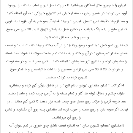
لیوان را با چیزی مثل استکان بپوشانید تا حرارت داخل لیوان لعاب به دانه را بوجود
آورد می توانید در همین زمان به مقدار خیلی کم “کتیرای خوراکی ” به آن اضافه کنید
و بعد از چند دقیقه کمی “عسل طبیعی ” و چند قطره آبلیمو هم به آن افزوده به طوری
که این مایع را با سرنگ بتوانید در دهان طفل به راحتی تزریق کنید. 20 سی سی صبح
و عصر و شب حداقل داده شود.
3.مقداری “جو کامل ” یا “جو دوسر(یولاف) ” را در آب پخته و چند دانه “عناب ” و نصف
همان مقدار “سپستان ” در آن ریخته و به مقدت نیم ساعت جوشانده شوند بعد شعله
را خاموش کرده و مقداری “پر سیاوشان ” اضافه کنید… کمی صبر کنید و در سه نوبت
و هر نوبت 20 تا 30 سی سی از این معجون را با نبات یا ترنجبین و یا شکر سرخ
شیرین کرده به کودک بدهید.
4.اگر “تب ” ندارد مقداری “روغن بادام تلخ ” را در قاشق بزرگی گرم کرده و پیشانی،
اطراف چشم و دماغ، گونه ها، گلو و تمام سینه را به آرامی چرب کرده و ماساژ دهید
بعد پارچه گرمی را مرتب روی محل های چرب شده قرار دهید تا کمی گرم بماند… در
نهایت اگر سرفه دارد و روی سینه را چرب کرده اید مقداری پنبه روی آن بگذارید و لباس
را روی آن بپوشانید.
5.مقداری “عصاره شیرین بیان ” به اندازه نصف قاشق چای خوری در نیم لیوان آب