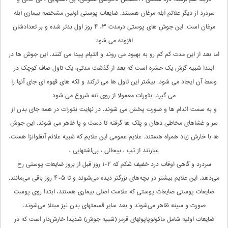
سردرد از دیگر علائم آبله مرغان هستند. ضایعات پوستی اولین مشخصه بیماری آبله
مرغان است. این جوش های پوستی درمدت ۳، ۴ روز اول بدتر شده و بر تعدادشان
افزوده می شود
اما بعد از این مدت کم کم رو به بهبود می روند و التیام پیدا می کنند. این جوش ها در
ابتدا شبیه گزش یک حشره است که بعد از گذشت مدتی، یک تاول صاف کوچک در
وسط آن ایجاد می شود. بیشتر این تاول ها می ترکند و لکه های قهوه ای جای آنها را
می گیرد. بثورات معمولا از روی تنه شروع می شود
و به سمت اندام ها و صورت پخش می شوند. در نهایت بثورات در همه جای بدن از
سر و غشاهای مخاطی دهان و پلک ها گرفته تا دست و پا ظاهر می شوند. این جوش
ها با خارش زیاد همراه هستند. علایم عمومی این علایم که شبیه علائم آنفلوانزا هست،
عبارتند از تب ، بیحالی ، بی‌اشتهایی ،
سردرد و گاهی اوقات درد خفیف شکم که ۲-۱ روز قبل از بروز ضایعات پوستی رخ
می‌دهد. این علایم بیشتر در بچه‌های بزرگتر دیده می‌شوند و تا ۵-۴ روز باقی می‌مانند.
ضایعات پوستی ضایعات پوستی که علامت اصلی بیماری هستند، ابتدا روی پوست
صورت و سینه ظاهر می‌شوند و بعد سایر قسمتهای بدن نیز مبتلا می‌شوند.
ضایعات اولیه شامل ماکولوپاپولهای قرمز (شبیه جوش) شدیدا خارش‌دار است که در