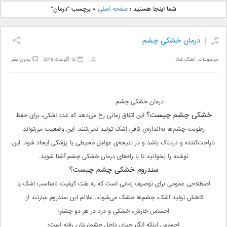
دانلود آهنگ جدید بهنام
دانلود آهنگ جدید علی
شما اینجا هستید :
صفحه اصلی
»
برچسب "درمان"
بانی بنام قرص قمر 2
یاسینی بنام دورترین نزدیک
درمان خشکی چشم
موضوعات:
آهنگ شاد
12 آگوست 2018
بدون نظر
درمان خشکی چشم
خشکی چشم چیست؟
این اتفاق زمانی رخ می‌دهد که غدد اشکی، برای حفظ
رطوبت چشم‌ها به‌اندازه‌ی کافی اشک تولید نمی‌کنند. این وضعیت می‌تواند
ناراحت‌کننده و دردناک باشد و در نتیجه‌ی عوامل محیطی یا پزشکی ایجاد شود. این
نوشته را بخوانید تا با راه‌های درمان خشکی چشم آشنا شوید.
سندروم خشکی چشم چیست؟
اصطلاحی عمومی برای توصیف زمانی است که به علت کیفیت نامناسب اشک‌ یا
کاهش تولید اشک، چشم‌ها خشک می‌شوند. علائم این سندروم عبارتند از:
احساس خارش، خشکی و درد در هر دو چشم؛
احساس اینکه انگار چیزی داخل چشمان‌تان رفته است؛