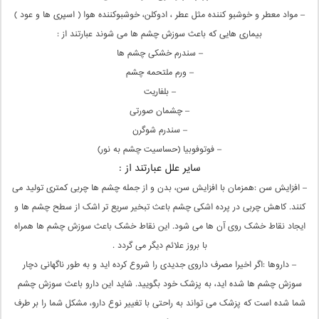
– مواد معطر و خوشبو کننده مثل عطر ، ادوکلن، خوشبوکننده هوا ( اسپری ها و عود )
بیماری هایی که باعث سوزش چشم ها می شوند عبارتند از :
– سندرم خشکی چشم ها
– ورم ملتحمه چشم
– بلفاریت
– چشمان صورتی
– سندرم شوگرن
– فوتوفوبیا (حساسیت چشم به نور)
سایر علل عبارتند از :
– افزایش سن :همزمان با افزایش سن، بدن و از جمله چشم ها چربی کمتری تولید می
کنند. کاهش چربی در پرده اشکی چشم باعث تبخیر سریع تر اشک از سطح چشم ها و
ایجاد نقاط خشک روی آن ها می شود. این نقاط خشک باعث سوزش چشم ها همراه
با بروز علائم دیگر می گردد .
– داروها :اگر اخیرا مصرف داروی جدیدی را شروع کرده اید و به طور ناگهانی دچار
سوزش چشم ها شده اید، به پزشک خود بگویید. شاید این دارو باعث سوزش چشم
شما شده است که پزشک می تواند به راحتی با تغییر نوع دارو، مشکل شما را بر طرف