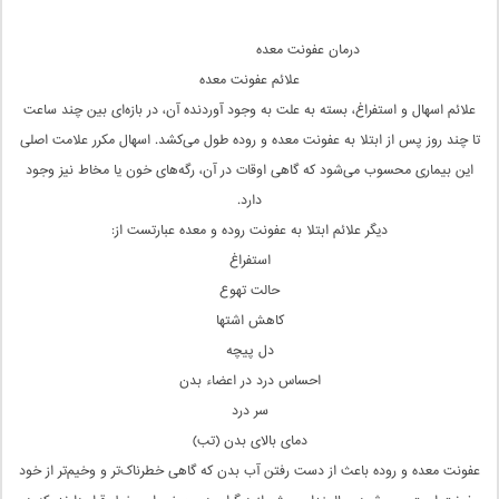
درمان عفونت معده
علائم عفونت معده
علائم اسهال و استفراغ، بسته به علت به وجود آوردنده آن، در بازه‌ای بین چند ساعت
تا چند روز پس از ابتلا به عفونت معده و روده طول می‌کشد. اسهال مکرر علامت اصلی
این بیماری محسوب می‌شود که گاهی اوقات در آن، رگه‌های خون یا مخاط نیز وجود
دارد.
دیگر علائم ابتلا به عفونت روده و معده عبارتست از:
استفراغ
حالت تهوع
کاهش اشتها
دل پیچه
احساس درد در اعضاء بدن
سر درد
دمای بالای بدن (تب)
عفونت معده و روده باعث از دست رفتن آب بدن که گاهی خطرناک‌تر و وخیم‌تر از خود