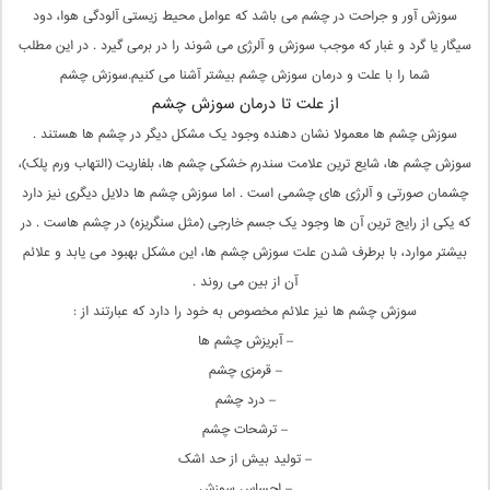
سوزش آور و جراحت در چشم می باشد که عوامل محیط زیستی آلودگی هوا، دود
سیگار یا گرد و غبار که موجب سوزش و آلرژی می شوند را در برمی گیرد . در این مطلب
شما را با علت و درمان سوزش چشم بیشتر آشنا می کنیم.سوزش چشم
از علت تا درمان سوزش چشم
سوزش چشم ها معمولا نشان دهنده وجود یک مشکل دیگر در چشم ها هستند .
سوزش چشم ها، شایع ترین علامت سندرم خشکی چشم ها، بلفاریت (التهاب ورم پلک)،
چشمان صورتی و آلرژی های چشمی است . اما سوزش چشم ها دلایل دیگری نیز دارد
که یکی از رایج ترین آن ها وجود یک جسم خارجی (مثل سنگریزه) در چشم هاست . در
بیشتر موارد، با برطرف شدن علت سوزش چشم ها، این مشکل بهبود می یابد و علائم
آن از بین می روند .
سوزش چشم ها نیز علائم مخصوص به خود را دارد که عبارتند از :
– آبریزش چشم ها
– قرمزی چشم
– درد چشم
– ترشحات چشم
– تولید بیش از حد اشک
– احساس سوزش