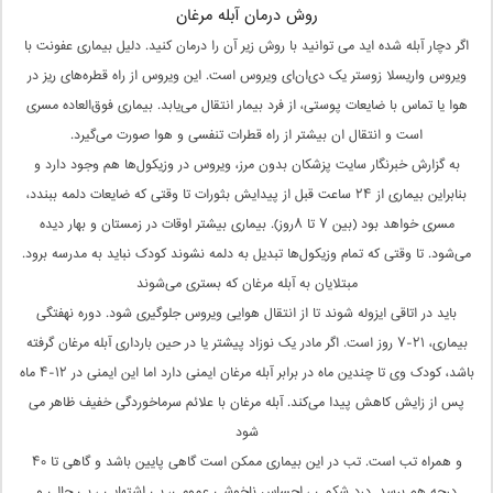
روش درمان آبله مرغان
اگر دچار آبله شده اید می توانید با روش زیر آن را درمان کنید. دلیل بیماری عفونت با
ویروس واریسلا زوستر یک دی‌ان‌ای ویروس است. این ویروس از راه قطره‌های ریز در
هوا یا تماس با ضایعات پوستی، از فرد بیمار انتقال می‌یابد. بیماری فوق‌العاده مسری
است و انتقال ان بیشتر از راه قطرات تنفسی و هوا صورت می‌گیرد.
به گزارش خبرنگار سایت پزشکان بدون مرز، ویروس در وزیکول‌ها هم وجود دارد و
بنابراین بیماری از ۲۴ ساعت قبل از پیدایش بثورات تا وقتی که ضایعات دلمه ببندد،
مسری خواهد بود (بین ۷ تا ۸روز). بیماری بیشتر اوقات در زمستان و بهار دیده
می‌شود. تا وقتی که تمام وزیکول‌ها تبدیل به دلمه نشوند کودک نباید به مدرسه برود.
مبتلایان به آبله مرغان که بستری می‌شوند
باید در اتاقی ایزوله شوند تا از انتقال هوایی ویروس جلوگیری شود. دوره نهفتگی
بیماری، ۲۱-۷ روز است. اگر مادر یک نوزاد پیشتر یا در حین بارداری آبله مرغان گرفته
باشد، کودک وی تا چندین ماه در برابر آبله مرغان ایمنی دارد اما این ایمنی در ۱۲-۴ ماه
پس از زایش کاهش پیدا می‌کند. آبله مرغان با علائم سرماخوردگی خفیف ظاهر می
شود
و همراه تب است. تب در این بیماری ممکن است گاهی پایین باشد و گاهی تا ۴۰
درجه هم برسد. درد شکمی ، احساس ناخوشی عمومی، بی اشتهایی ، بی حالی و