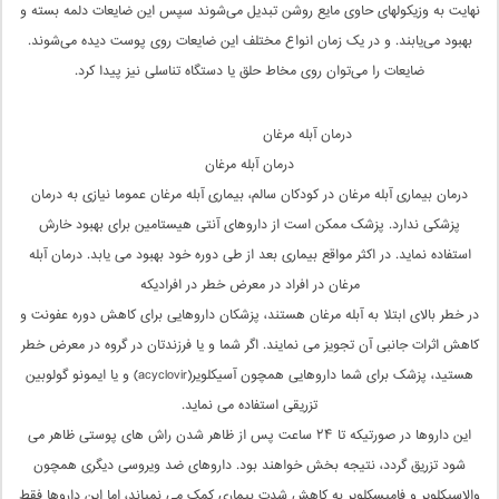
نهایت به وزیکولهای حاوی مایع روشن تبدیل می‌شوند سپس این ضایعات دلمه بسته و
بهبود می‌یابند. و در یک زمان انواع مختلف این ضایعات روی پوست دیده می‌شوند.
ضایعات را می‌توان روی مخاط حلق یا دستگاه تناسلی نیز پیدا کرد.
درمان آبله مرغان
درمان آبله مرغان
درمان بیماری آبله مرغان در کودکان سالم، بیماری آبله مرغان عموما نیازی به درمان
پزشکی ندارد. پزشک ممکن است از داروهای آنتی هیستامین برای بهبود خارش
استفاده نماید. در اکثر مواقع بیماری بعد از طی دوره خود بهبود می یابد. درمان آبله
مرغان در افراد در معرض خطر در افرادیکه
در خطر بالای ابتلا به آبله مرغان هستند، پزشکان داروهایی برای کاهش دوره عفونت و
کاهش اثرات جانبی آن تجویز می نمایند. اگر شما و یا فرزندتان در گروه در معرض خطر
هستید، پزشک برای شما داروهایی همچون آسیکلویر(acyclovir) و یا ایمونو گولوبین
تزریقی استفاده می نماید.
این داروها در صورتیکه تا ۲۴ ساعت پس از ظاهر شدن راش های پوستی ظاهر می
شود تزریق گردد، نتیجه بخش خواهند بود. داروهای ضد ویروسی دیگری همچون
والاسیکلویر و فامیسکلویر به کاهش شدت بیماری کمک می نمیاند، اما این داروها فقط