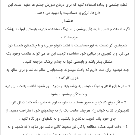
قطره چشمی و پماد) استفاده کنید که برای درمان سوزش چشم ها مفید است. این
داروها، آلرژی یا حساسیت را بهبود می دهند .
هشدار
اگر ترشحات چشمی غلیظ (قی چشم) و سبزرنگ مشاهده کردید، بایستی فورا به پزشک
مراجعه کنید .
همچنین اگر نسبت به نور حساسیت داشتید (فوتو فوبی) و یا چشمتان شدیدا درد
می کرد و یا تغییری در بینایی خود مشاهده کردید، این ها می تواند علامت وجود یک
مشکل بدتر باشد و بایستی فورا به چشم پزشک مراجعه کنید .
چند توصیه برای شما داریم که باعث می‏شوند چشم‏هایتان سالم بمانند و برای سال‏ها به
خوبی کار کنند :
1 – در هوای آفتابی، عینک دودی به چشم‏هایتان بزنید. نور شدید آفتاب باعث تاری دید
و خستگی چشم‏ها می‏شود .
2 – اگر موقع کار کردن مجبور هستید به طور مداوم به جایی نگاه کنید (مثل کار با
کامپیوتر یا کتاب خواندن)، هر چند ساعت یک بار به چشم‏های خود استراحت دهید. از
جای خود بلند شوید، بدنتان را بکشید و به نقطه‏ای دور نگاه کنید .
3 – دقت کنید هنگام مطالعه یا کار، نور محیط کافی باشد. نور ملایم ( نه شدید و نه