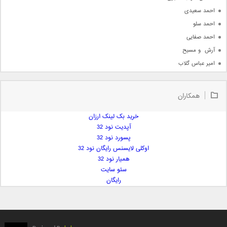
احمد سعیدی
احمد سلو
احمد صفایی
آرش  و مسیح
امیر عباس گلاب
امیر عظیمی
امیر علی
همکاران
امیر فرجام
امیر مسعود
خرید بک لینک ارزان
آپدیت نود 32
امیر وکیلی
پسورد نود 32
امیر یگانه
اوکلی لایسنس رایگان نود 32
امین حبیبی
همیار نود 32
امین رستمی
سئو سایت
رایگان
امین فیاض
ایمان غلامی
ایمان فلاح
بابک جهانبخش