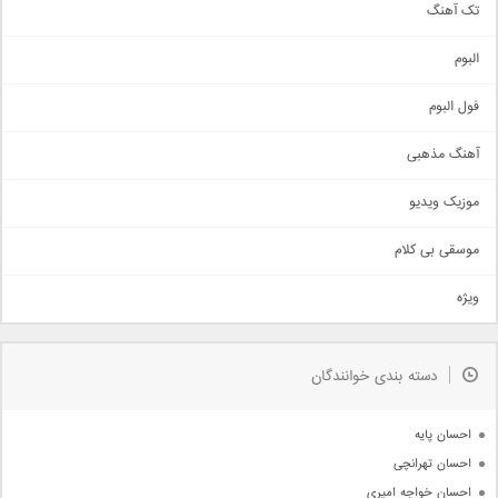
تک آهنگ
آهنگ شاد
البوم
غمگین
اجتماعی
فول البوم
آهنگ عاشقانه
آهنگ مذهبی
حماسی
اذری
موزیک ویدیو
سنتی
اهنگ بندرعباسی
موسقی بی کلام
تیتراژ
ویژه
دمو
مذهبی
به زودی
دسته بندی خوانندگان
جدیدترین ها
آرشیو
احسان پایه
احسان تهرانچی
احسان خواجه امیری