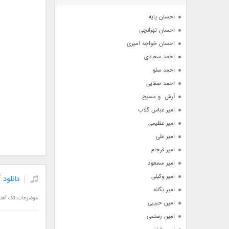
آرشیو
احسان پایه
احسان تهرانچی
احسان خواجه امیری
احمد سعیدی
احمد سلو
احمد صفایی
آرش  و مسیح
امیر عباس گلاب
امیر عظیمی
امیر علی
امیر فرجام
امیر مسعود
امیر وکیلی
دانلود
امیر یگانه
موضوعات:
تک آهن
امین حبیبی
امین رستمی