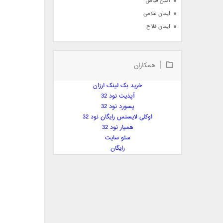
امین فیاض
ایمان غلامی
ایمان فلاح
بابک جهانبخش
بابک رادمنش
همکاران
بابک مافی
باراد
خرید بک لینک ارزان
بنیامین بهادری
آپدیت نود 32
بهراد شهریاری
پسورد نود 32
اوکلی لایسنس رایگان نود 32
بهنام صفوی
همیار نود 32
بهنام علمشاهی
سئو سایت
 پارسا صدیق
رایگان
پارسا چیلیک
پازل بند
پویا
پویا سالکی
پویان
پیمان زارعی