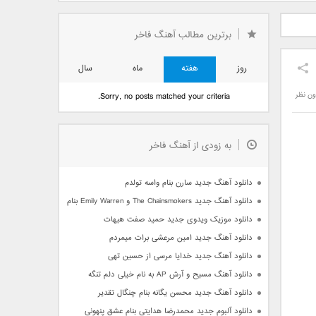
دید فرزاد
دانلود آهنگ جدید بهنام
دانلود آهنگ جدید علی
 آتیش
بانی بنام قرص قمر 2
یاسینی بنام دورترین نزدیک
برترین مطالب آهنگ فاخر
روز
هفته
ماه
سال
ون نظر
Sorry, no posts matched your criteria.
به زودی از آهنگ فاخر
دانلود آهنگ جدید سارن بنام واسه تولدم
دانلود آهنگ جدید The Chainsmokers و Emily Warren بنام Side Effects
دانلود موزیک ویدوی جدید حمید صفت هیهات
دانلود آهنگ جدید امین مرعشی برات میمردم
دانلود آهنگ جدید خدایا مرسی از حسین تهی
دانلود آهنگ مسیح و آرش AP به نام خیلی دلم تنگه
دانلود آهنگ جدید محسن یگانه بنام چنگال تقدیر
دانلود آلبوم جدید محمدرضا هدایتی بنام عشق پنهونی