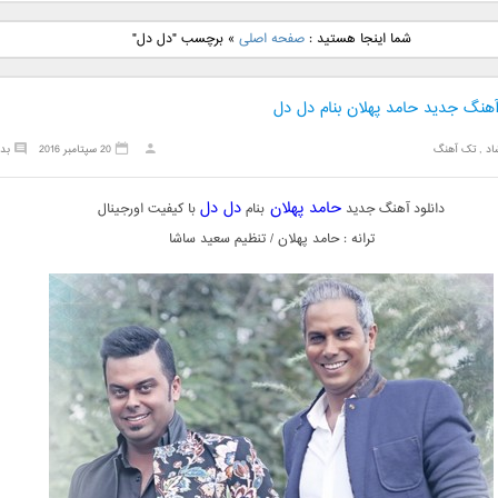
نگ جدید رضا
دانلود آهنگ جدید علی
دانلود آهنگ جدید مهدی
دانلود آهنگ ج
شما اینجا هستید :
صفحه اصلی
»
برچسب "دل دل"
بنام نگار
لهراسبی بنام صورت
یراحی بنام اسرار
فرزین بنام
آهنگ جدید حامد پهلان بنام دل دل
اد
,
تک آهنگ
20 سپتامبر 2016
بد
حامد پهلان
دل دل
دانلود آهنگ جدید
بنام
با کیفیت اورجینال
ترانه : حامد پهلان / تنظیم سعید ساشا