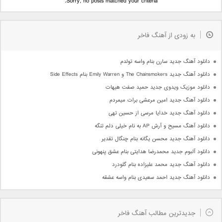
Sorry, no posts matched your criteria.
به زودی از آهنگ فاخر
دانلود آهنگ جدید سارن بنام واسه تولدم
دانلود آهنگ جدید The Chainsmokers و Emily Warren بنام Side Effects
دانلود موزیک ویدوی جدید حمید صفت هیهات
دانلود آهنگ جدید امین مرعشی برات میمردم
دانلود آهنگ جدید خدایا مرسی از حسین تهی
دانلود آهنگ مسیح و آرش AP به نام خیلی دلم تنگه
دانلود آهنگ جدید محسن یگانه بنام چنگال تقدیر
دانلود آلبوم جدید محمدرضا هدایتی بنام عشق پنهونی
دانلود آهنگ جدید محمد علیزاده بنام گلودرد
دانلود آهنگ جدید احمد سعیدی بنام واسه عشقه
جدیدترین مطالب آهنگ فاخر