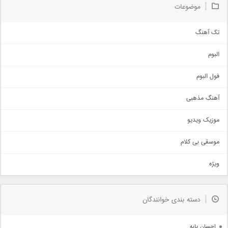
موضوعات
تک آهنگ
آهنگ شاد
البوم
غمگین
اجتماعی
فول البوم
آهنگ عاشقانه
آهنگ مذهبی
حماسی
اذری
موزیک ویدیو
سنتی
اهنگ بندرعباسی
موسقی بی کلام
تیتراژ
ویژه
دمو
مذهبی
به زودی
دسته بندی خوانندگان
جدیدترین ها
آرشیو
احسان پایه