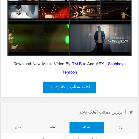
Download New Music Video By
TM Bax
And AFX |
Shabhaye
Tehroon
ادامه مطلب و دانلود
برترین مطالب آهنگ فاخر
روز
هفته
ماه
سال