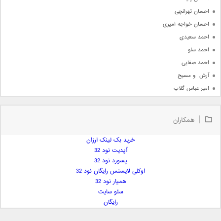
احسان تهرانچی
احسان خواجه امیری
احمد سعیدی
احمد سلو
احمد صفایی
آرش  و مسیح
امیر عباس گلاب
امیر عظیمی
امیر علی
همکاران
امیر فرجام
امیر مسعود
خرید بک لینک ارزان
آپدیت نود 32
امیر وکیلی
پسورد نود 32
امیر یگانه
اوکلی لایسنس رایگان نود 32
امین حبیبی
همیار نود 32
امین رستمی
سئو سایت
رایگان
امین فیاض
ایمان غلامی