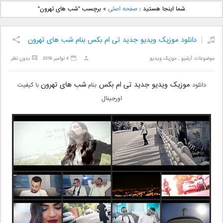
دانلود آهنگ جدید بهنام
دانلود آهنگ جدید علی
شما اینجا هستید :
صفحه اصلی
»
برچسب "شب های تهرون"
بانی بنام قرص قمر 2
یاسینی بنام دورترین نزدیک
دانلود موزیک ویدیو جدید تی ام بکس بنام شب های تهرون
موضوعات:
آرشیو
,
موزیک ویدیو
4 نوامبر 2016
بدون نظر
موزیک ویدیو جدید
تی ام بکس
شب های تهرون
دانلود
بنام
با کیفیت
اورجینال