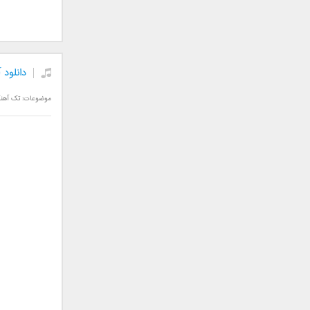
فریبرز خاتمی
فریدون آسرایی
قاسم افشار
کامران مولایی
دانلود 
کامران و هومن
کوروش صنعتی
موضوعات:
تک آهن
مازیار فلاحی
ماهان بهرام خان
مجید اخشابی
مجید خراطها
مجید یحیایی
محسن ابراهیم زاده
محسن چاوشی
محسن یاحقی
محسن یگانه
محمد اصفهانی
محمدرضا هدایتی
محمد علیزاده