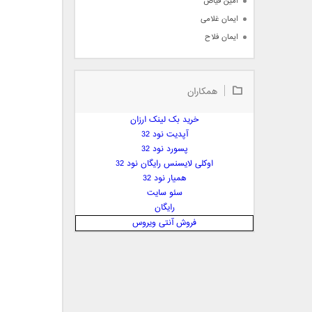
امین فیاض
ایمان غلامی
ایمان فلاح
بابک جهانبخش
بابک رادمنش
همکاران
بابک مافی
باراد
خرید بک لینک ارزان
بنیامین بهادری
آپدیت نود 32
بهراد شهریاری
پسورد نود 32
اوکلی لایسنس رایگان نود 32
بهنام صفوی
همیار نود 32
بهنام علمشاهی
سئو سایت
 پارسا صدیق
رایگان
پارسا چیلیک
فروش آنتی ویروس
پازل بند
پویا
پویا سالکی
پویان
پیمان زارعی