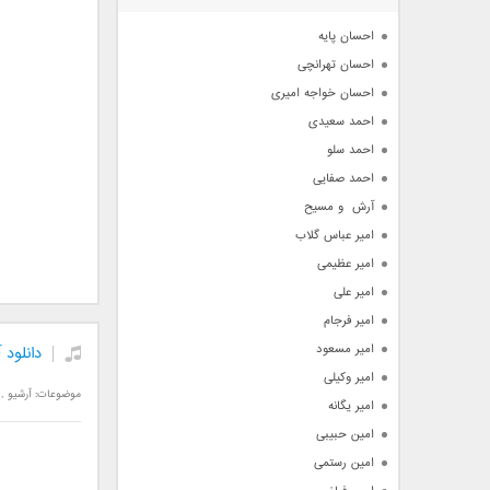
آرشیو
احسان پایه
احسان تهرانچی
احسان خواجه امیری
احمد سعیدی
احمد سلو
احمد صفایی
آرش  و مسیح
امیر عباس گلاب
امیر عظیمی
امیر علی
امیر فرجام
امیر مسعود
دانلود 
امیر وکیلی
موضوعات:
آرشیو
,
امیر یگانه
امین حبیبی
امین رستمی