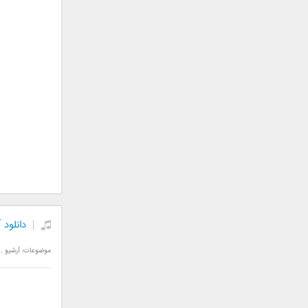
سامان جلیلی
سعید شهروز
سعید مدرس
سیامک عباسی
سیاوش قمصری
سیروان خسروی
سینا بهداد
سینا حجازی
سینا سرلک
شاهین جمشیدپور
شهاب رمضان
شهرام شکوهی
دانلود 
علی ارشدی
علی اصحابی
موضوعات:
آرشیو
,
علی بابا
علی باقری
علی پیشتاز