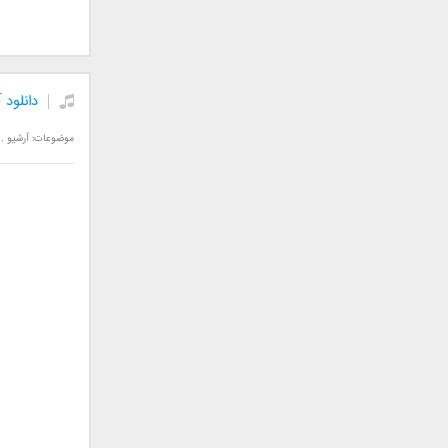
جمشید
حامد پهلان
حامد زمانی
دانلود
حامد محضرنیا
حبیب
موضوعات:
آرشیو
,
حسین توکلی
حمید اصغری
حمید طالب زاده
حمید عسکری
رامین بی باک
رستاک
رضا شیری
رضا صادقی
رضا یزدانی
روزبه نعمت الهی
زانیار خسروی
سالار عقیلی