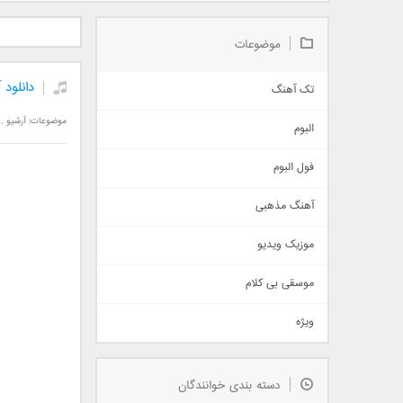
دانلود آلبوم جدید سیروان
دانلود آهنگ جدید علیرضا
دانلود آه
خسروی بنام مونولوگ
قربانی بنام خیال خوش
بهرام 
موضوعات
دانلود 
تک آهنگ
آهنگ شاد
موضوعات:
آرشیو
,
البوم
غمگین
اجتماعی
فول البوم
آهنگ عاشقانه
آهنگ مذهبی
حماسی
اذری
موزیک ویدیو
سنتی
اهنگ بندرعباسی
موسقی بی کلام
تیتراژ
ویژه
دمو
مذهبی
به زودی
دسته بندی خوانندگان
جدیدترین ها