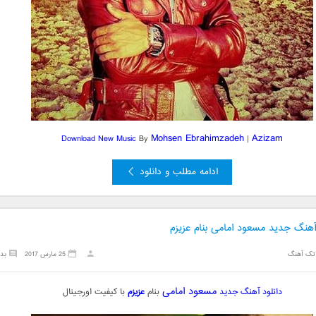
Mohsen Ebrahimzadeh
Azizam
Download New Music
By
|
ادامه مطلب و دانلود
آهنگ جدید مسعود امامی بنام عزیزم
تک آهنگ
25 مارس 2017
بد
مسعود امامی
دانلود آهنگ جدید
بنام
عزیزم
با کیفیت اورجینال