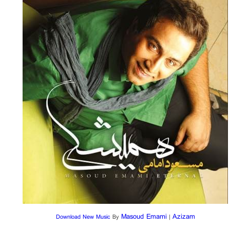
Masoud Emami
Azizam
Download New Music
By
|