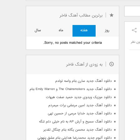
دید فرزاد
دانلود آهنگ جدید بهنام
دانلود آهنگ جدید علی
 آتیش
بانی بنام قرص قمر 2
یاسینی بنام دورترین نزدیک
برترین مطالب آهنگ فاخر
روز
هفته
ماه
سال
ون نظر
Sorry, no posts matched your criteria.
به زودی از آهنگ فاخر
دانلود آهنگ جدید سارن بنام واسه تولدم
دانلود آهنگ جدید The Chainsmokers و Emily Warren بنام Side Effects
دانلود موزیک ویدوی جدید حمید صفت هیهات
دانلود آهنگ جدید امین مرعشی برات میمردم
دانلود آهنگ جدید خدایا مرسی از حسین تهی
دانلود آهنگ مسیح و آرش AP به نام خیلی دلم تنگه
دانلود آهنگ جدید محسن یگانه بنام چنگال تقدیر
دانلود آلبوم جدید محمدرضا هدایتی بنام عشق پنهونی