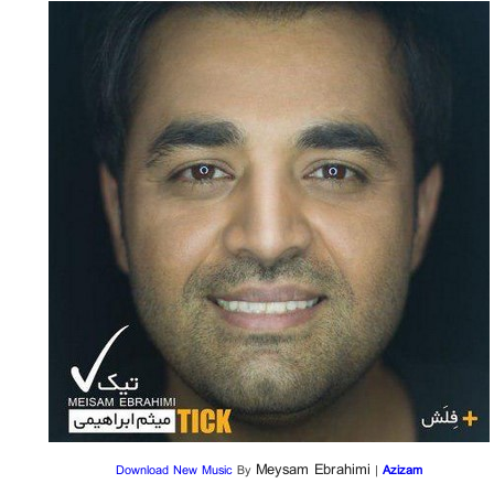
Meysam Ebrahimi
Download New Music
By
|
Azizam