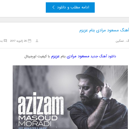
ادامه مطلب و دانلود
آهنگ مسعود مرادی بنام عزیزم
گ
,
غمگین
26 ژانویه 2017
بد
مسعود مرادی
عزیزم
دانلود آهنگ
جدید
بنام
با کیفیت اورجینال