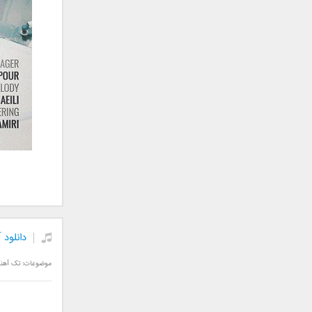
علی تکتا
علی رها
علی رهبری
علی عباسی
علی عبدالمالکی
علی لهراسبی
علی هایپر
علیرضا روزگار
علیرضا طلیسچی
علیرضا قربانی
عماد
عماد طالب زاده
فاتح نورایی
دانلود 
فتاح فتحی
فرشید امین
موضوعات:
تک آهن
فرهاد جواهر کلام
فرهاد دهقان