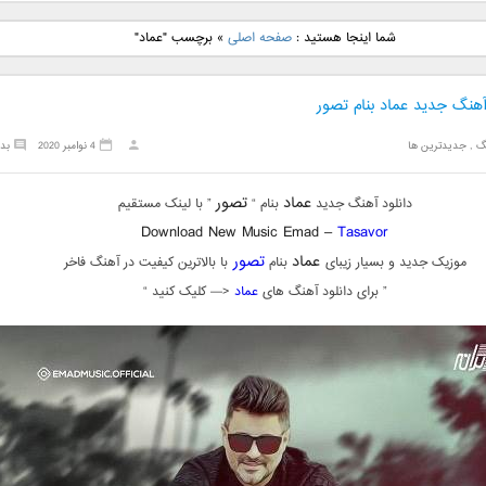
نگ جدید رضا
دانلود آهنگ جدید علی
دانلود آهنگ جدید مهدی
دانلود آهنگ ج
شما اینجا هستید :
صفحه اصلی
»
برچسب "عماد"
بنام نگار
لهراسبی بنام صورت
یراحی بنام اسرار
فرزین بنام
آهنگ جدید عماد بنام تصور
گ
,
جدیدترین ها
4 نوامبر 2020
بد
عماد
تصور
دانلود آهنگ جدید
بنام “
” با لینک مستقیم
Download New Music Emad –
Tasavor
عماد
تصور
موزیک جدید و بسیار زیبای
بنام
با بالاترین کیفیت در آهنگ فاخر
” برای دانلود آهنگ های
عماد
<— کلیک کنید “