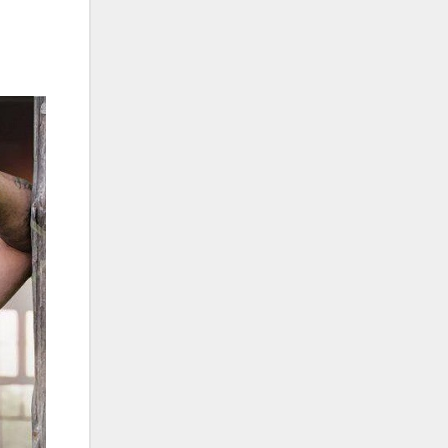
فریبرز خاتمی
فریدون آسرایی
قاسم افشار
کامران مولایی
کامران و هومن
کوروش صنعتی
مازیار فلاحی
ماهان بهرام خان
مجید اخشابی
مجید خراطها
مجید یحیایی
محسن ابراهیم زاده
محسن چاوشی
محسن یاحقی
محسن یگانه
محمد اصفهانی
محمدرضا هدایتی
محمد علیزاده