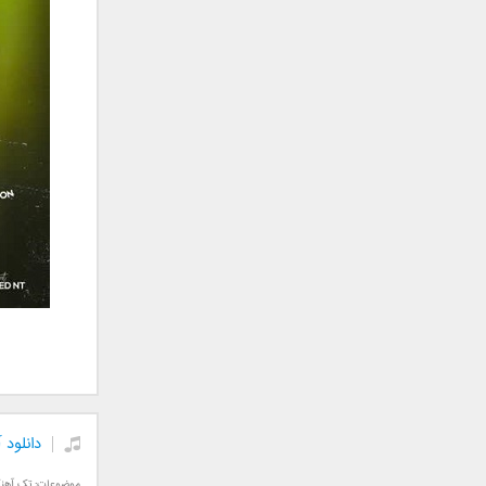
جمشید
حامد پهلان
حامد زمانی
حامد محضرنیا
حبیب
حسین توکلی
حمید اصغری
حمید طالب زاده
حمید عسکری
رامین بی باک
رستاک
رضا شیری
رضا صادقی
رضا یزدانی
روزبه نعمت الهی
دانلود 
زانیار خسروی
سالار عقیلی
موضوعات:
تک آهن