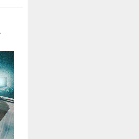
سامان جلیلی
سعید شهروز
سعید مدرس
سیامک عباسی
م
سیاوش قمصری
سیروان خسروی
سینا بهداد
سینا حجازی
سینا سرلک
شاهین جمشیدپور
شهاب رمضان
شهرام شکوهی
علی ارشدی
علی اصحابی
علی بابا
علی باقری
علی پیشتاز