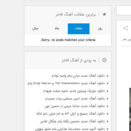
دید فرزاد
دانلود آهنگ جدید بهنام
دانلود آهنگ جدید علی
 آتیش
بانی بنام قرص قمر 2
یاسینی بنام دورترین نزدیک
برترین مطالب آهنگ فاخر
روز
هفته
ماه
سال
ون نظر
Sorry, no posts matched your criteria.
به زودی از آهنگ فاخر
دانلود آهنگ جدید سارن بنام واسه تولدم
دانلود آهنگ جدید The Chainsmokers و Emily Warren بنام Side Effects
دانلود موزیک ویدوی جدید حمید صفت هیهات
دانلود آهنگ جدید امین مرعشی برات میمردم
دانلود آهنگ جدید خدایا مرسی از حسین تهی
دانلود آهنگ مسیح و آرش AP به نام خیلی دلم تنگه
دانلود آهنگ جدید محسن یگانه بنام چنگال تقدیر
دانلود آلبوم جدید محمدرضا هدایتی بنام عشق پنهونی