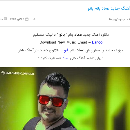
آهنگ جدید عماد بنام بانو
گ
,
جدیدترین ها
3 اکتبر 2020
بد
عماد
بانو
دانلود آهنگ جدید
بنام “
” با لینک مستقیم
Download New Music Emad –
Banoo
عماد
بانو
موزیک جدید و بسیار زیبای
بنام
با بالاترین کیفیت در آهنگ فاخر
” برای دانلود آهنگ های
عماد
<— کلیک کنید “