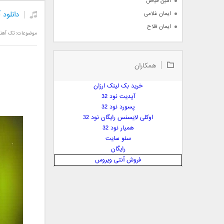
امین فیاض
دانلود 
ایمان غلامی
ایمان فلاح
موضوعات:
تک آهن
بابک جهانبخش
بابک رادمنش
همکاران
بابک مافی
باراد
خرید بک لینک ارزان
بنیامین بهادری
آپدیت نود 32
بهراد شهریاری
پسورد نود 32
اوکلی لایسنس رایگان نود 32
بهنام صفوی
همیار نود 32
بهنام علمشاهی
سئو سایت
 پارسا صدیق
رایگان
پارسا چیلیک
فروش آنتی ویروس
پازل بند
پویا
پویا سالکی
پویان
پیمان زارعی