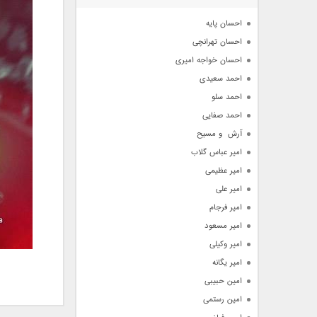
آرشیو
احسان پایه
احسان تهرانچی
احسان خواجه امیری
احمد سعیدی
احمد سلو
احمد صفایی
آرش  و مسیح
امیر عباس گلاب
امیر عظیمی
امیر علی
امیر فرجام
امیر مسعود
امیر وکیلی
امیر یگانه
امین حبیبی
امین رستمی